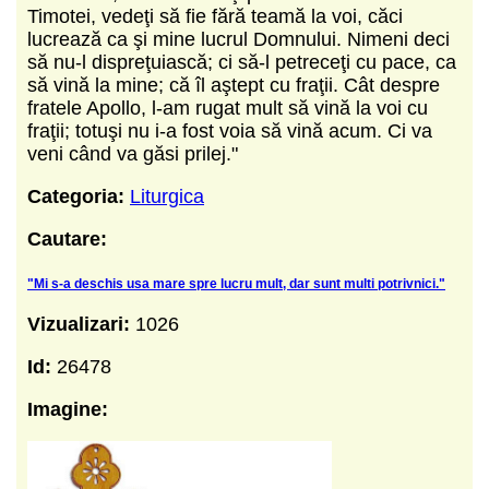
Timotei, vedeţi să fie fără teamă la voi, căci
lucrează ca şi mine lucrul Domnului. Nimeni deci
să nu-l dispreţuiască; ci să-l petreceţi cu pace, ca
să vină la mine; că îl aştept cu fraţii. Cât despre
fratele Apollo, l-am rugat mult să vină la voi cu
fraţii; totuşi nu i-a fost voia să vină acum. Ci va
veni când va găsi prilej."
Categoria:
Liturgica
Cautare:
"Mi s-a deschis usa mare spre lucru mult, dar sunt multi potrivnici."
Vizualizari:
1026
Id:
26478
Imagine: