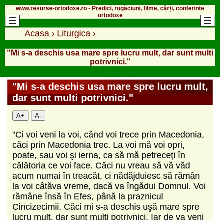
www.resurse-ortodoxe.ro - Predici, rugăciuni, filme, cărți, conferințe
ortodoxe
Acasa
›
Liturgica
›
"Mi s-a deschis usa mare spre lucru mult, dar sunt multi
potrivnici."
"Mi s-a deschis usa mare spre lucru mult,
dar sunt multi potrivnici."
A+
A-
"Ci voi veni la voi, când voi trece prin Macedonia,
căci prin Macedonia trec. La voi mă voi opri,
poate, sau voi şi ierna, ca să mă petreceţi în
călătoria ce voi face. Căci nu vreau să vă văd
acum numai în treacăt, ci nădăjduiesc să rămân
la voi câtăva vreme, dacă va îngădui Domnul. Voi
rămâne însă în Efes, până la praznicul
Cincizecimii. Căci mi s-a deschis uşă mare spre
lucru mult, dar sunt mulţi potrivnici. Iar de va veni