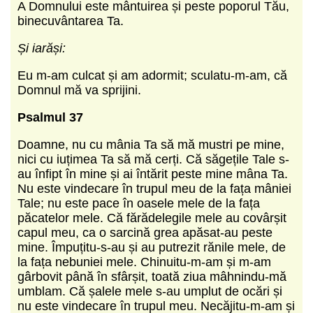
A Domnului este mântuirea și peste poporul Tău,
binecuvântarea Ta.
Și iarăși:
Eu m-am culcat și am adormit; sculatu-m-am, că
Domnul mă va sprijini.
Psalmul 37
Doamne, nu cu mânia Ta să mă mustri pe mine,
nici cu iuțimea Ta să mă cerți. Că săgețile Tale s-
au înfipt în mine și ai întărit peste mine mâna Ta.
Nu este vindecare în trupul meu de la fața mâniei
Tale; nu este pace în oasele mele de la fața
păcatelor mele. Că fărădelegile mele au covârșit
capul meu, ca o sarcină grea apăsat-au peste
mine. Împuțitu-s-au și au putrezit rănile mele, de
la fața nebuniei mele. Chinuitu-m-am și m-am
gârbovit până în sfârșit, toată ziua mâhnindu-mă
umblam. Că șalele mele s-au umplut de ocări și
nu este vindecare în trupul meu. Necăjitu-m-am și