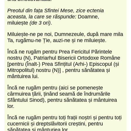
Preotul din fața Sfintei Mese, zice ectenia
aceasta, la care se răspunde:
Doamne,
miluiește
(de 3 ori)
.
Miluiește-ne pe noi, Dumnezeule, după mare mila
Ta, rugămu-ne Ție, auzi-ne și ne miluiește.
Încă ne rugăm pentru Prea Fericitul Părintele
nostru (N), Patriarhul Bisericii Ortodoxe Române
[pentru (Înalt-) Prea Sfințitul (Arhi-) Episcopul (și
Mitropolitul) nostru (N)] , pentru sănătatea și
mântuirea lui.
Încă ne rugăm pentru (aici se pomenește
cârmuirea țării, ținând seamă de îndrumările
Sfântului Sinod), pentru sănătatea și mântuirea
lor.
Încă ne rugăm pentru toți frații noștri și pentru toți
cucernicii și dreptslăvitorii creștini, pentru
sănătatea și mânturiea lor.