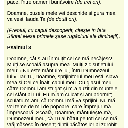
pace, între oameni bunăvoire
(de trei ori)
.
Doamne, buzele mele vei deschide și gura mea
va vesti lauda Ta
(de două ori)
.
(Preotul, cu capul descoperit, citește în fața
Sfintei Mese primele șase rugăciuni ale dimineții)
.
Psalmul 3
Doamne, cât s-au înmulțit cei ce mă necăjesc!
Mulți se scoală asupra mea. Mulți zic sufletului
meu: «Nu este mântuire lui, întru Dumnezeul
lui!». Iar Tu, Doamne, sprijinitorul meu ești, slava
mea și Cel ce înalți capul meu. Cu glasul meu
către Domnul am strigat și m-a auzit din muntele
cel sfânt al Lui. Eu m-am culcat și am adormit;
sculatu-m-am, că Domnul mă va sprijini. Nu mă
voi teme de mii de popoare, care împrejur mă
împresoară. Scoală, Doamne, mântuiește-mă,
Dumnezeul meu, că Tu ai bătut pe toți cei ce mă
vrăjmășesc în deșert; dinții păcătoșilor ai zdrobit.