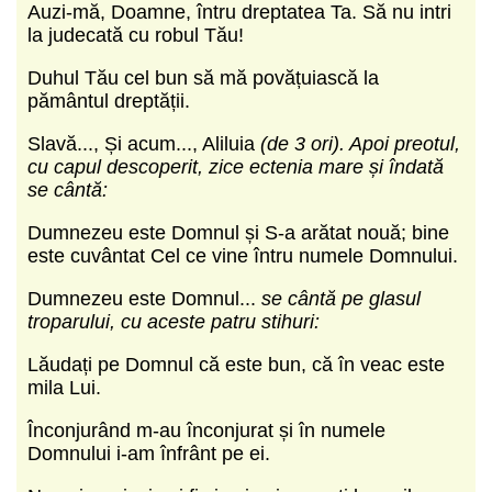
Auzi-mă, Doamne, întru dreptatea Ta. Să nu intri
la judecată cu robul Tău!
Duhul Tău cel bun să mă povățuiască la
pământul dreptății.
Slavă..., Și acum..., Aliluia
(de 3 ori). Apoi preotul,
cu capul descoperit, zice ectenia mare și îndată
se cântă:
Dumnezeu este Domnul și S-a arătat nouă; bine
este cuvântat Cel ce vine întru numele Domnului.
Dumnezeu este Domnul...
se cântă pe glasul
troparului, cu aceste patru stihuri:
Lăudați pe Domnul că este bun, că în veac este
mila Lui.
Înconjurând m-au înconjurat și în numele
Domnului i-am înfrânt pe ei.