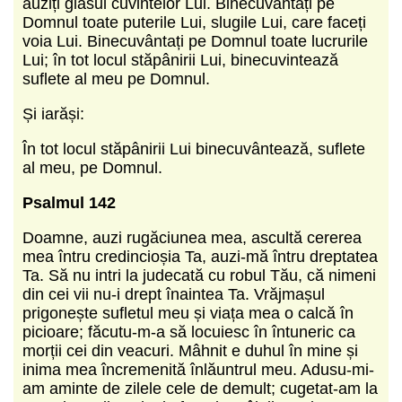
auziți glasul cuvintelor Lui. Binecuvântați pe
Domnul toate puterile Lui, slugile Lui, care faceți
voia Lui. Binecuvântați pe Domnul toate lucrurile
Lui; în tot locul stăpânirii Lui, binecuvintează
suflete al meu pe Domnul.
Și iarăși:
În tot locul stăpânirii Lui binecuvântează, suflete
al meu, pe Domnul.
Psalmul 142
Doamne, auzi rugăciunea mea, ascultă cererea
mea întru credincioșia Ta, auzi-mă întru dreptatea
Ta. Să nu intri la judecată cu robul Tău, că nimeni
din cei vii nu-i drept înaintea Ta. Vrăjmașul
prigonește sufletul meu și viața mea o calcă în
picioare; făcutu-m-a să locuiesc în întuneric ca
morții cei din veacuri. Mâhnit e duhul în mine și
inima mea încremenită înlăuntrul meu. Adusu-mi-
am aminte de zilele cele de demult; cugetat-am la