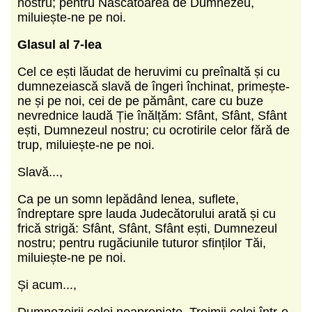
nostru; pentru Născătoarea de Dumnezeu,
miluiește-ne pe noi.
Glasul al 7-lea
Cel ce ești lăudat de heruvimi cu preînaltă și cu
dumnezeiască slavă de îngeri închinat, primește-
ne și pe noi, cei de pe pământ, care cu buze
nevrednice laudă Ție înălțăm: Sfânt, Sfânt, Sfânt
ești, Dumnezeul nostru; cu ocrotirile celor fără de
trup, miluiește-ne pe noi.
Slavă...,
Ca pe un somn lepădând lenea, suflete,
îndreptare spre lauda Judecătorului arată și cu
frică strigă: Sfânt, Sfânt, Sfânt ești, Dumnezeul
nostru; pentru rugăciunile tuturor sfinților Tăi,
miluiește-ne pe noi.
Și acum...,
Dumnezeirii celei neapropiate, Treimii celei într-o