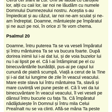
lor, alții cu caii lor, iar noi ne lăudăm cu numele
Domnului Dumnezeului nostru. Aceștia s-au
împiedicat și au căzut, iar noi ne-am sculat și ne-
am îndreptat. Doamne, mântuiește pe împăratul
și ne auzi pe noi, în orice zi Te vom chema.
Psalmul 20
Doamne, întru puterea Ta se va veseli împăratul
și întru mântuirea Ta se va bucura foarte. După
dorirea inimii lui i-ai dat lui, și de voia buzelor lui
nu l-ai lipsit pe el. Că l-ai întâmpinat pe el cu
binecuvântările bunătății, pus-ai pe capul lui
cunună de piatră scumpă. Viață a cerut de la Tine
și i-ai dat lui lungime de zile în veacul veacului.
Mare este slava lui întru mântuirea Ta, slavă și
mare cuviință vei pune peste el. Că îi vei da lui
binecuvântare în veacul veacului, îl vei veseli pe
dânsul întru bucurie cu fața Ta. Că împăratul
nădăjduiește în Domnul și întru mila Celui
Preaînalt nu se va clinti. Află-se mâna Ta peste