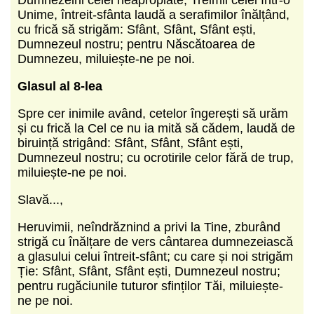
Unime, întreit-sfânta laudă a serafimilor înălțând,
cu frică să strigăm: Sfânt, Sfânt, Sfânt ești,
Dumnezeul nostru; pentru Născătoarea de
Dumnezeu, miluiește-ne pe noi.
Glasul al 8-lea
Spre cer inimile având, cetelor îngerești să urăm
și cu frică la Cel ce nu ia mită să cădem, laudă de
biruință strigând: Sfânt, Sfânt, Sfânt ești,
Dumnezeul nostru; cu ocrotirile celor fără de trup,
miluiește-ne pe noi.
Slavă...,
Heruvimii, neîndrăznind a privi la Tine, zburând
strigă cu înălțare de vers cântarea dumnezeiască
a glasului celui întreit-sfânt; cu care și noi strigăm
Ție: Sfânt, Sfânt, Sfânt ești, Dumnezeul nostru;
pentru rugăciunile tuturor sfinților Tăi, miluiește-
ne pe noi.