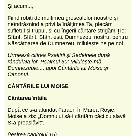
Și acum...,
Fiind robiți de mulțimea greșealelor noastre și
neîndrăznind a privi la înălțimea Ta, plecăm
sufletul și trupul, și cu îngerii cântare strigăm Ție:
Sfânt, Sfânt, Sfânt ești, Dumnezeul nostru; pentru
Născătoarea de Dumnezeu, miluiește-ne pe noi.
Urmează citirea Psaltirii și Sedelnele după
rânduiala lor. Psalmul 50: Miluiește-mă
Dumnezeule..., apoi Cântările lui Moise și
Canonul.
CÂNTĂRILE LUI MOISE
Cântarea întâia
După ce s-a afundat Faraon în Marea Roșie,
Moise a zis: „Domnului să-I cântăm căci cu slavă
S-a preaslăvit”.
(Ieșirea capitolul 15)