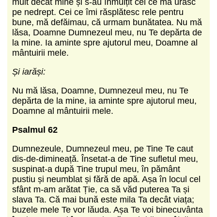
mult decât mine și s-au înmulțit cei ce mă urăsc
pe nedrept. Cei ce îmi răsplătesc rele pentru
bune, mă defăimau, că urmam bunătatea. Nu mă
lăsa, Doamne Dumnezeul meu, nu Te depărta de
la mine. Ia aminte spre ajutorul meu, Doamne al
mântuirii mele.
Și iarăși:
Nu mă lăsa, Doamne, Dumnezeul meu, nu Te
depărta de la mine, ia aminte spre ajutorul meu,
Doamne al mântuirii mele.
Psalmul 62
Dumnezeule, Dumnezeul meu, pe Tine Te caut
dis-de-dimineață. Însetat-a de Tine sufletul meu,
suspinat-a după Tine trupul meu, în pământ
pustiu și neumblat și fără de apă. Așa în locul cel
sfânt m-am arătat Ție, ca să văd puterea Ta și
slava Ta. Că mai bună este mila Ta decât viața;
buzele mele Te vor lăuda. Așa Te voi binecuvânta