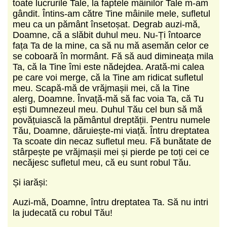
toate lucrurile Tale, la faptele mâinilor Tale m-am
gândit. Întins-am către Tine mâinile mele, sufletul
meu ca un pământ însetoșat. Degrab auzi-mă,
Doamne, că a slăbit duhul meu. Nu-Ți întoarce
fața Ta de la mine, ca să nu mă asemăn celor ce
se coboară în mormânt. Fă să aud dimineața mila
Ta, că la Tine îmi este nădejdea. Arată-mi calea
pe care voi merge, că la Tine am ridicat sufletul
meu. Scapă-mă de vrăjmașii mei, că la Tine
alerg, Doamne. Învață-mă să fac voia Ta, că Tu
ești Dumnezeul meu. Duhul Tău cel bun să mă
povățuiască la pământul dreptății. Pentru numele
Tău, Doamne, dăruiește-mi viață. Întru dreptatea
Ta scoate din necaz sufletul meu. Fă bunătate de
stârpește pe vrăjmașii mei și pierde pe toți cei ce
necăjesc sufletul meu, că eu sunt robul Tău.
Și iarăși:
Auzi-mă, Doamne, întru dreptatea Ta. Să nu intri
la judecată cu robul Tău!