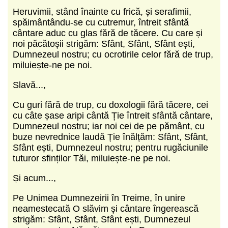
Heruvimii, stând înainte cu frică, și serafimii,
spăimântându-se cu cutremur, întreit sfântă
cântare aduc cu glas fără de tăcere. Cu care și
noi păcătoșii strigăm: Sfânt, Sfânt, Sfânt ești,
Dumnezeul nostru; cu ocrotirile celor fără de trup,
miluiește-ne pe noi.
Slavă...,
Cu guri fără de trup, cu doxologii fără tăcere, cei
cu câte șase aripi cântă Ție întreit sfântă cântare,
Dumnezeul nostru; iar noi cei de pe pământ, cu
buze nevrednice laudă Ție înălțăm: Sfânt, Sfânt,
Sfânt ești, Dumnezeul nostru; pentru rugăciunile
tuturor sfinților Tăi, miluiește-ne pe noi.
Și acum...,
Pe Unimea Dumnezeirii în Treime, în unire
neamestecată O slăvim și cântare îngerească
strigăm: Sfânt, Sfânt, Sfânt ești, Dumnezeul