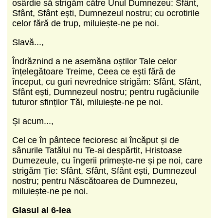
osârdie să strigăm către Unul Dumnezeu: Sfânt,
Sfânt, Sfânt ești, Dumnezeul nostru; cu ocrotirile
celor fără de trup, miluiește-ne pe noi.
Slavă...,
Îndrăznind a ne asemăna oștilor Tale celor
înțelegătoare Treime, Ceea ce ești fără de
început, cu guri nevrednice strigăm: Sfânt, Sfânt,
Sfânt ești, Dumnezeul nostru; pentru rugăciunile
tuturor sfinților Tăi, miluiește-ne pe noi.
Și acum...,
Cel ce în pântece fecioresc ai încăput și de
sânurile Tatălui nu Te-ai despărțit, Hristoase
Dumezeule, cu îngerii primește-ne și pe noi, care
strigăm Ție: Sfânt, Sfânt, Sfânt ești, Dumnezeul
nostru; pentru Născătoarea de Dumnezeu,
miluiește-ne pe noi.
Glasul al 6-lea