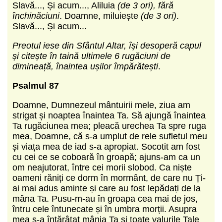
Slavă..., Și acum..., Aliluia
(de 3 ori), fără
închinăciuni
. Doamne, miluiește
(de 3 ori)
.
Slavă..., Și acum...
Preotul iese din Sfântul Altar, își desoperă capul
și citește în taină ultimele 6 rugăciuni de
dimineață, înaintea ușilor împărătești
.
Psalmul 87
Doamne, Dumnezeul mântuirii mele, ziua am
strigat și noaptea înaintea Ta. Să ajungă înaintea
Ta rugăciunea mea; pleacă urechea Ta spre ruga
mea, Doamne, că s-a umplut de rele sufletul meu
și viața mea de iad s-a apropiat. Socotit am fost
cu cei ce se coboară în groapă; ajuns-am ca un
om neajutorat, între cei morii slobod. Ca niște
oameni răniți ce dorm în mormânt, de care nu Ți-
ai mai adus aminte și care au fost lepădați de la
mâna Ta. Pusu-m-au în groapa cea mai de jos,
întru cele întunecate și în umbra morții. Asupra
mea s-a întărâtat mânia Ta și toate valurile Tale