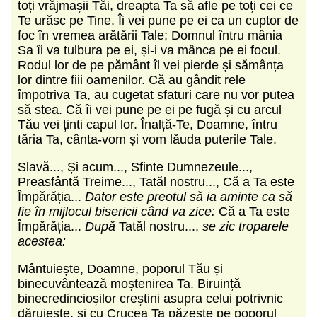
toți vrăjmașii Tăi, dreapta Ta să afle pe toți cei ce
Te urăsc pe Tine. Îi vei pune pe ei ca un cuptor de
foc în vremea arătării Tale; Domnul întru mânia
Sa îi va tulbura pe ei, și-i va mânca pe ei focul.
Rodul lor de pe pământ îl vei pierde și sămânța
lor dintre fiii oamenilor. Că au gândit rele
împotriva Ta, au cugetat sfaturi care nu vor putea
să stea. Că îi vei pune pe ei pe fugă și cu arcul
Tău vei ținti capul lor. Înalță-Te, Doamne, întru
tăria Ta, cânta-vom și vom lăuda puterile Tale.
Slavă..., Și acum..., Sfinte Dumnezeule...,
Preasfântă Treime..., Tatăl nostru..., Că a Ta este
Împărăția...
Dator este preotul să ia aminte ca să
fie în mijlocul bisericii când va zice:
Că a Ta este
Împărăția...
După
Tatăl nostru...,
se zic troparele
acestea:
Mântuiește, Doamne, poporul Tău și
binecuvântează moștenirea Ta. Biruință
binecredincioșilor creștini asupra celui potrivnic
dăruiește, și cu Crucea Ta păzește pe poporul