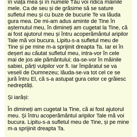
în viața mea și în numele Tău voi ridica mâinile
mele. Ca de seu și de grăsime să se sature
sufletul meu și cu buze de bucurie Te va lăuda
gura mea. De mi-am adus aminte de Tine în
așternutul meu, în dimineți am cugetat la Tine, că
ai fost ajutorul meu și întru acoperământul aripilor
Tale mă voi bucura. Lipitu-s-a sufletul meu de
Tine și pe mine m-a sprijinit dreapta Ta. Iar ei în
deșert au căutat sufletul meu, intra-vor în cele
mai de jos ale pământului; da-se-vor în mâinile
sabiei, părți vulpilor vor fi. Iar împăratul se va
veseli de Dumnezeu; lăuda-se-va tot cel ce se
jură întru El, că s-a astupat gura celor ce grăiesc
nedreptăți.
Și iarăși:
În dimineți am cugetat la Tine, că ai fost ajutorul
meu. Și întru acoperământul aripilor Tale mă voi
bucura. Lipitu-s-a sufletul meu de Tine, și pe mine
m-a sprijinit dreapta Ta.