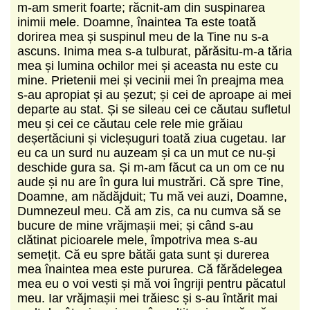
m-am smerit foarte; răcnit-am din suspinarea
inimii mele. Doamne, înaintea Ta este toată
dorirea mea și suspinul meu de la Tine nu s-a
ascuns. Inima mea s-a tulburat, părăsitu-m-a tăria
mea și lumina ochilor mei și aceasta nu este cu
mine. Prietenii mei și vecinii mei în preajma mea
s-au apropiat și au șezut; și cei de aproape ai mei
departe au stat. Și se sileau cei ce căutau sufletul
meu și cei ce căutau cele rele mie grăiau
deșertăciuni și vicleșuguri toată ziua cugetau. Iar
eu ca un surd nu auzeam și ca un mut ce nu-și
deschide gura sa. Și m-am făcut ca un om ce nu
aude și nu are în gura lui mustrări. Că spre Tine,
Doamne, am nădăjduit; Tu mă vei auzi, Doamne,
Dumnezeul meu. Că am zis, ca nu cumva să se
bucure de mine vrăjmașii mei; și când s-au
clătinat picioarele mele, împotriva mea s-au
semețit. Că eu spre bătăi gata sunt și durerea
mea înaintea mea este pururea. Că fărădelegea
mea eu o voi vesti și mă voi îngriji pentru păcatul
meu. Iar vrăjmașii mei trăiesc și s-au întărit mai