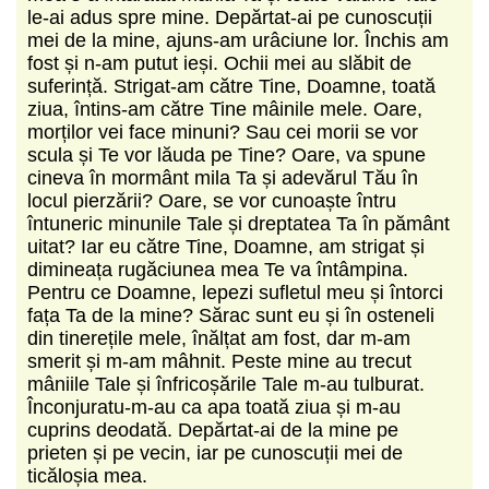
le-ai adus spre mine. Depărtat-ai pe cunoscuții
mei de la mine, ajuns-am urâciune lor. Închis am
fost și n-am putut ieși. Ochii mei au slăbit de
suferință. Strigat-am către Tine, Doamne, toată
ziua, întins-am către Tine mâinile mele. Oare,
morților vei face minuni? Sau cei morii se vor
scula și Te vor lăuda pe Tine? Oare, va spune
cineva în mormânt mila Ta și adevărul Tău în
locul pierzării? Oare, se vor cunoaște întru
întuneric minunile Tale și dreptatea Ta în pământ
uitat? Iar eu către Tine, Doamne, am strigat și
dimineața rugăciunea mea Te va întâmpina.
Pentru ce Doamne, lepezi sufletul meu și întorci
fața Ta de la mine? Sărac sunt eu și în osteneli
din tinerețile mele, înălțat am fost, dar m-am
smerit și m-am mâhnit. Peste mine au trecut
mâniile Tale și înfricoșările Tale m-au tulburat.
Înconjuratu-m-au ca apa toată ziua și m-au
cuprins deodată. Depărtat-ai de la mine pe
prieten și pe vecin, iar pe cunoscuții mei de
ticăloșia mea.