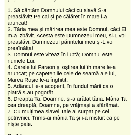
1. Să cântăm Domnului căci cu slavă S-a
preaslăvit! Pe cal și pe călăreț în mare i-a
aruncat!
2. Tăria mea și mărirea mea este Domnul, căci El
m-a izbăvit. Acesta este Dumnezeul meu, și-L voi
preaslăvi. Dumnezeul părintelui meu și-L voi
preaînălța!
3. Domnul este viteaz în luptă; Domnul este
numele Lui.
4. Carele lui Faraon și oștirea lui în mare le-a
aruncat; pe capeteniile cele de seamă ale lui,
Marea Roșie le-a înghițit,
5. Adâncul le-a acoperit, în fundul mării ca o
piatră s-au pogorât.
6. Dreapta Ta, Doamne, și-a arătat tăria. Mâna Ta
cea dreaptă, Doamne, pe vrăjmași a sfărâmat.
7. Cu mulțimea slavei Tale ai surpat pe cei
potrivnici. Trims-ai mânia Ta și i-a mistuit ca pe
niște paie.