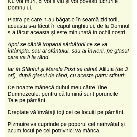
Nu voi muri, ci voi fi viu și voi povesti lucrurile
Domnului.
Piatra pe care n-au băgat-o în seamă ziditorii,
aceasta s-a făcut în capul unghiului; de la Domnul
s-a făcut aceasta și este minunată în ochii noștri.
Apoi se cântă troparul sărbătorii ce se va
întâmpla, sau al sfântului, sau al învierii, pe glasul
care va fi la rând.
Iar în Sfântul și Marele Post se cântă
Aliluia
(de 3
ori), după glasul de rând, cu aceste patru stihuri:
De noapte mânecă duhul meu către Tine
Dumnezeule, pentru că lumină sunt poruncile
Tale pe pământ.
Dreptate vă învățați toți cei ce locuiți pe pământ.
Pizmuire va cuprinde pe poporul cel neînvățat și
acum focul pe cei potrivnici va mânca.