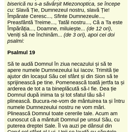
biserică nu s-a săvârșit Miezonoptica, se începe
cu:
Slavă Ție, Dumnezeul nostru, slavă Ție!
Împărate Ceresc..., Sfinte Dumnezeule...,
Preasfântă Treime..., Tatăl nostru..., Că a Ta este
Împărăția..., Doamne, miluiește...
(de 12 ori)
,
Veniți să ne închinăm...
(de 3 ori), apoi cei doi
psalmi:
Psalmul 19
Să te audă Domnul în ziua necazului și să te
apere numele Dumnezeului lui Iacov. Trimită ție
ajutor din locașul Său cel sfânt și din Sion să te
sprijinească pe tine. Pomenească toată jertfa ta și
arderea de tot a ta bineplăcută să-I fie. Dea ție
Domnul după inima ta și tot sfatul tău să-l
plinească. Bucura-ne-vom de mântuirea ta și întru
numele Dumnezeului nostru ne vom mări.
Plinească Domnul toate cererile tale. Acum am
cunoscut că a mântuit Domnul pe unsul Său, cu
puterea dreptei Sale. Îl va auzi pe dânsul din
Cerul cel sfânt al Lui. Unii se laudă cu căruțele