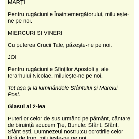
MARȚI
Pentru rugăciunile Înaintemergătorului, miluiește-
ne pe noi.
MIERCURI ȘI VINERI
Cu puterea Crucii Tale, păzește-ne pe noi.
JOI
Pentru rugăciunile Sfinților Apostoli și ale
Ierarhului Nicolae, miluiește-ne pe noi.
Tot așa și la luminândele Sfântului și Marelui
Post.
Glasul al 2-lea
Puterilor celor de sus urmând pe pământ, cântare
de biruință aducem Ție, Bunule: Sfânt, Sfânt,
Sfânt ești, Dumnezeul nostru;cu ocrotirile celor
fără de trup, miluiește-ne pe noi.