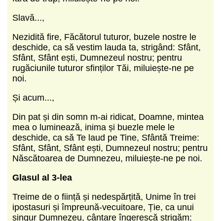
Slavă...,
Nezidită fire, Făcătorul tuturor, buzele nostre le
deschide, ca să vestim lauda ta, strigând: Sfânt,
Sfânt, Sfânt ești, Dumnezeul nostru; pentru
rugăciunile tuturor sfinților Tăi, miluiește-ne pe
noi.
Și acum...,
Din pat și din somn m-ai ridicat, Doamne, mintea
mea o luminează, inima și buezle mele le
deschide, ca să Te laud pe Tine, Sfântă Treime:
Sfânt, Sfânt, Sfânt ești, Dumnezeul nostru; pentru
Născătoarea de Dumnezeu, miluiește-ne pe noi.
Glasul al 3-lea
Treime de o ființă și nedespărțită, Unime în trei
ipostasuri și împreună-vecuitoare, Ție, ca unui
singur Dumnezeu, cântare îngerescă strigăm: