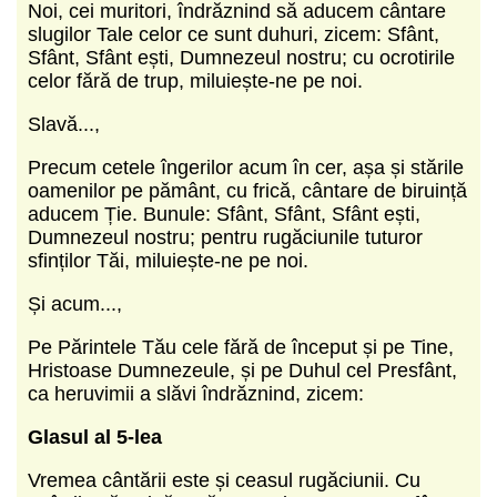
Noi, cei muritori, îndrăznind să aducem cântare
slugilor Tale celor ce sunt duhuri, zicem: Sfânt,
Sfânt, Sfânt ești, Dumnezeul nostru; cu ocrotirile
celor fără de trup, miluiește-ne pe noi.
Slavă...,
Precum cetele îngerilor acum în cer, așa și stările
oamenilor pe pământ, cu frică, cântare de biruință
aducem Ție. Bunule: Sfânt, Sfânt, Sfânt ești,
Dumnezeul nostru; pentru rugăciunile tuturor
sfinților Tăi, miluiește-ne pe noi.
Și acum...,
Pe Părintele Tău cele fără de început și pe Tine,
Hristoase Dumnezeule, și pe Duhul cel Presfânt,
ca heruvimii a slăvi îndrăznind, zicem:
Glasul al 5-lea
Vremea cântării este și ceasul rugăciunii. Cu