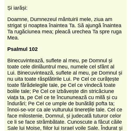
Și iarăși:
Doamne, Dumnezeul mântuirii mele, ziua am
strigat și noaptea înaintea Ta. Să ajungă înaintea
Ta rugăciunea mea; pleacă urechea Ta spre ruga
Mea.
Psalmul 102
Binecuvintează, suflete al meu, pe Domnul și
toate cele dinlăuntrul meu, numele cel sfânt al
Lui. Binecuvintează, suflete al meu, pe Domnul și
nu uita toate răsplătirile Lui. Pe Cel ce curățește
toate fărădelegile tale, pe Cel ce vindecă toate
bolile tale; Pe Cel ce izbăvește din stricăciune
viața ta, pe Cel ce te încununează cu milă și cu
îndurări; Pe Cel ce umple de bunătăți pofta ta;
înnoi-se-vor ca ale vulturului tinerețile tale. Cel ce
face milostenie, Domnul, și judecată tuturor celor
ce li se face strâmbătate. Cunoscute a făcut căile
Sale lui Moise, fiilor lui Israel voile Sale. Îndurat și