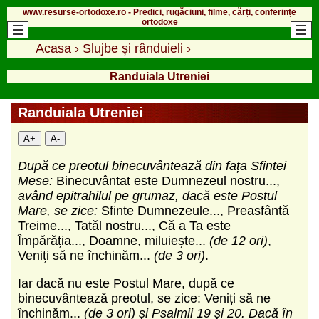
www.resurse-ortodoxe.ro - Predici, rugăciuni, filme, cărți, conferințe
ortodoxe
Acasa
›
Slujbe și rânduieli
›
Randuiala Utreniei
Randuiala Utreniei
A+
A-
După ce preotul binecuvântează din fața Sfintei
Mese:
Binecuvântat este Dumnezeul nostru...,
având epitrahilul pe grumaz, dacă este Postul
Mare, se zice:
Sfinte Dumnezeule..., Preasfântă
Treime..., Tatăl nostru..., Că a Ta este
Împărăția..., Doamne, miluiește...
(de 12 ori)
,
Veniți să ne închinăm...
(de 3 ori)
.
Iar dacă nu este Postul Mare, după ce
binecuvântează preotul, se zice: Veniți să ne
închinăm...
(de 3 ori) și Psalmii 19 și 20. Dacă în