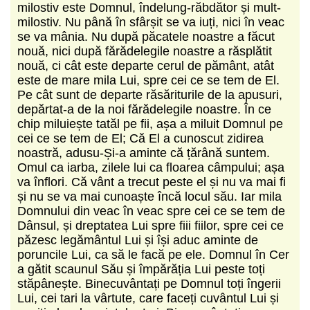
milostiv este Domnul, îndelung-răbdător și mult-
milostiv. Nu până în sfârșit se va iuți, nici în veac
se va mânia. Nu după păcatele noastre a făcut
nouă, nici după fărădelegile noastre a răsplătit
nouă, ci cât este departe cerul de pământ, atât
este de mare mila Lui, spre cei ce se tem de El.
Pe cât sunt de departe răsăriturile de la apusuri,
depărtat-a de la noi fărădelegile noastre. În ce
chip miluiește tatăl pe fii, așa a miluit Domnul pe
cei ce se tem de El; Că El a cunoscut zidirea
noastră, adusu-Și-a aminte că țărână suntem.
Omul ca iarba, zilele lui ca floarea câmpului; așa
va înflori. Că vânt a trecut peste el și nu va mai fi
și nu se va mai cunoaște încă locul său. Iar mila
Domnului din veac în veac spre cei ce se tem de
Dânsul, și dreptatea Lui spre fiii fiilor, spre cei ce
păzesc legământul Lui și își aduc aminte de
poruncile Lui, ca să le facă pe ele. Domnul în Cer
a gătit scaunul Său și împărăția Lui peste toți
stăpânește. Binecuvântați pe Domnul toți îngerii
Lui, cei tari la vârtute, care faceți cuvântul Lui și