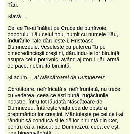
Tău.
Slavă...,
Cel ce Te-ai înălțat pe Cruce de bunăvoie,
poporului Tău celui nou, numit cu numele Tău,
îndurările Tale dăruiește-i, Hristoase
Dumnezeule. Veselește cu puterea Ta pe
binecredincioșii creștini, dăruindu-le lor biruință
asupra celui potrivnic, având ajutorul Tău armă
de pace, nebiruită biruință.
Și acum...,
al Născătoarei de Dumnezeu:
Ocrotitoare, neînfricată si neînfruntată, nu trece
cu vederea, ceea ce ești bună, rugăciunile
noastre, întru tot lăudată Născătoare de
Dumnezeu. Întărește viața cea de obște a
dreptmăritorilor creștini. Mântuiește pe cei ce i-ai
rânduit să conducă și le dă lor biruință din Cer,
pentru că ai născut pe Dumnezeu, ceea ce ești
una binecuvântată.