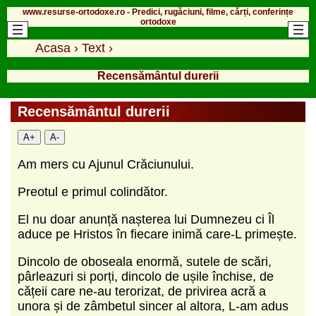
www.resurse-ortodoxe.ro - Predici, rugăciuni, filme, cărți, conferințe
ortodoxe
Acasa
›
Text
›
Recensământul durerii
Recensământul durerii
A+
A-
Am mers cu Ajunul Crăciunului.
Preotul e primul colindător.
El nu doar anunță nașterea lui Dumnezeu ci Îl
aduce pe Hristos în fiecare inimă care-L primește.
Dincolo de oboseala enormă, sutele de scări,
pârleazuri si porți, dincolo de ușile închise, de
cățeii care ne-au terorizat, de privirea acră a
unora și de zâmbetul sincer al altora, L-am adus