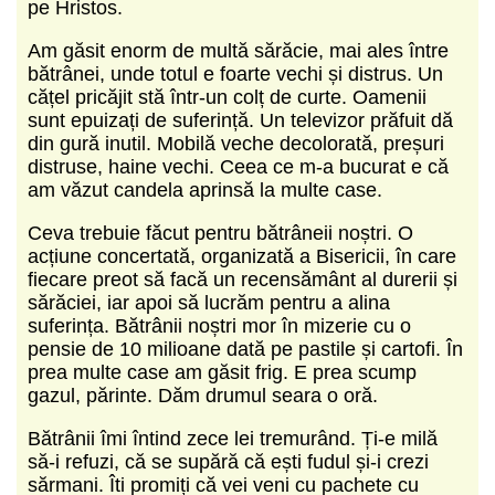
pe Hristos.
Am găsit enorm de multă sărăcie, mai ales între
bătrânei, unde totul e foarte vechi și distrus. Un
cățel pricăjit stă într-un colț de curte. Oamenii
sunt epuizați de suferință. Un televizor prăfuit dă
din gură inutil. Mobilă veche decolorată, preșuri
distruse, haine vechi. Ceea ce m-a bucurat e că
am văzut candela aprinsă la multe case.
Ceva trebuie făcut pentru bătrâneii noștri. O
acțiune concertată, organizată a Bisericii, în care
fiecare preot să facă un recensământ al durerii și
sărăciei, iar apoi să lucrăm pentru a alina
suferința. Bătrânii noștri mor în mizerie cu o
pensie de 10 milioane dată pe pastile și cartofi. În
prea multe case am găsit frig. E prea scump
gazul, părinte. Dăm drumul seara o oră.
Bătrânii îmi întind zece lei tremurând. Ți-e milă
să-i refuzi, că se supără că ești fudul și-i crezi
sărmani. Îti promiți că vei veni cu pachete cu