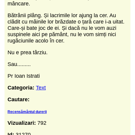
mâncare.
Bătrânii plâng. Și lacrimile lor ajung la cer. Au
clădit cu mâinile lor brăzdate o țară care i-a uitat.
Care-și bate joc de ei. Și dacă nu le vom auzi
suspinele aici pe pământ, nu le vom simți nici
rugăciunile acolo în cer.
Nu e prea târziu.
Sau.........
Pr Ioan Istrati
Categoria:
Text
Cautare:
Recensământul durerii
Vizualizari:
792
Id:
31270