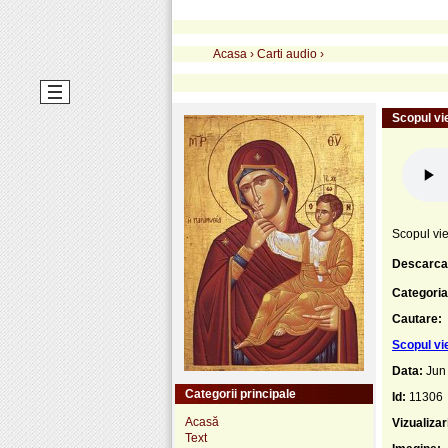
Acasa
›
Carti audio
›
Scopul vie
Scopul vie
Descarca
Categoria
Cautare:
Scopul vie
Data:
Jun
Categorii principale
Id:
11306
Acasă
Vizualizar
Text