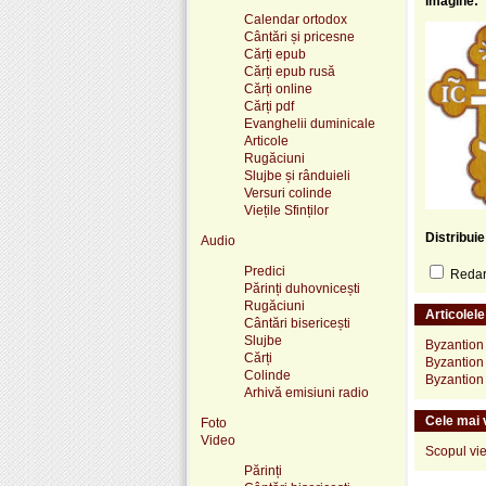
Imagine:
Calendar ortodox
Cântări și pricesne
Cărți epub
Cărți epub rusă
Cărți online
Cărți pdf
Evanghelii duminicale
Articole
Rugăciuni
Slujbe și rânduieli
Versuri colinde
Viețile Sfinților
Distribui
Audio
Predici
Redare
Părinți duhovnicești
Rugăciuni
Articolel
Cântări bisericești
Slujbe
Byzantion
Cărți
Byzantion 
Colinde
Byzantion 
Arhivă emisiuni radio
Cele mai v
Foto
Video
Scopul vie
Părinți