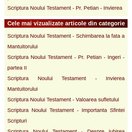
Scriptura Noului Testament - Pr. Petian - Invierea
Cele mai vizualizate articole din categorie
Scriptura Noului Testament - Schimbarea la fata a
Mantuitorului
Scriptura Noului Testament - Pr. Petian - Ingeri -
partea II
Scriptura Noului Testament - Invierea
Mantuitorului
Scriptura Noului Testament - Valoarea sufletului
Scriptura Noului Testament - Importanta Sfintei
Scripturi
Scriptura Noului Testament - Despre iubirea