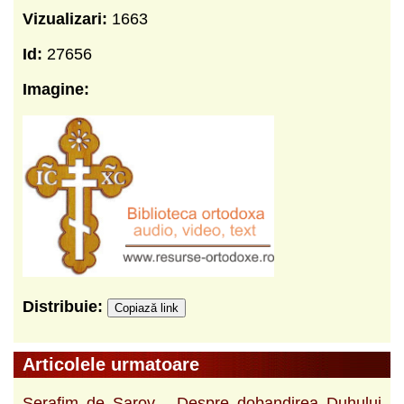
Vizualizari:
1663
Id:
27656
Imagine:
Distribuie:
Copiază link
Articolele urmatoare
Serafim de Sarov - Despre dobandirea Duhului