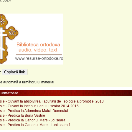
i:
3824
Copiază link
e:
 automată a următorului material
e urmatoare
ie - Cuvant la absolvirea Facultatii de Teologie a promotiei 2013
ie - Cuvant la inceputul anului scolar 2014-2015
sie - Predica la Adormirea Maicii Domnului
ie - Predica la Buna Vestire
ie - Predica la Canonul Mare - Joi seara
ie - Predica la Canonul Mare - Luni seara 1