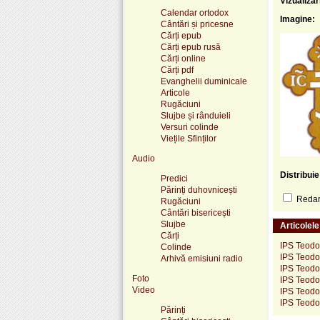
Vizualizar
Calendar ortodox
Imagine:
Cântări și pricesne
Cărți epub
Cărți epub rusă
Cărți online
Cărți pdf
Evanghelii duminicale
Articole
Rugăciuni
Slujbe și rânduieli
Versuri colinde
Viețile Sfinților
Audio
Distribui
Predici
Părinți duhovnicești
Redare
Rugăciuni
Cântări bisericești
Slujbe
Articolel
Cărți
IPS Teodos
Colinde
IPS Teodos
Arhivă emisiuni radio
IPS Teodo
Foto
IPS Teodos
Video
IPS Teodos
IPS Teodos
Părinți