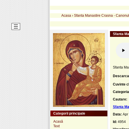
Acasa
›
Sfanta Manastire Crasna - Canonul 
Sfanta Ma
Sfanta Man
Descarca
Cuvinte c
Categoria
Cautare:
Sfanta Ma
Categorii principale
Data:
Apr
Acasă
Id:
4954
Text