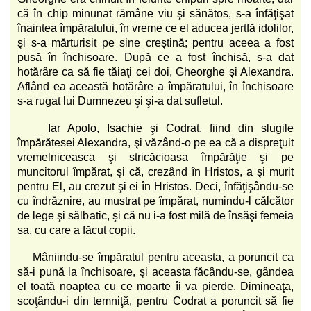
că în chip minunat rămâne viu şi sănătos, s-a înfăţişat
înaintea împăratului, în vreme ce el aducea jertfă idolilor,
şi s-a mărturisit pe sine creştină; pentru aceea a fost
pusă în închisoare. După ce a fost închisă, s-a dat
hotărâre ca să fie tăiaţi cei doi, Gheorghe şi Alexandra.
Aflând ea această hotărâre a împăratului, în închisoare
s-a rugat lui Dumnezeu şi şi-a dat sufletul.
Iar Apolo, Isachie şi Codrat, fiind din slugile
împărătesei Alexandra, şi văzând-o pe ea că a dispreţuit
vremelniceasca şi stricăcioasa împărăţie şi pe
muncitorul împărat, şi că, crezând în Hristos, a şi murit
pentru El, au crezut şi ei în Hristos. Deci, înfăţişându-se
cu îndrăznire, au mustrat pe împărat, numindu-l călcător
de lege şi sălbatic, şi că nu i-a fost milă de însăşi femeia
sa, cu care a făcut copii.
Mâniindu-se împăratul pentru aceasta, a poruncit ca
să-i pună la închisoare, şi aceasta făcându-se, gândea
el toată noaptea cu ce moarte îi va pierde. Dimineaţa,
scoţându-i din temniţă, pentru Codrat a poruncit să fie