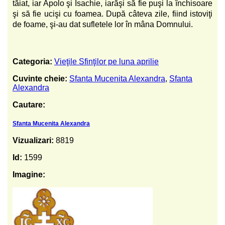
tăiat, iar Apolo şi Isachie, iarăşi să fie puşi la închisoare
şi să fie ucişi cu foamea. După câteva zile, fiind istoviţi
de foame, şi-au dat sufletele lor în mâna Domnului.
Categoria:
Vieţile Sfinţilor pe luna aprilie
Cuvinte cheie:
Sfanta Mucenita Alexandra
,
Sfanta
Alexandra
Cautare:
Sfanta Mucenita Alexandra
Vizualizari:
8819
Id:
1599
Imagine: