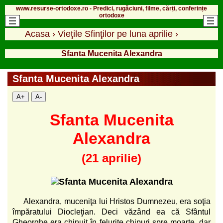
www.resurse-ortodoxe.ro - Predici, rugăciuni, filme, cărți, conferințe
ortodoxe
Acasa
›
Vieţile Sfinţilor pe luna aprilie
›
Sfanta Mucenita Alexandra
Sfanta Mucenita Alexandra
A+
A-
Sfanta Mucenita
Alexandra
(21 aprilie)
Alexandra, muceniţa lui Hristos Dumnezeu, era soţia
împă­ratului Diocleţian. Deci văzând ea că Sfântul
Gheorghe era chinuit în felurite chipuri spre moarte, dar