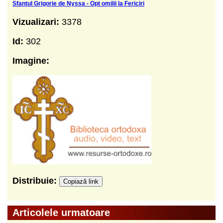
Sfantul Grigorie de Nyssa - Opt omilii la Fericiri
Vizualizari:
3378
Id:
302
Imagine:
Distribuie:
Copiază link
Articolele urmatoare