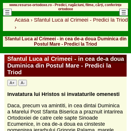
www.resurse-ortodoxe.ro - Predici, rugăciuni, filme, cărți, conferințe
ortodoxe
Acasa
›
Sfantul Luca al Crimeei - Predici la Triod
›
Sfantul Luca al Crimeei - in cea de-a doua Duminica din
Postul Mare - Predici la Triod
Sfantul Luca al Crimeei - in cea de-a doua
Duminica din Postul Mare - Predici la
Triod
A+
A-
Invatatura lui Hristos si invataturile omenesti
Daca, precum va amintiti, in cea dintai Duminica
a Marelui Post Sfanta Biserica a praznuit intarirea
Ortodoxiei de catre cele sapte Sinoade
Ecumenice, in cea de-a doua ea cinsteste
pomenirea ierarhului Grigorie Palama, marele