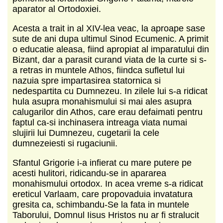
aparator al Ortodoxiei.
Acesta a trait in al XIV-lea veac, la aproape sase
sute de ani dupa ultimul Sinod Ecumenic. A primit
o educatie aleasa, fiind apropiat al imparatului din
Bizant, dar a parasit curand viata de la curte si s-
a retras in muntele Athos, fiindca sufletul lui
nazuia spre impartasirea statornica si
nedespartita cu Dumnezeu. In zilele lui s-a ridicat
hula asupra monahismului si mai ales asupra
calugarilor din Athos, care erau defaimati pentru
faptul ca-si inchinasera intreaga viata numai
slujirii lui Dumnezeu, cugetarii la cele
dumnezeiesti si rugaciunii.
Sfantul Grigorie i-a infierat cu mare putere pe
acesti hulitori, ridicandu-se in apararea
monahismului ortodox. In acea vreme s-a ridicat
ereticul Varlaam, care propovaduia invatatura
gresita ca, schimbandu-Se la fata in muntele
Taborului, Domnul Iisus Hristos nu ar fi stralucit