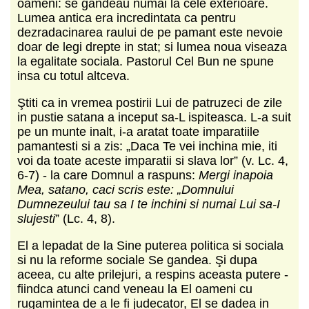
oameni: se gandeau numai la cele exterioare.
Lumea antica era incredintata ca pentru
dezradacinarea raului de pe pamant este nevoie
doar de legi drepte in stat; si lumea noua viseaza
la egalitate sociala. Pastorul Cel Bun ne spune
insa cu totul altceva.
Ştiti ca in vremea postirii Lui de patruzeci de zile
in pustie satana a inceput sa-L ispiteasca. L-a suit
pe un munte inalt, i-a aratat toate imparatiile
pamantesti si a zis: „Daca Te vei inchina mie, iti
voi da toate aceste imparatii si slava lor” (v. Lc. 4,
6-7) - la care Domnul a raspuns:
Mergi inapoia
Mea, satano, caci scris este: „Domnului
Dumnezeului tau sa I te inchini si numai Lui sa-I
slujesti
” (Lc. 4, 8).
El a lepadat de la Sine puterea politica si sociala
si nu la reforme sociale Se gandea. Şi dupa
aceea, cu alte prilejuri, a respins aceasta putere -
fiindca atunci cand veneau la El oameni cu
rugamintea de a le fi judecator, El se dadea in