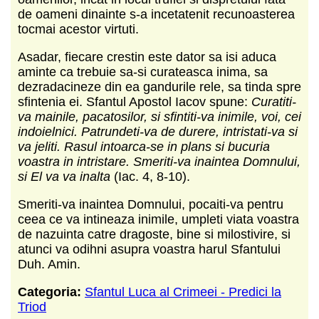
de oameni dinainte s-a incetatenit recunoasterea
tocmai acestor virtuti.
Asadar, fiecare crestin este dator sa isi aduca
aminte ca trebuie sa-si curateasca inima, sa
dezradacineze din ea gandurile rele, sa tinda spre
sfintenia ei. Sfantul Apostol Iacov spune:
Curatiti-
va mainile, pacatosilor, si sfintiti-va inimile, voi, cei
indoielnici. Patrundeti-va de durere, intristati-va si
va jeliti. Rasul intoarca-se in plans si bucuria
voastra in intristare. Smeriti-va inaintea Domnului,
si El va va inalta
(Iac. 4, 8-10).
Smeriti-va inaintea Domnului, pocaiti-va pentru
ceea ce va intineaza inimile, umpleti viata voastra
de nazuinta catre dragoste, bine si milostivire, si
atunci va odihni asupra voastra harul Sfantului
Duh. Amin.
Categoria:
Sfantul Luca al Crimeei - Predici la
Triod