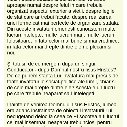
aproape numai despre felul in care trebuie
organizat aspectul exterior a vietii, despre legile
de stat care ar trebui facute, despre realizarea
unei forme cat mai perfecte de organizare statala.
Din aceste invataturi omenesti cunoastem multe
lucruri intelepte, multe lucruri mari, multe lucruri
folositoare, in fata celor mai bune si mai vrednice,
in fata celor mai drepte dintre ele ne plecam si
noi.
Şi totusi, de ce mergem dupa un singur
Conducator - dupa Domnul nostru Iisus Hristos?
De ce punem sfanta Lui invatatura mai presus de
toate invataturile social-politice ale lumii, chiar si
de cele mai drepte dintre ele? Acesta e un lucru
pe care trebuie neaparat sa-l intelegeti.
Inainte de venirea Domnului Iisus Hristos, lumea
era adanc instrainata de obiectul invataturii Lui,
necugetand deloc la ceea ce El socotea a fi lucrul
cel mai insemnat, neaparat trebuincios, pentru