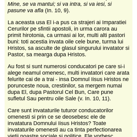
Mine, se va mantui; si va intra, si va iesi, si
pasune va afla
(In. 10, 9).
La aceasta usa El i-a pus ca strajeri ai Imparatiei
Cerurilor pe sfintii apostoli, in urma carora au
primit hirotonia, ca urmasi ai lor, multi alti pastori
buni: toti acestia invata oile cele bune, turma lui
Hristos, sa asculte de glasul singurului invatator si
Pastor, sa mearga dupa Hristos.
Au fost si sunt numerosi conducatori pe care si-i
alege neamul omenesc, multi invatatori care arata
felurite cai de a trai - insa Domnul Iisus Hristos ne
porunceste noua, crestinilor, sa mergem numai
dupa El, dupa Pastorul Cel Bun, Care pune
sufletul Sau pentru oile Sale (v. In. 10, 11).
Care sunt invataturile tuturor conducatorilor
omenesti si prin ce se deosebesc ele de
invatatura Domnului Iisus Hristos? Toate
invataturile omenesti au ca tinta perfectionarea
vietii noastre sociale si politice. Ele vorbesc