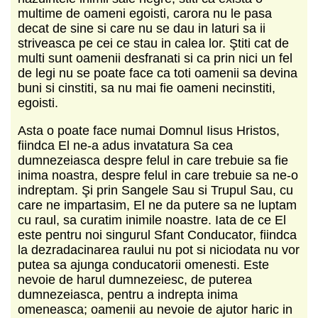
multime de oameni egoisti, carora nu le pasa
decat de sine si care nu se dau in laturi sa ii
striveasca pe cei ce stau in calea lor. Ştiti cat de
multi sunt oamenii desfranati si ca prin nici un fel
de legi nu se poate face ca toti oamenii sa devina
buni si cinstiti, sa nu mai fie oameni necinstiti,
egoisti.
Asta o poate face numai Domnul Iisus Hristos,
fiindca El ne-a adus invatatura Sa cea
dumnezeiasca despre felul in care trebuie sa fie
inima noastra, despre felul in care trebuie sa ne-o
indreptam. Şi prin Sangele Sau si Trupul Sau, cu
care ne impartasim, El ne da putere sa ne luptam
cu raul, sa curatim inimile noastre. Iata de ce El
este pentru noi singurul Sfant Conducator, fiindca
la dezradacinarea raului nu pot si niciodata nu vor
putea sa ajunga conducatorii omenesti. Este
nevoie de harul dumnezeiesc, de puterea
dumnezeiasca, pentru a indrepta inima
omeneasca; oamenii au nevoie de ajutor haric in