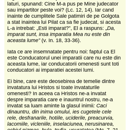
laturi, spunand: Cine M-a pus pe Mine judecator
sau impartitor peste voi? (Lc. 12, 14). Iar cand
inainte de cumplitele Sale patimiri de pe Golgota
a stat inaintea lui Pilat ca sa fie judecat, si acesta
L-a intrebat: „Esti imparat?”, El a raspuns: „
Da,
imparat sunt, insa imparatia Mea nu este din
aceasta lume”
(v. In. 18, 33-36).
Iata ce are insemnatate pentru noi: faptul ca El
este Conducatorul unei imparatii care nu este din
aceasta lume, iar conducatorii omenesti sunt toti
conducatori ai imparatiei acestei lumi.
Ei bine, care este deosebirea de temelie dintre
invatatura lui Hristos si toate invataturile
omenesti? In aceea ca Hristos ne-a invatat
despre imparatia care e inauntrul nostru, ne-a
invatat sa luam aminte la glasul inimii
: Caci
dinauntru, din inima omului, ies cugetele cele
rele, desfranarile, hotiile, uciderile, preacurvia,
lacomiile, vicleniile, inselaciunea, nerusinarea,
ochiul pizmas, hula, trufia, usuratatea
(Mc. 7, 21-