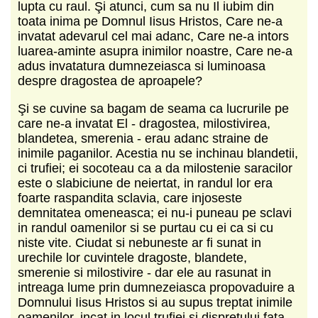
lupta cu raul. Şi atunci, cum sa nu Il iubim din
toata inima pe Domnul Iisus Hristos, Care ne-a
invatat adevarul cel mai adanc, Care ne-a intors
luarea-aminte asupra inimilor noastre, Care ne-a
adus invatatura dumnezeiasca si luminoasa
despre dragostea de aproapele?
Şi se cuvine sa bagam de seama ca lucrurile pe
care ne-a invatat El - dragostea, milostivirea,
blandetea, smerenia - erau adanc straine de
inimile paganilor. Acestia nu se inchinau blandetii,
ci trufiei; ei socoteau ca a da milostenie saracilor
este o slabiciune de neiertat, in randul lor era
foarte raspandita sclavia, care injoseste
demnitatea omeneasca; ei nu-i puneau pe sclavi
in randul oamenilor si se purtau cu ei ca si cu
niste vite. Ciudat si nebuneste ar fi sunat in
urechile lor cuvintele dragoste, blandete,
smerenie si milostivire - dar ele au rasunat in
intreaga lume prin dumnezeiasca propovaduire a
Domnului Iisus Hristos si au supus treptat inimile
oamenilor, incat in locul trufiei si dispretului fata