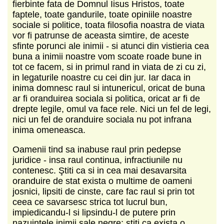
fierbinte fata de Domnul Iisus Hristos, toate
faptele, toate gandurile, toate opiniile noastre
sociale si politice, toata filosofia noastra de viata
vor fi patrunse de aceasta simtire, de aceste
sfinte porunci ale inimii - si atunci din vistieria cea
buna a inimii noastre vom scoate roade bune in
tot ce facem, si in primul rand in viata de zi cu zi,
in legaturile noastre cu cei din jur. Iar daca in
inima domnesc raul si intunericul, oricat de buna
ar fi oranduirea sociala si politica, oricat ar fi de
drepte legile, omul va face rele. Nici un fel de legi,
nici un fel de oranduire sociala nu pot infrana
inima omeneasca.
Oamenii tind sa inabuse raul prin pedepse
juridice - insa raul continua, infractiunile nu
contenesc. Ştiti ca si in cea mai desavarsita
oranduire de stat exista o multime de oameni
josnici, lipsiti de cinste, care fac raul si prin tot
ceea ce savarsesc strica tot lucrul bun,
impiedicandu-l si lipsindu-l de putere prin
nazuintele inimii sale negre; stiti ca exista o