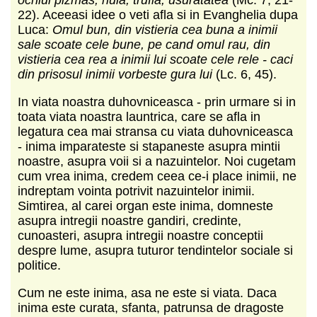
22). Aceeasi idee o veti afla si in Evanghelia dupa
Luca:
Omul bun, din vistieria cea buna a inimii
sale scoate cele bune, pe cand omul rau, din
vistieria cea rea a inimii lui scoate cele rele - caci
din prisosul inimii vorbeste gura lui
(Lc. 6, 45).
In viata noastra duhovniceasca - prin urmare si in
toata viata noastra launtrica, care se afla in
legatura cea mai stransa cu viata duhovniceasca
- inima imparateste si stapaneste asupra mintii
noastre, asupra voii si a nazuintelor. Noi cugetam
cum vrea inima, credem ceea ce-i place inimii, ne
indreptam vointa potrivit nazuintelor inimii.
Simtirea, al carei organ este inima, domneste
asupra intregii noastre gandiri, credinte,
cunoasteri, asupra intregii noastre conceptii
despre lume, asupra tuturor tendintelor sociale si
politice.
Cum ne este inima, asa ne este si viata. Daca
inima este curata, sfanta, patrunsa de dragoste