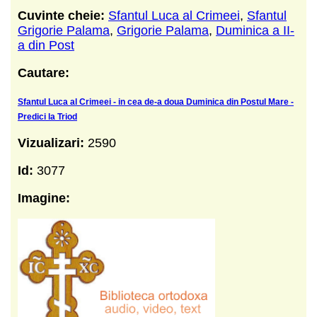
Cuvinte cheie:
Sfantul Luca al Crimeei
,
Sfantul
Grigorie Palama
,
Grigorie Palama
,
Duminica a II-
a din Post
Cautare:
Sfantul Luca al Crimeei - in cea de-a doua Duminica din Postul Mare -
Predici la Triod
Vizualizari:
2590
Id:
3077
Imagine: