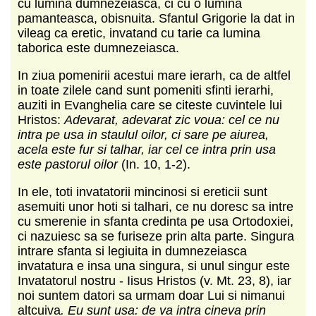
cu lumina dumnezeiasca, ci cu o lumina
pamanteasca, obisnuita. Sfantul Grigorie l­a dat in
vileag ca eretic, invatand cu tarie ca lumina
taborica este dumnezeiasca.
In ziua pomenirii acestui mare ierarh, ca de altfel
in toate zilele cand sunt pomeniti sfinti ierarhi,
auziti in Evanghelia care se citeste cuvintele lui
Hristos:
Adevarat, adevarat zic voua: cel ce nu
intra pe usa in staulul oilor, ci sare pe aiurea,
acela este fur si talhar, iar cel ce intra prin usa
este pastorul oilor
(In. 10, 1-2).
In ele, toti invatatorii mincinosi si ereticii sunt
asemuiti unor hoti si talhari, ce nu doresc sa intre
cu smerenie in sfanta credinta pe usa Ortodoxiei,
ci nazuiesc sa se furiseze prin alta parte. Singura
intrare sfanta si legiuita in dumnezeiasca
invatatura e insa una singura, si unul singur este
Invatatorul nostru - Iisus Hristos (v. Mt. 23, 8), iar
noi suntem datori sa urmam doar Lui si nimanui
altcuiva
. Eu sunt usa: de va intra cineva prin