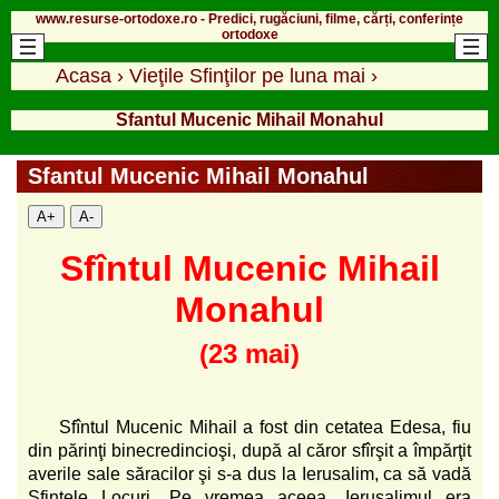
www.resurse-ortodoxe.ro - Predici, rugăciuni, filme, cărți, conferințe
ortodoxe
Acasa
›
Vieţile Sfinţilor pe luna mai
›
Sfantul Mucenic Mihail Monahul
Sfantul Mucenic Mihail Monahul
A+
A-
Sfîntul Mucenic Mihail
Monahul
(23 mai)
Sfîntul Mucenic Mihail a fost din cetatea Edesa, fiu
din părinţi binecredincioşi, după al căror sfîrşit a împărţit
averile sale săracilor şi s-a dus la Ierusalim, ca să vadă
Sfintele Locuri. Pe vremea aceea, Ierusalimul era