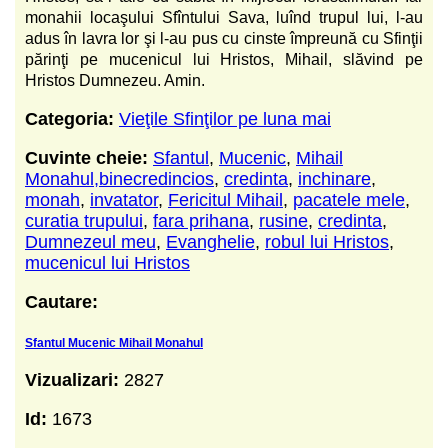
monahii locaşului Sfîntului Sava, luînd trupul lui, l-au
adus în lavra lor şi l-au pus cu cinste împreună cu Sfinţii
părinţi pe mucenicul lui Hristos, Mihail, slăvind pe
Hristos Dumnezeu. Amin.
Categoria:
Vieţile Sfinţilor pe luna mai
Cuvinte cheie:
Sfantul
,
Mucenic
,
Mihail
Monahul,binecredincios
,
credinta
,
inchinare
,
monah
,
invatator
,
Fericitul Mihail
,
pacatele mele
,
curatia trupului
,
fara prihana
,
rusine
,
credinta
,
Dumnezeul meu
,
Evanghelie
,
robul lui Hristos
,
mucenicul lui Hristos
Cautare:
Sfantul Mucenic Mihail Monahul
Vizualizari:
2827
Id:
1673