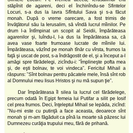
stăpînit de agareni, deci el închinîndu-se Sfintelor
Locuri, s-a dus la lavra Sfîntului Sava şi s-a făcut
monah. După o vreme oarecare, a fost trimis de
învăţătorul său la Ierusalim, să vîndă lucrul mîinilor. Pe
drum l-a întîmpinat un scopit al Seidii, împărăteasa
agarenilor şi, luîndu-l, l-a dus la împărăteasa sa, că
avea vase foarte frumoase lucrate de mîinile lui.
Împărăteasa, văzînd pe monah tînăr cu vîrsta, frumos la
faţă şi uscat de post, s-a îndrăgostit de el, şi a început a-l
amăgi spre fărădelegi, zicîndu-i: "Împlineşte pofta mea
şi, de eşti bolnav, te voi vindeca". Fericitul Mihail a
răspuns: "Sînt bolnav pentru păcatele mele, însă sînt rob
al Domnului meu Iisus Hristos şi nu mă supun ţie".
Dar împărăteasa îl silea la lucrul cel fărădelege,
precum odată în Egipt femeia lui Putifar a silit pe Iosif
cel prea frumos. Deci, înţeleptul Mihail se lepăda, zicînd:
"Nu-mi este cu putinţă a face aceasta, deoarece sînt
monah şi m-am făgăduit ca pînă la moarte să păzesc lui
Dumnezeu curăţia trupului meu, fără de prihană.