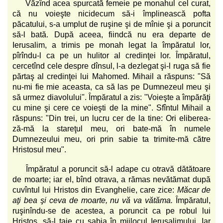
Văzînd acea spurcată femeie pe monahul cel curat,
că nu voieşte nicidecum să-i împlinească pofta
păcatului, s-a umplut de ruşine şi de mînie şi a poruncit
să-l bată. După aceea, fiindcă nu era departe de
Ierusalim, a trimis pe monah legat la împăratul lor,
pîrîndu-l ca pe un hulitor al credinţei lor. Împăratul,
cercetînd cele despre dînsul, l-a dezlegat şi-l ruga să fie
părtaş al credinţei lui Mahomed. Mihail a răspuns: "Să
nu-mi fie mie aceasta, ca să las pe Dumnezeul meu şi
să urmez diavolului". Împăratul a zis: "Voieşte a împărăţi
cu mine şi cere ce voieşti de la mine". Sfîntul Mihail a
răspuns: "Din trei, un lucru cer de la tine: Ori eliberea-
ză-mă la stareţul meu, ori bate-mă în numele
Dumnezeului meu, ori prin sabie ta trimite-mă către
Hristosul meu".
Împăratul a poruncit să-l adape cu otravă dătătoare
de moarte; iar el, bînd otrava, a rămas nevătămat după
cuvîntul lui Hristos din Evanghelie, care zice:
Măcar de
aţi bea şi ceva de moarte, nu vă va vătăma.
Împăratul,
ruşinîndu-se de acestea, a poruncit ca pe robul lui
Hristos, să-l taie cu sabia în mijlocul Ierusalimului. Iar