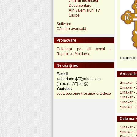
Cântări bisericești
Documentare
Arhivă emisiuni TV
Slujbe
Software
Căutare avansată
Promovare
Calendar pe stil vechi -
Republica Moldova
Distribui
Ne găsiți pe:
E-mail:
Articolel
webortodox[AT]yahoo.com
Sinaxar - 
(inlocuiti [AT] cu @)
Sinaxar - 
Youtube:
Sinaxar - 
youtube.com/@resurse-ortodoxe
Sinaxar - 
Sinaxar - 
Sinaxar - 
Cele mai v
Sinaxar - 
Sinaxar - 