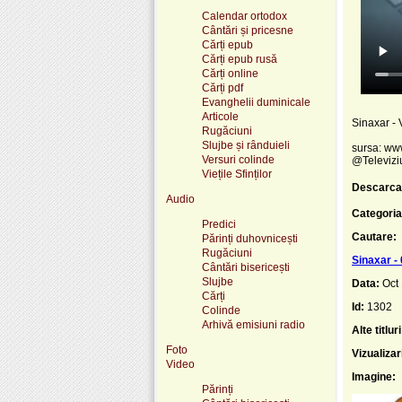
Calendar ortodox
Cântări și pricesne
Cărți epub
Cărți epub rusă
Cărți online
Cărți pdf
Evanghelii duminicale
Articole
Sinaxar - V
Rugăciuni
Slujbe și rânduieli
sursa: www
Versuri colinde
@Televizi
Viețile Sfinților
Descarca
Audio
Categoria
Predici
Cautare:
Părinți duhovnicești
Rugăciuni
Sinaxar -
Cântări bisericești
Slujbe
Data:
Oct
Cărți
Id:
1302
Colinde
Arhivă emisiuni radio
Alte titluri
Foto
Vizualizar
Video
Imagine:
Părinți