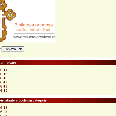
Copiază link
e:
e urmatoare
03-14
03-15
03-16
03-17
03-18
03-19
izualizate articole din categorie
03-13
05-23