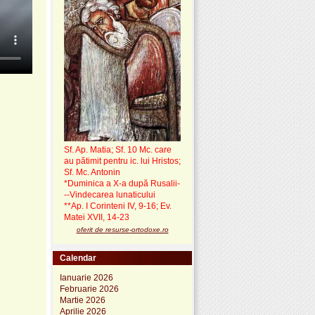
Sf. Ap. Matia; Sf. 10 Mc. care
au pătimit pentru ic. lui Hristos;
Sf. Mc. Antonin
*Duminica a X-a după Rusalii-
--Vindecarea lunaticului
**Ap. I Corinteni IV, 9-16; Ev.
Matei XVII, 14-23
oferit de resurse-ortodoxe.ro
Calendar
Ianuarie 2026
Februarie 2026
Martie 2026
Aprilie 2026