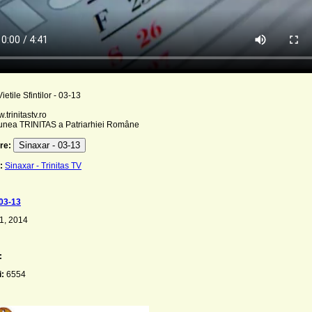
ietile Sfintilor - 03-13
.trinitastv.ro
unea TRINITAS a Patriarhiei Române
Sinaxar - 03-13
re:
:
Sinaxar - Trinitas TV
 03-13
 1, 2014
:
i:
6554