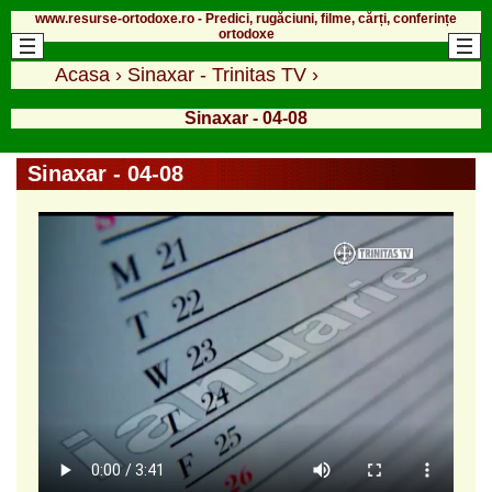
www.resurse-ortodoxe.ro - Predici, rugăciuni, filme, cărți, conferințe
ortodoxe
Acasa
›
Sinaxar - Trinitas TV
›
Sinaxar - 04-08
Sinaxar - 04-08