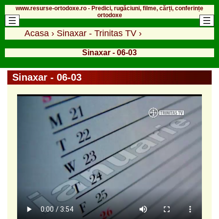
www.resurse-ortodoxe.ro - Predici, rugăciuni, filme, cărți, conferințe
ortodoxe
Acasa
›
Sinaxar - Trinitas TV
›
Sinaxar - 06-03
Sinaxar - 06-03