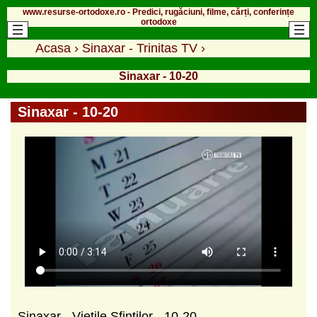
www.resurse-ortodoxe.ro - Predici, rugăciuni, filme, cărți, conferințe
ortodoxe
Acasa
›
Sinaxar - Trinitas TV
›
Sinaxar - 10-20
Sinaxar - 10-20
Sinaxar - Vietile Sfintilor - 10-20