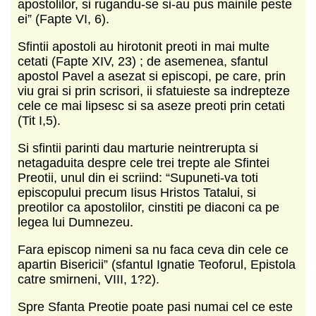
apostolilor, si rugandu-se si-au pus mainile peste
ei” (Fapte VI, 6).
Sfintii apostoli au hirotonit preoti in mai multe
cetati (Fapte XIV, 23) ; de asemenea, sfantul
apostol Pavel a asezat si episcopi, pe care, prin
viu grai si prin scrisori, ii sfatuieste sa indrepteze
cele ce mai lipsesc si sa aseze preoti prin cetati
(Tit I,5).
Si sfintii parinti dau marturie neintrerupta si
netagaduita despre cele trei trepte ale Sfintei
Preotii, unul din ei scriind: “Supuneti-va toti
episcopului precum Iisus Hristos Tatalui, si
preotilor ca apostolilor, cinstiti pe diaconi ca pe
legea lui Dumnezeu.
Fara episcop nimeni sa nu faca ceva din cele ce
apartin Bisericii” (sfantul Ignatie Teoforul, Epistola
catre smirneni, VIII, 1?2).
Spre Sfanta Preotie poate pasi numai cel ce este