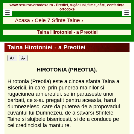
www.resurse-ortodoxe.ro - Predici, rugăciuni, filme, cărți, conferințe
ortodoxe
Acasa
›
Cele 7 Sfinte Taine
›
Taina Hirotoniei - a Preotiei
Taina Hirotoniei - a Preotiei
A+
A-
HIROTONIA (PREOTIA).
Hirotonia (Preotia) este a cincea sfanta Taina a
Bisericii, in care, prin punerea mainilor si
rugaciunea arhiereului, se impartaseste unor
barbati, ce s-au pregatit pentru aceasta, harul
dumnezeiesc, care da puterea de a propovadui
cuvantul lui Dumnezeu, de a savarsi Sfintele
Taine si slujbele bisericesti, si de a conduce pe
cei credinciosi la mantuire.