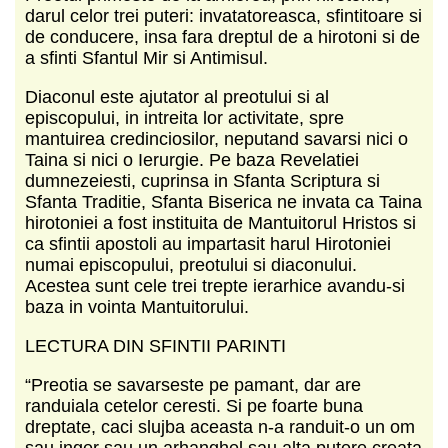
darul celor trei puteri: invatatoreasca, sfintitoare si
de conducere, insa fara dreptul de a hirotoni si de
a sfinti Sfantul Mir si Antimisul.
Diaconul este ajutator al preotului si al
episcopului, in intreita lor activitate, spre
mantuirea credinciosilor, neputand savarsi nici o
Taina si nici o Ierurgie. Pe baza Revelatiei
dumnezeiesti, cuprinsa in Sfanta Scriptura si
Sfanta Traditie, Sfanta Biserica ne invata ca Taina
hirotoniei a fost instituita de Mantuitorul Hristos si
ca sfintii apostoli au impartasit harul Hirotoniei
numai episcopului, preotului si diaconului.
Acestea sunt cele trei trepte ierarhice avandu-si
baza in vointa Mantuitorului.
LECTURA DIN SFINTII PARINTI
“Preotia se savarseste pe pamant, dar are
randuiala cetelor ceresti. Si pe foarte buna
dreptate, caci slujba aceasta n-a randuit-o un om
sau inger sau un arhanghel sau alta putere creata