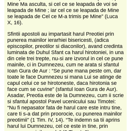
Mine Ma asculta, si cel ce se leapada de voi se
leapada de Mine ; iar cel ce se leapada de Mine
se leapada de Cel ce M-a trimis pe Mine” (Luca
X, 16).
Sfintii apostoli au impartasit harul Preotiei prin
punerea mainilor ierarhiei bisericesti, (adica
episcopilor, preotilor si diaconilor), avand credinta
luminata de Duhul Sfant ca harul hirotoniei, in una
din cele trei trepte, nu-si are izvorul in cel ce pune
mainile, ci in Dumnezeu, cum ne arata si sfantul
Ioan Gura de Aur : “Se pune mana peste om, dar
toate le face Dumnezeu si mana Lui se atinge de
capul celui ce se hirotoneste, daca hirotonia se
face cum se cuvine” (sfantul Ioan Gura de Aur).
Asadar, Preotia este de la Dumnezeu, cum ii scrie
si sfantul apostol Pavel ucenicului sau Timotei:
“Nu fi nepasator fata de harul care este intru tine,
care ti s-a dat prin proorocie, cu punerea mainilor
preotimii” (1 Tim. IV, 14). “Te indemn sa tii aprins
harul lui Dumnezeu, cel ce este in tine, prin