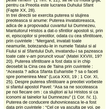
pentru ca Preotia este lucrarea Duhului Sfant
(Fapte XX, 28).
In trei directii se exercita puterea si slujirea
preoteasca si anume: Puterea invatatoreasca,
adica de a propovadui cuvantul lui Dumnezeu,
Mantuitorul Hristos a dat-o sfintilor apostoli si, prin
ei, episcopilor si preotilor, odata cu cea sfintitoare,
prin cuvintele : “Mergand, invatati toate
neamurile, botezandu-le in numele Tatalui si al
Fiului si al Sfantului Duh, invatandu-i sa pazeasca
toate cate v-am poruncit voua” (Matei XXVIII, 19?
20). Puterea sfintitoare a fost data si in chip
deosebit la Cina cea de Taina prin cuvintele :
“Aceasta ? adica Sfanta Euharistie ? sa o faceti
spre pomenirea Mea” (Luca XXII, 19 ; 1 Cor. XI,
25). Despre puterea sfintitoare a preotiei vorbeste
si sfantul apostol Pavel: “Asa sa ne socoteasca
pe noi fiecare om : ca slujitori ai lui Hristos si ca
iconomi ai tainelor lui Dumnezeu” (1 Cor. IV, 1).
Puterea de conducere duhovniceasca le-a fost
data prin cuvintele : “Cel ce va asculta pe voi, pe