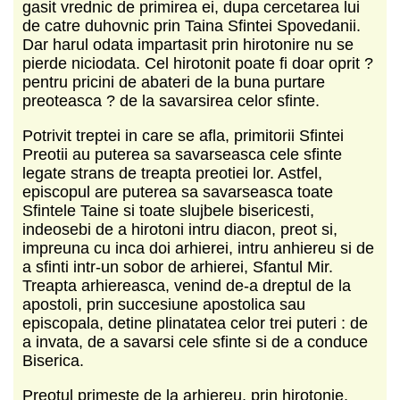
gasit vrednic de primirea ei, dupa cercetarea lui
de catre duhovnic prin Taina Sfintei Spovedanii.
Dar harul odata impartasit prin hirotonire nu se
pierde niciodata. Cel hirotonit poate fi doar oprit ?
pentru pricini de abateri de la buna purtare
preoteasca ? de la savarsirea celor sfinte.
Potrivit treptei in care se afla, primitorii Sfintei
Preotii au puterea sa savarseasca cele sfinte
legate strans de treapta preotiei lor. Astfel,
episcopul are puterea sa savarseasca toate
Sfintele Taine si toate slujbele bisericesti,
indeosebi de a hirotoni intru diacon, preot si,
impreuna cu inca doi arhierei, intru anhiereu si de
a sfinti intr-un sobor de arhierei, Sfantul Mir.
Treapta arhiereasca, venind de-a dreptul de la
apostoli, prin succesiune apostolica sau
episcopala, detine plinatatea celor trei puteri : de
a invata, de a savarsi cele sfinte si de a conduce
Biserica.
Preotul primeste de la arhiereu, prin hirotonie,