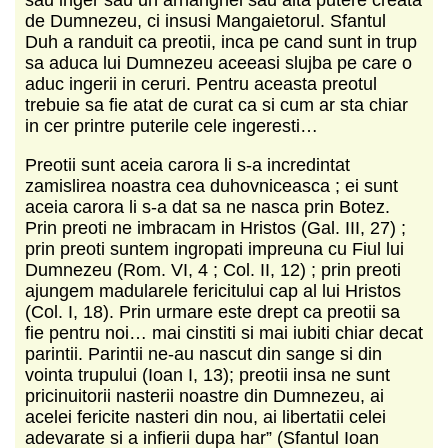
de Dumnezeu, ci insusi Mangaietorul. Sfantul
Duh a randuit ca preotii, inca pe cand sunt in trup
sa aduca lui Dumnezeu aceeasi slujba pe care o
aduc ingerii in ceruri. Pentru aceasta preotul
trebuie sa fie atat de curat ca si cum ar sta chiar
in cer printre puterile cele ingeresti…
Preotii sunt aceia carora li s-a incredintat
zamislirea noastra cea duhovniceasca ; ei sunt
aceia carora li s-a dat sa ne nasca prin Botez.
Prin preoti ne imbracam in Hristos (Gal. III, 27) ;
prin preoti suntem ingropati impreuna cu Fiul lui
Dumnezeu (Rom. VI, 4 ; Col. II, 12) ; prin preoti
ajungem madularele fericitului cap al lui Hristos
(Col. I, 18). Prin urmare este drept ca preotii sa
fie pentru noi… mai cinstiti si mai iubiti chiar decat
parintii. Parintii ne-au nascut din sange si din
vointa trupului (Ioan I, 13); preotii insa ne sunt
pricinuitorii nasterii noastre din Dumnezeu, ai
acelei fericite nasteri din nou, ai libertatii celei
adevarate si a infierii dupa har” (Sfantul Ioan