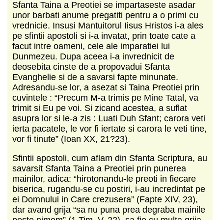
Sfanta Taina a Preotiei se impartaseste asadar
unor barbati anume pregatiti pentru a o primi cu
vrednicie. Insusi Mantuitorul Iisus Hristos i-a ales
pe sfintii apostoli si i-a invatat, prin toate cate a
facut intre oameni, cele ale imparatiei lui
Dunmezeu. Dupa aceea i-a invrednicit de
deosebita cinste de a propovadui Sfanta
Evanghelie si de a savarsi fapte minunate.
Adresandu-se lor, a asezat si Taina Preotiei prin
cuvintele : “Precum M-a trimis pe Mine Tatal, va
trimit si Eu pe voi. Si zicand acestea, a suflat
asupra lor si le-a zis : Luati Duh Sfant; carora veti
ierta pacatele, le vor fi iertate si carora le veti tine,
vor fi tinute” (Ioan XX, 21?23).
Sfintii apostoli, cum aflam din Sfanta Scriptura, au
savarsit Sfanta Taina a Preotiei prin punerea
mainilor, adica: “hirotonandu-le preoti in fiecare
biserica, rugandu-se cu postiri, i-au incredintat pe
ei Domnului in Care crezusera” (Fapte XIV, 23),
dar avand grija “sa nu puna prea degraba mainile
peste nimem” (1 Tim. V, 22), sa fie cu multa grija,