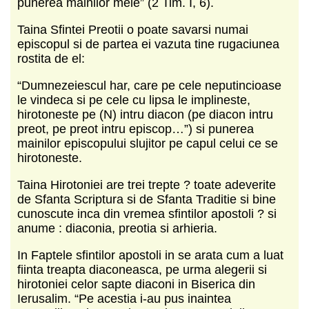
punerea mainilor mele” (2 Tim. I, 6).
Taina Sfintei Preotii o poate savarsi numai
episcopul si de partea ei vazuta tine rugaciunea
rostita de el:
“Dumnezeiescul har, care pe cele neputincioase
le vindeca si pe cele cu lipsa le implineste,
hirotoneste pe (N) intru diacon (pe diacon intru
preot, pe preot intru episcop…”) si punerea
mainilor episcopului slujitor pe capul celui ce se
hirotoneste.
Taina Hirotoniei are trei trepte ? toate adeverite
de Sfanta Scriptura si de Sfanta Traditie si bine
cunoscute inca din vremea sfintilor apostoli ? si
anume : diaconia, preotia si arhieria.
In Faptele sfintilor apostoli in se arata cum a luat
fiinta treapta diaconeasca, pe urma alegerii si
hirotoniei celor sapte diaconi in Biserica din
Ierusalim. “Pe acestia i-au pus inaintea