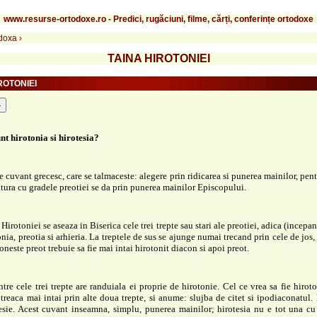
www.resurse-ortodoxe.ro - Predici, rugăciuni, filme, cărți, conferințe ortodoxe
odoxa
›
TAINA HIROTONIEI
ROTONIEI
-
nt hirotonia si hirotesia?
e cuvant grecesc, care se talmaceste: alegere prin ridicarea si punerea mainilor, pent
atura cu gradele preotiei se da prin punerea mainilor Episcopului.
Hirotoniei se aseaza in Biserica cele trei trepte sau stari ale preotiei, adica (incepan
onia, preotia si arhieria. La treptele de sus se ajunge numai trecand prin cele de jos, 
toneste preot trebuie sa fie mai intai hirotonit diacon si apoi preot.
ntre cele trei trepte are randuiala ei proprie de hirotonie. Cel ce vrea sa fie hirot
 treaca mai intai prin alte doua trepte, si anume: slujba de citet si ipodiaconatul.
esie. Acest cuvant inseamna, simplu, punerea mainilor; hirotesia nu e tot una cu