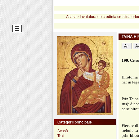
Acasa
›
Invatatura de credinta crestina ort
TAINA HI
A+
A
199. Ce su
Hirotonia 
har in leg
Prin Taina 
sus): diac
ce se hiro
Categorii principale
Fiecare di
trebuie sa
Acasă
prin hirot
Text