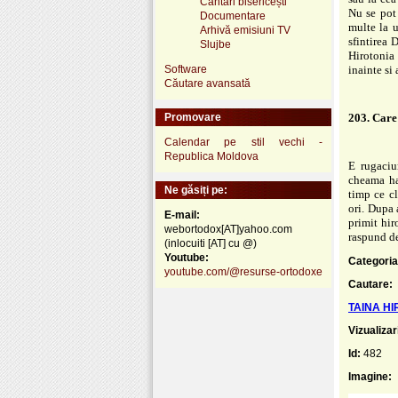
Cântări bisericești
Nu se pot 
Documentare
multe la u
Arhivă emisiuni TV
sfintirea 
Slujbe
Hirotonia 
Software
inainte s
Căutare avansată
Promovare
203. Care
Calendar pe stil vechi -
Republica Moldova
E rugaciu
cheama ha
Ne găsiți pe:
timp ce cl
ori. Dupa 
E-mail:
primit hir
webortodox[AT]yahoo.com
raspund de
(inlocuiti [AT] cu @)
Youtube:
Categoria
youtube.com/@resurse-ortodoxe
Cautare:
TAINA HI
Vizualizar
Id:
482
Imagine: