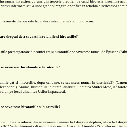
inseamna investirea cu una din treptele preotiei, pe cand hirotesia inseamna aco
ericesti inferioare sau a unor grade si ranguri onorifice in ierarhia bisericeasca admin
hirotoneste diacon este facut deci intai citet si apoi ipodiacon.
are dreptul de a savarsi hirotoniile si hirotesiile?
esiile premergatoare diaconiei cat si hirotoniile se savarsesc numai de Episcop (Arhi
se savarsesc hirotoniile si hirotesiile?
oniile cat si hirotesiile, dupa canoane, se savarsesc numai in biserica537 (Canon
Alexandriei). Anume, hirotoniile inlauntru altarului, inaintea Sfintei Mese, iar hirotes
arului, pe locul dinaintea Usilor imparatesti.
se savarsesc hirotoniile si hirotesiile?
preotului si a arhiereului se savarseste numai la Liturghia deplina, adica la Liturgh
 a Sf. Vasile; hirotonia diaconului se poate face si la Liturghia Darurilor mai inaint