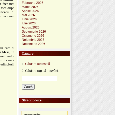
Februarie 2026
ot face mai
Martie 2026
e face dupa
Aprilie 2026
Dumnezeu…”.
Mai 2026
se face mai
Iunie 2026
Iulie 2026
August 2026
Septembrie 2026
Octombrie 2026
Noiembrie 2026
Decembrie 2026
in care el
i Mese, in
Căutare
e mai multe
ntru care a
1.
Căutare avansată
redinciosii
2. Căutare rapidă - cuvânt:
Știri ortodoxe
Recomandări: