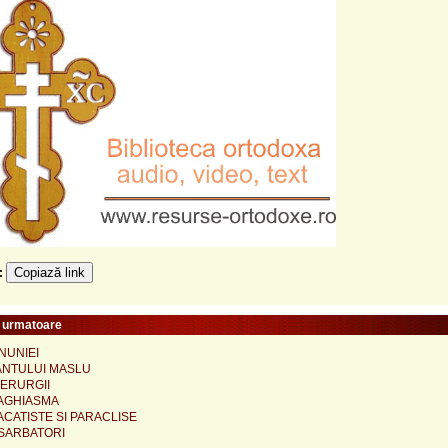
Copiază link
e:
e urmatoare
NUNIEI
ANTULUI MASLU
IERURGII
AGHIASMA
CATISTE SI PARACLISE
SARBATORI