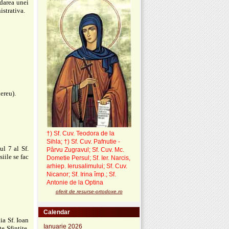
rdarea unei
istrativa.
ereu).
†) Sf. Cuv. Teodora de la
Sihla
;
†) Sf. Cuv. Pafnutie -
ul 7 al Sf.
Pârvu Zugravul
; Sf. Cuv. Mc.
iile se fac
Dometie Persul; Sf. Ier. Narcis,
arhiep. Ierusalimului; Sf. Cuv.
Nicanor; Sf. Irina împ.; Sf.
Antonie de la Optina
oferit de resurse-ortodoxe.ro
Calendar
ia Sf. Ioan
Ianuarie 2026
e Sfintite.