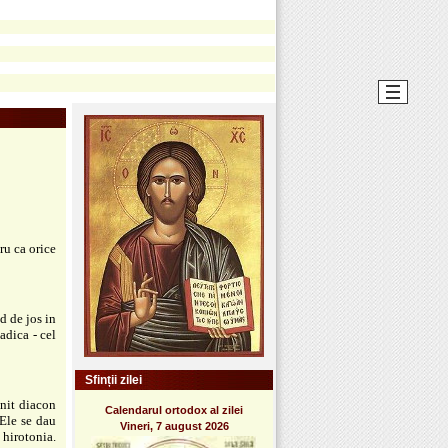
ru ca orice
d de jos in
adica - cel
Sfinții zilei
onit diacon
Calendarul ortodox al zilei
 Ele se dau
Vineri, 7 august 2026
 hirotonia.