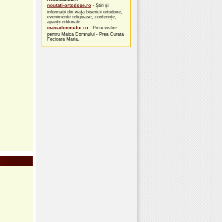
noutati-ortodoxe.ro
- Știri și
informații din viața bisericii ortodoxe,
evenimente religioase, conferințe,
apariții editoriale.
maicadomnului.ro
- Preacinstire
pentru Maica Domnului - Prea Curata
Fecioara Maria.