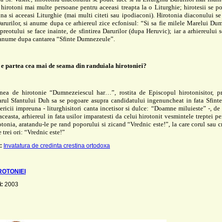
hirotoni mai multe persoane pentru aceeasi treapta la o Liturghie; hirotesii se p
na si aceeasi Liturghie (mai multi citeti sau ipodiaconi). Hirotonia diaconului s
Darurilor, si anume dupa ce arhiereul zice ecfonisul: “Si sa fie milele Marelui 
preotului se face inainte, de sfintirea Darurilor (dupa Heruvic); iar a arhiereului 
i anume dupa cantarea “Sfinte Dumnezeule”.
 e partea cea mai de seama din randuiala hirotoniei?
nea de hirotonie “Dumnezeiescul har…”, rostita de Episcopul hirotonisitor, pr
rul Sfantului Duh sa se pogoare asupra candidatului ingenuncheat in fata Sfinte
ericii impreuna - liturghisitori canta incetisor si dulce: “Doamne miluieste” -, d
aceasta, arhiereul in fata usilor imparatesti da celui hirotonit vesmintele treptei pe
otonia, aratandu-le pe rand poporului si zicand “Vrednic este!”, la care corul sau c
 trei ori: “Vrednic este!”
:
Invatatura de credinta crestina ortodoxa
ROTONIEI
i:
2003