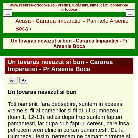
www.resurse-ortodoxe.ro - Predici, rugăciuni, filme, cărți, conferințe
ortodoxe
Acasa
›
Cararea Imparatiei - Parintele Arsenie
Boca
›
Un tovaras nevazut si bun - Cararea Imparatiei - Pr
Arsenie Boca
Un tovaras nevazut si bun - Cararea
Imparatiei - Pr Arsenie Boca
A+
A-
Un tovaras nevazut si bun
Toti oamenii, fara deosebire, suntem in aceeasi
vreme si fii ai oamenilor si fii ai lui Dumnezeu
(Ioan 1, 12-13), adica dupa trup suntem fapturi
pamantesti, iar dupa duh fapturi ceresti, care insa
petrecem vremelnic in corturi pamantesti. De la
Dumnezeu iesim, petrecem pe pamant o vreme si