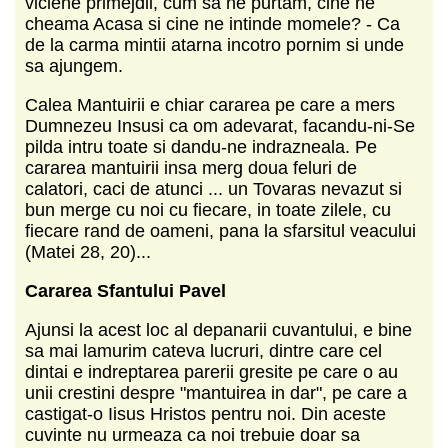
viclene primejdii, cum sa ne purtam, cine ne
cheama Acasa si cine ne intinde momele? - Ca
de la carma mintii atarna incotro pornim si unde
sa ajungem.
Calea Mantuirii e chiar cararea pe care a mers
Dumnezeu Insusi ca om adevarat, facandu-ni-Se
pilda intru toate si dandu-ne indrazneala. Pe
cararea mantuirii insa merg doua feluri de
calatori, caci de atunci ... un Tovaras nevazut si
bun merge cu noi cu fiecare, in toate zilele, cu
fiecare rand de oameni, pana la sfarsitul veacului
(Matei 28, 20)...
Cararea Sfantului Pavel
Ajunsi la acest loc al depanarii cuvantului, e bine
sa mai lamurim cateva lucruri, dintre care cel
dintai e indreptarea parerii gresite pe care o au
unii crestini despre "mantuirea in dar", pe care a
castigat-o Iisus Hristos pentru noi. Din aceste
cuvinte nu urmeaza ca noi trebuie doar sa