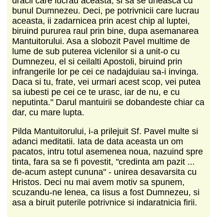
dracii care lucrau aceasta, si sa se uneasca cu
bunul Dumnezeu. Deci, pe potrivnicii care lucrau
aceasta, ii zadarnicea prin acest chip al luptei,
biruind pururea raul prin bine, dupa asemanarea
Mantuitorului. Asa a slobozit Pavel multime de
lume de sub puterea viclenilor si a unit-o cu
Dumnezeu, el si ceilalti Apostoli, biruind prin
infrangerile lor pe cei ce nadajduiau sa-i invinga.
Daca si tu, frate, vei urmari acest scop, vei putea
sa iubesti pe cei ce te urasc, iar de nu, e cu
neputinta." Darul mantuirii se dobandeste chiar ca
dar, cu mare lupta.
Pilda Mantuitorului, i-a prilejuit Sf. Pavel multe si
adanci meditatii. Iata de data aceasta un om
pacatos, intru totul asemenea noua, nazuind spre
tinta, fara sa se fi povestit, "credinta am pazit ...
de-acum astept cununa" - unirea desavarsita cu
Hristos. Deci nu mai avem motiv sa spunem,
scuzandu-ne lenea, ca Iisus a fost Dumnezeu, si
asa a biruit puterile potrivnice si indaratnicia firii.