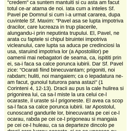
"credem" ca suntem mantuiti si cu asta am facut
totul ce-ar atarna de noi. Iata cum a inteles Sf.
Pavel pe Domnul si cum i-a urmat cararea, dupa
cuvintele Sf. Maxim: "Pavel asa se lupta impotriva
dracilor, care lucreaza in trup placerile,
alungandu-i prin neputinta trupului. El, Pavel, ne
arata cu faptele si chipul biruintei impotriva
vicleanului, care lupta sa aduca pe credinciosi la
usa, staruind impotriva lor (a Apostolilor) pe
oamenii mai nebagatori de seama, ca, ispititi prin
ei, sa-i faca sa calce porunca iubirii. Dar Sf. Pavel
zice: "Ocarati fiind binecuvantam; prigoniti, noi
rabdam; huliti, noi mangaiem; ca o lepadatura ne-
am facut, gunoiul tuturora pana astazi" (1
Corinteni 4, 12-13). Dracii au pus la cale hulirea si
prigonirea lui, ca sa-l miste la ura celui ce-l
ocaraste, il uraste si-l prigoneste. El avea ca scop
sa-l faca sa calce porunca iubirii. Iar Apostolul,
cunoscand gandurile lor, binecuvanta pe cei ce-l
ocarau, rabda pe cei ce-l prigoneau si mangaia
pe cei ce-l huleau, ca sa departeze dincolo pe