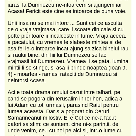
iarasi la Dumnezeu ne-ntoarcem si ajungem iar
Acasa! Fericit este cine se intoarce de buna voie.
Unii insa nu se mai intorc ... Sunt cei ce asculta
de o vraja vrajmasa, care ii scoate din cale si cu
pofte pieritoare ii incalceste in lume. Vraja aceea,
a pacatului, cu vremea le slabeste mintea si de
asa fel le-o intoarce incat ajung sa zica binelui rau
si raului bine, din fiii lui Dumnezeu se fac
vrajmasii lui Dumnezeu. Vremea li se gata, lumina
mintii li se stinge, si asa ii prinde noaptea (Ioan 9,
4) - moartea - ramasi rataciti de Dumnezeu si
neintorsi Acasa.
Aci e toata drama omului cazut intre talhari, pe
cand se pogora din Ierusalim in Ierihon, adica a
lui Adam cu toti urmasii, parasind Raiul pentru
lumea aceasta. Dar s-a pogorat din Ceruri
Samarineanul milostiv. El e Cel ce ne-a facut
datori sa stim: ce suntem, cine ni-s parintii, de
unde venim, ce-i cu noi pe aici si, intr-o lume cu