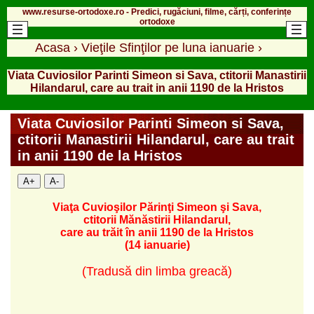
www.resurse-ortodoxe.ro - Predici, rugăciuni, filme, cărți, conferințe
ortodoxe
Acasa
›
Vieţile Sfinţilor pe luna ianuarie
›
Viata Cuviosilor Parinti Simeon si Sava, ctitorii Manastirii
Hilandarul, care au trait in anii 1190 de la Hristos
Viata Cuviosilor Parinti Simeon si Sava,
ctitorii Manastirii Hilandarul, care au trait
in anii 1190 de la Hristos
A+
A-
Viaţa Cuvioşilor Părinţi Simeon şi Sava,
ctitorii Mănăstirii Hilandarul,
care au trăit în anii 1190 de la Hristos
(14 ianuarie)
(Tradusă din limba greacă)