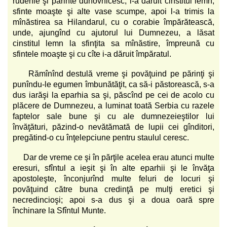
rudenie şi părinte duhovnicesc, i-a dăruit cinstitul lemn,
sfinte moaşte şi alte vase scumpe, apoi l-a trimis la
mînăstirea sa Hilandarul, cu o corabie împărătească,
unde, ajungînd cu ajutorul lui Dumnezeu, a lăsat
cinstitul lemn la sfinţita sa mînăstire, împreună cu
sfintele moaşte şi cu cîte i-a dăruit împăratul.
Rămînînd destulă vreme şi povăţuind pe părinţi şi
punîndu-le egumen îmbunătăţit, ca să-i păstorească, s-a
dus iarăşi la eparhia sa şi, păscînd pe cei de acolo cu
plăcere de Dumnezeu, a luminat toată Serbia cu razele
faptelor sale bune şi cu ale dumnezeieştilor lui
învăţături, păzind-o nevătămată de lupii cei gînditori,
pregătind-o cu înţelepciune pentru staulul ceresc.
Dar de vreme ce şi în părţile acelea erau atunci multe
eresuri, sfîntul a ieşit şi în alte eparhii şi le învăţa
apostoleşte, înconjurînd multe feluri de locuri şi
povăţuind către buna credinţă pe mulţi eretici şi
necredincioşi; apoi s-a dus şi a doua oară spre
închinare la Sfîntul Munte.