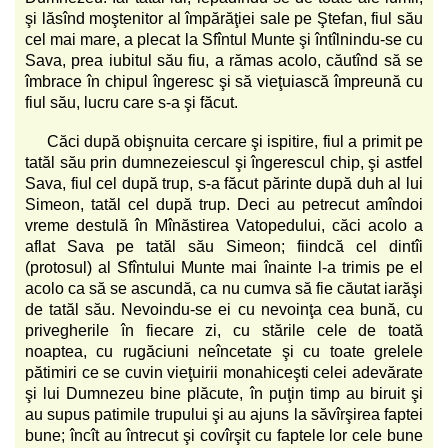
şi lăsînd moştenitor al împărăţiei sale pe Ştefan, fiul său
cel mai mare, a plecat la Sfîntul Munte şi întîlnindu-se cu
Sava, prea iubitul său fiu, a rămas acolo, căutînd să se
îmbrace în chipul îngeresc şi să vieţuiască împreună cu
fiul său, lucru care s-a şi făcut.
Căci după obişnuita cercare şi ispitire, fiul a primit pe
tatăl său prin dumnezeiescul şi îngerescul chip, şi astfel
Sava, fiul cel după trup, s-a făcut părinte după duh al lui
Simeon, tatăl cel după trup. Deci au petrecut amîndoi
vreme destulă în Mînăstirea Vatopedului, căci acolo a
aflat Sava pe tatăl său Simeon; fiindcă cel dintîi
(protosul) al Sfîntului Munte mai înainte l-a trimis pe el
acolo ca să se ascundă, ca nu cumva să fie căutat iarăşi
de tatăl său. Nevoindu-se ei cu nevoinţa cea bună, cu
privegherile în fiecare zi, cu stările cele de toată
noaptea, cu rugăciuni neîncetate şi cu toate grelele
pătimiri ce se cuvin vieţuirii monahiceşti celei adevărate
şi lui Dumnezeu bine plăcute, în puţin timp au biruit şi
au supus patimile trupului şi au ajuns la săvîrşirea faptei
bune; încît au întrecut şi covîrşit cu faptele lor cele bune