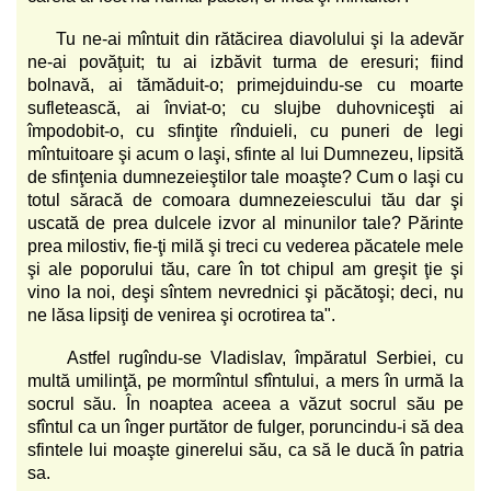
Tu ne-ai mîntuit din rătăcirea diavolului şi la adevăr
ne-ai povăţuit; tu ai izbăvit turma de eresuri; fiind
bolnavă, ai tămăduit-o; primejduindu-se cu moarte
sufletească, ai înviat-o; cu slujbe duhovniceşti ai
împodobit-o, cu sfinţite rînduieli, cu puneri de legi
mîntuitoare şi acum o laşi, sfinte al lui Dumnezeu, lipsită
de sfinţenia dumnezeieştilor tale moaşte? Cum o laşi cu
totul săracă de comoara dumnezeiescului tău dar şi
uscată de prea dulcele izvor al minunilor tale? Părinte
prea milostiv, fie-ţi milă şi treci cu vederea păcatele mele
şi ale poporului tău, care în tot chipul am greşit ţie şi
vino la noi, deşi sîntem nevrednici şi păcătoşi; deci, nu
ne lăsa lipsiţi de venirea şi ocrotirea ta".
Astfel rugîndu-se Vladislav, împăratul Serbiei, cu
multă umilinţă, pe mormîntul sfîntului, a mers în urmă la
socrul său. În noaptea aceea a văzut socrul său pe
sfîntul ca un înger purtător de fulger, poruncindu-i să dea
sfintele lui moaşte ginerelui său, ca să le ducă în patria
sa.