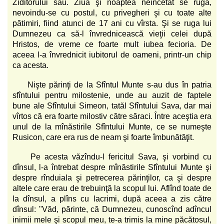
Ziditorului său. Ziua şi noaptea neîncetat se ruga,
nevoindu-se cu postul, cu privegheri şi cu toate alte
pătimiri, fiind atunci de 17 ani cu vîrsta. Şi se ruga lui
Dumnezeu ca să-l învrednicească vieţii celei după
Hristos, de vreme ce foarte mult iubea fecioria. De
aceea l-a învrednicit iubitorul de oameni, printr-un chip
ca acesta.
Nişte părinţi de la Sfîntul Munte s-au dus în patria
sfîntului pentru milostenie, unde au auzit de faptele
bune ale Sfîntului Simeon, tatăl Sfîntului Sava, dar mai
vîrtos că era foarte milostiv către săraci. Între aceştia era
unul de la mînăstirile Sfîntului Munte, ce se numeşte
Rusicon, care era rus de neam şi foarte îmbunătăţit.
Pe acesta văzîndu-l fericitul Sava, şi vorbind cu
dînsul, l-a întrebat despre mînăstirile Sfîntului Munte şi
despre rînduiala şi petrecerea părinţilor, ca şi despre
altele care erau de trebuinţă la scopul lui. Aflînd toate de
la dînsul, a plîns cu lacrimi, după aceea a zis către
dînsul: "Văd, părinte, că Dumnezeu, cunoscînd adîncul
inimii mele şi scopul meu, te-a trimis la mine păcătosul,