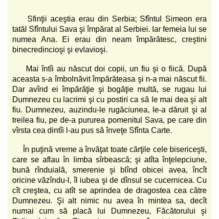
Sfinţii aceştia erau din Serbia; Sfîntul Simeon era
tatăl Sfîntului Sava şi împărat al Serbiei. Iar femeia lui se
numea Ana. Ei erau din neam împărătesc, creştini
binecredincioşi şi evlavioşi.
Mai întîi au născut doi copii, un fiu şi o fiică. După
aceasta s-a îmbolnăvit împărăteasa şi n-a mai născut fii.
Dar avînd ei împărăţie şi bogăţie multă, se rugau lui
Dumnezeu cu lacrimi şi cu postiri ca să le mai dea şi alt
fiu. Dumnezeu, auzindu-le rugăciunea, le-a dăruit şi al
treilea fiu, pe de-a pururea pomenitul Sava, pe care din
vîrsta cea dintîi l-au pus să înveţe Sfînta Carte.
În puţină vreme a învăţat toate cărţile cele bisericeşti,
care se aflau în limba sîrbească; şi atîta înţelepciune,
bună rînduială, smerenie şi blînd obicei avea, încît
oricine văzîndu-l, îl iubea şi de dînsul se cucernicea. Cu
cît creştea, cu atît se aprindea de dragostea cea către
Dumnezeu. Şi alt nimic nu avea în mintea sa, decît
numai cum să placă lui Dumnezeu, Făcătorului şi