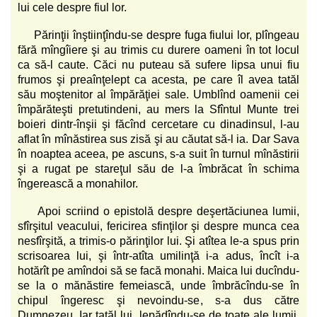
lui cele despre fiul lor.
Părinţii înştiinţîndu-se despre fuga fiului lor, plîngeau
fără mîngîiere şi au trimis cu durere oameni în tot locul
ca să-l caute. Căci nu puteau să sufere lipsa unui fiu
frumos şi preaînţelept ca acesta, pe care îl avea tatăl
său moştenitor al împărăţiei sale. Umblînd oamenii cei
împărăteşti pretutindeni, au mers la Sfîntul Munte trei
boieri dintr-înşii şi făcînd cercetare cu dinadinsul, l-au
aflat în mînăstirea sus zisă şi au căutat să-l ia. Dar Sava
în noaptea aceea, pe ascuns, s-a suit în turnul mînăstirii
şi a rugat pe stareţul său de l-a îmbrăcat în schima
îngerească a monahilor.
Apoi scriind o epistolă despre deşertăciunea lumii,
sfîrşitul veacului, fericirea sfinţilor şi despre munca cea
nesfîrşită, a trimis-o părinţilor lui. Şi atîtea le-a spus prin
scrisoarea lui, şi într-atîta umilinţă i-a adus, încît i-a
hotărît pe amîndoi să se facă monahi. Maica lui ducîndu-
se la o mănăstire femeiască, unde îmbrăcîndu-se în
chipul îngeresc şi nevoindu-se, s-a dus către
Dumnezeu. Iar tatăl lui, lepădîndu-se de toate ale lumii,