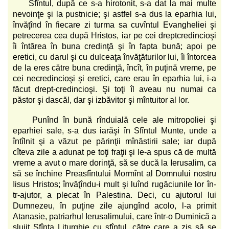
Sfîntul, după ce s-a hirotonit, s-a dat la mai multe
nevoinţe şi la pustnicie; şi astfel s-a dus la eparhia lui,
învăţînd în fiecare zi turma sa cuvîntul Evangheliei şi
petrecerea cea după Hristos, iar pe cei dreptcredincioşi
îi întărea în buna credinţă şi în fapta bună; apoi pe
eretici, cu darul şi cu dulceaţa învăţăturilor lui, îi întorcea
de la eres către buna credinţă, încît, în puţină vreme, pe
cei necredincioşi şi eretici, care erau în eparhia lui, i-a
făcut drept-credincioşi. Şi toţi îl aveau nu numai ca
păstor şi dascăl, dar şi izbăvitor şi mîntuitor al lor.
Punînd în bună rînduială cele ale mitropoliei şi
eparhiei sale, s-a dus iarăşi în Sfîntul Munte, unde a
întîlnit şi a văzut pe părinţii mînăstirii sale; iar după
cîteva zile a adunat pe toţi fraţii şi le-a spus că de multă
vreme a avut o mare dorinţă, să se ducă la Ierusalim, ca
să se închine Preasfîntului Mormînt al Domnului nostru
Iisus Hristos; învăţîndu-i mult şi luînd rugăciunile lor în-
tr-ajutor, a plecat în Palestina. Deci, cu ajutorul lui
Dumnezeu, în puţine zile ajungînd acolo, l-a primit
Atanasie, patriarhul Ierusalimului, care într-o Duminică a
slujit Sfînta Liturghie cu sfîntul, către care a zis să se