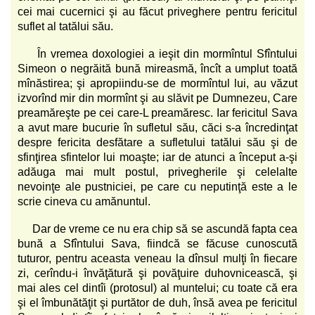
cei mai cucernici şi au făcut priveghere pentru fericitul
suflet al tatălui său.
În vremea doxologiei a ieşit din mormîntul Sfîntului
Simeon o negrăită bună mireasmă, încît a umplut toată
mînăstirea; şi apropiindu-se de mormîntul lui, au văzut
izvorînd mir din mormînt şi au slăvit pe Dumnezeu, Care
preamăreşte pe cei care-L preamăresc. Iar fericitul Sava
a avut mare bucurie în sufletul său, căci s-a încredinţat
despre fericita desfătare a sufletului tatălui său şi de
sfinţirea sfintelor lui moaşte; iar de atunci a început a-şi
adăuga mai mult postul, privegherile şi celelalte
nevoinţe ale pustniciei, pe care cu neputinţă este a le
scrie cineva cu amănuntul.
Dar de vreme ce nu era chip să se ascundă fapta cea
bună a Sfîntului Sava, fiindcă se făcuse cunoscută
tuturor, pentru aceasta veneau la dînsul mulţi în fiecare
zi, cerîndu-i învăţătură şi povăţuire duhovnicească, şi
mai ales cel dintîi (protosul) al muntelui; cu toate că era
şi el îmbunătăţit şi purtător de duh, însă avea pe fericitul