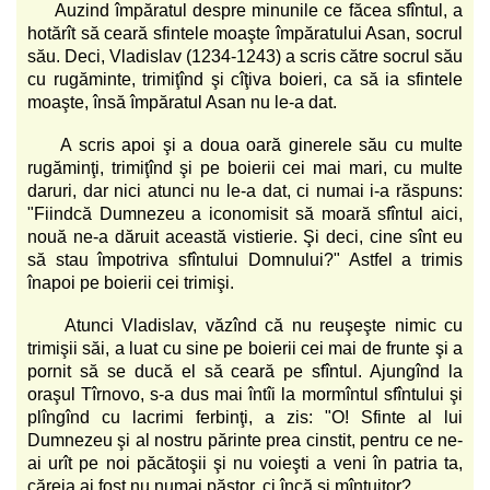
Auzind împăratul despre minunile ce făcea sfîntul, a
hotărît să ceară sfintele moaşte împăratului Asan, socrul
său. Deci, Vladislav (1234-1243) a scris către socrul său
cu rugăminte, trimiţînd şi cîţiva boieri, ca să ia sfintele
moaşte, însă împăratul Asan nu le-a dat.
A scris apoi şi a doua oară ginerele său cu multe
rugăminţi, trimiţînd şi pe boierii cei mai mari, cu multe
daruri, dar nici atunci nu le-a dat, ci numai i-a răspuns:
"Fiindcă Dumnezeu a iconomisit să moară sfîntul aici,
nouă ne-a dăruit această vistierie. Şi deci, cine sînt eu
să stau împotriva sfîntului Domnului?" Astfel a trimis
înapoi pe boierii cei trimişi.
Atunci Vladislav, văzînd că nu reuşeşte nimic cu
trimişii săi, a luat cu sine pe boierii cei mai de frunte şi a
pornit să se ducă el să ceară pe sfîntul. Ajungînd la
oraşul Tîrnovo, s-a dus mai întîi la mormîntul sfîntului şi
plîngînd cu lacrimi ferbinţi, a zis: "O! Sfinte al lui
Dumnezeu şi al nostru părinte prea cinstit, pentru ce ne-
ai urît pe noi păcătoşii şi nu voieşti a veni în patria ta,
căreia ai fost nu numai păstor, ci încă şi mîntuitor?