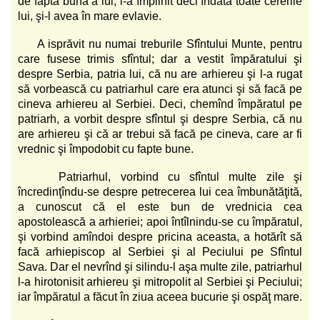
de fapta bună a lui, i-a împlinit deci îndată toate cererile
lui, şi-l avea în mare evlavie.
A isprăvit nu numai treburile Sfîntului Munte, pentru
care fusese trimis sfîntul; dar a vestit împăratului şi
despre Serbia, patria lui, că nu are arhiereu şi l-a rugat
să vorbească cu patriarhul care era atunci şi să facă pe
cineva arhiereu al Serbiei. Deci, chemînd împăratul pe
patriarh, a vorbit despre sfîntul şi despre Serbia, că nu
are arhiereu şi că ar trebui să facă pe cineva, care ar fi
vrednic şi împodobit cu fapte bune.
Patriarhul, vorbind cu sfîntul multe zile şi
încredinţîndu-se despre petrecerea lui cea îmbunătăţită,
a cunoscut că el este bun de vrednicia cea
apostolească a arhieriei; apoi întîlnindu-se cu împăratul,
şi vorbind amîndoi despre pricina aceasta, a hotărît să
facă arhiepiscop al Serbiei şi al Peciului pe Sfîntul
Sava. Dar el nevrînd şi silindu-l aşa multe zile, patriarhul
l-a hirotonisit arhiereu şi mitropolit al Serbiei şi Peciului;
iar împăratul a făcut în ziua aceea bucurie şi ospăţ mare.