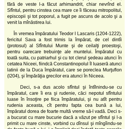
fără de veste l-a făcut arhimandrit, chiar nevrînd el.
Sfîntul, pentru cinstea cea mare ce îi făceau mitropolitul,
episcopii şi tot poporul, a fugit pe ascuns de acolo şi a
venit la mînăstirea lui.
În vremea împăratului Teodor I Lascaris (1204-1222),
fericitul Sava a fost trimis la împărat, de cel dintîi
(protosul) al Sfîntului Munte şi de ceilalţi proestoşi,
pentru oarecare trebuinţe ale muntelui. Împăratul cu
toată suita, cu patriarhul şi cu tot clerul şedeau atunci în
cetatea Niceei, fiindcă Constantinopolul îl luaseră atunci
latinii de la Duca împăratul, care se poreclea Murţuflon
(l204), şi împărăţia grecilor era atunci în Niceea.
Deci, s-a dus acolo sfîntul şi întîlnindu-se cu
împăratul, care îi era şi rudenie, căci nepotul sfîntului
luase în însoţire pe fiica împăratului, şi nu atît pentru
rudenia aceasta, cît pentru fapta cea bună a lui,
împăratul dorea de foarte multă vreme să-l vadă. Deci s-
a bucurat cu mare bucurie dacă a văzut pe sfîntul şi l-a
primit cu mare cinste, vorbind cu dînsul şi mîngîindu-se