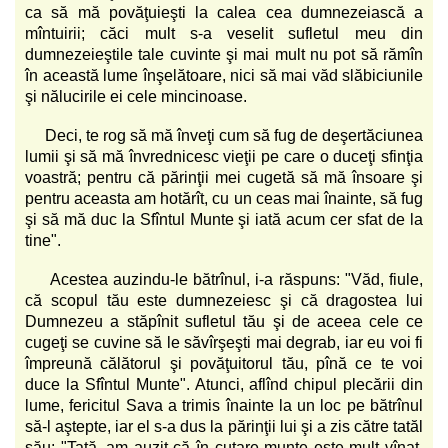
ca să mă povăţuieşti la calea cea dumnezeiască a
mîntuirii; căci mult s-a veselit sufletul meu din
dumnezeieştile tale cuvinte şi mai mult nu pot să rămîn
în această lume înşelătoare, nici să mai văd slăbiciunile
şi nălucirile ei cele mincinoase.
Deci, te rog să mă înveţi cum să fug de deşertăciunea
lumii şi să mă învrednicesc vieţii pe care o duceţi sfinţia
voastră; pentru că părinţii mei cugetă să mă însoare şi
pentru aceasta am hotărît, cu un ceas mai înainte, să fug
şi să mă duc la Sfîntul Munte şi iată acum cer sfat de la
tine".
Acestea auzindu-le bătrînul, i-a răspuns: "Văd, fiule,
că scopul tău este dumnezeiesc şi că dragostea lui
Dumnezeu a stăpînit sufletul tău şi de aceea cele ce
cugeţi se cuvine să le săvîrşeşti mai degrab, iar eu voi fi
împreună călătorul şi povăţuitorul tău, pînă ce te voi
duce la Sfîntul Munte". Atunci, aflînd chipul plecării din
lume, fericitul Sava a trimis înainte la un loc pe bătrînul
să-l aştepte, iar el s-a dus la părinţii lui şi a zis către tatăl
său: "Tată, am auzit că în cutare munte este mult vînat,