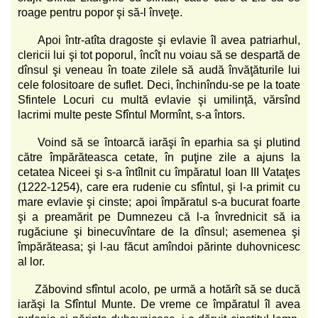
roage pentru popor şi să-l înveţe.
Apoi într-atîta dragoste şi evlavie îl avea patriarhul,
clericii lui şi tot poporul, încît nu voiau să se despartă de
dînsul şi veneau în toate zilele să audă învăţăturile lui
cele folositoare de suflet. Deci, închinîndu-se pe la toate
Sfintele Locuri cu multă evlavie şi umilinţă, vărsînd
lacrimi multe peste Sfîntul Mormînt, s-a întors.
Voind să se întoarcă iarăşi în eparhia sa şi plutind
către împărăteasca cetate, în puţine zile a ajuns la
cetatea Niceei şi s-a întîlnit cu împăratul Ioan III Vataţes
(1222-1254), care era rudenie cu sfîntul, şi l-a primit cu
mare evlavie şi cinste; apoi împăratul s-a bucurat foarte
şi a preamărit pe Dumnezeu că l-a învrednicit să ia
rugăciune şi binecuvîntare de la dînsul; asemenea şi
împărăteasa; şi l-au făcut amîndoi părinte duhovnicesc
al lor.
Zăbovind sfîntul acolo, pe urmă a hotărît să se ducă
iarăşi la Sfîntul Munte. De vreme ce împăratul îl avea