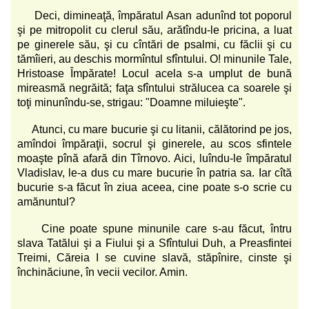
Deci, dimineaţă, împăratul Asan adunînd tot poporul
şi pe mitropolit cu clerul său, arătîndu-le pricina, a luat
pe ginerele său, şi cu cîntări de psalmi, cu făclii şi cu
tămîieri, au deschis mormîntul sfîntului. O! minunile Tale,
Hristoase Împărate! Locul acela s-a umplut de bună
mireasmă negrăită; faţa sfîntului strălucea ca soarele şi
toţi minunîndu-se, strigau: "Doamne miluieşte".
Atunci, cu mare bucurie şi cu litanii, călătorind pe jos,
amîndoi împăraţii, socrul şi ginerele, au scos sfintele
moaşte pînă afară din Tîrnovo. Aici, luîndu-le împăratul
Vladislav, le-a dus cu mare bucurie în patria sa. Iar cîtă
bucurie s-a făcut în ziua aceea, cine poate s-o scrie cu
amănuntul?
Cine poate spune minunile care s-au făcut, întru
slava Tatălui şi a Fiului şi a Sfîntului Duh, a Preasfintei
Treimi, Căreia I se cuvine slavă, stăpînire, cinste şi
închinăciune, în vecii vecilor. Amin.