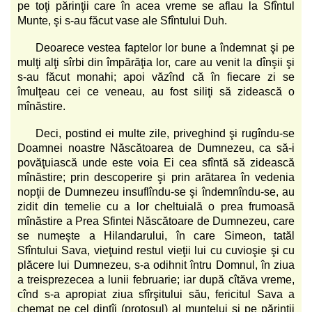
pe toţi părinţii care în acea vreme se aflau la Sfîntul
Munte, şi s-au făcut vase ale Sfîntului Duh.
Deoarece vestea faptelor lor bune a îndemnat şi pe
mulţi alţi sîrbi din împărăţia lor, care au venit la dînşii şi
s-au făcut monahi; apoi văzînd că în fiecare zi se
îmulţeau cei ce veneau, au fost siliţi să zidească o
mînăstire.
Deci, postind ei multe zile, priveghind şi rugîndu-se
Doamnei noastre Născătoarea de Dumnezeu, ca să-i
povăţuiască unde este voia Ei cea sfîntă să zidească
mînăstire; prin descoperire şi prin arătarea în vedenia
nopţii de Dumnezeu insuflîndu-se şi îndemnîndu-se, au
zidit din temelie cu a lor cheltuială o prea frumoasă
mînăstire a Prea Sfintei Născătoare de Dumnezeu, care
se numeşte a Hilandarului, în care Simeon, tatăl
Sfîntului Sava, vieţuind restul vieţii lui cu cuvioşie şi cu
plăcere lui Dumnezeu, s-a odihnit întru Domnul, în ziua
a treisprezecea a lunii februarie; iar după cîtăva vreme,
cînd s-a apropiat ziua sfîrşitului său, fericitul Sava a
chemat pe cel dintîi (protosul) al muntelui şi pe părinţii