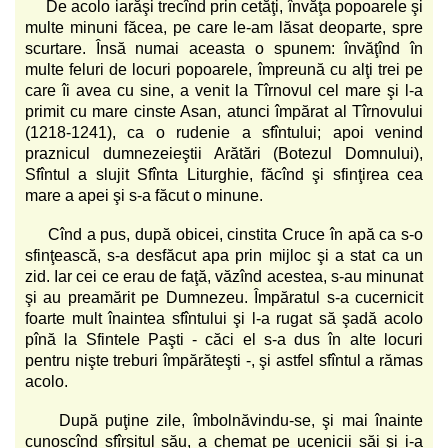
De acolo iarăşi trecînd prin cetăţi, învăţa popoarele şi
multe minuni făcea, pe care le-am lăsat deoparte, spre
scurtare. Însă numai aceasta o spunem: învăţînd în
multe feluri de locuri popoarele, împreună cu alţi trei pe
care îi avea cu sine, a venit la Tîrnovul cel mare şi l-a
primit cu mare cinste Asan, atunci împărat al Tîrnovului
(1218-1241), ca o rudenie a sfîntului; apoi venind
praznicul dumnezeieştii Arătări (Botezul Domnului),
Sfîntul a slujit Sfînta Liturghie, făcînd şi sfinţirea cea
mare a apei şi s-a făcut o minune.
Cînd a pus, după obicei, cinstita Cruce în apă ca s-o
sfinţească, s-a desfăcut apa prin mijloc şi a stat ca un
zid. Iar cei ce erau de faţă, văzînd acestea, s-au minunat
şi au preamărit pe Dumnezeu. Împăratul s-a cucernicit
foarte mult înaintea sfîntului şi l-a rugat să şadă acolo
pînă la Sfintele Paşti - căci el s-a dus în alte locuri
pentru nişte treburi împărăteşti -, şi astfel sfîntul a rămas
acolo.
După puţine zile, îmbolnăvindu-se, şi mai înainte
cunoscînd sfîrşitul său, a chemat pe ucenicii săi şi i-a