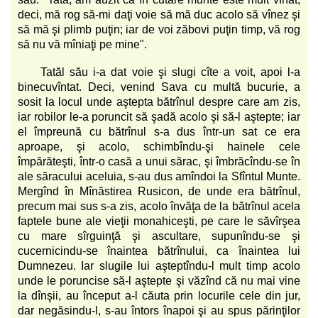
deci, mă rog să-mi daţi voie să mă duc acolo să vînez şi
să mă şi plimb puţin; iar de voi zăbovi puţin timp, vă rog
să nu vă mîniaţi pe mine".
Tatăl său i-a dat voie şi slugi cîte a voit, apoi l-a
binecuvîntat. Deci, venind Sava cu multă bucurie, a
sosit la locul unde aştepta bătrînul despre care am zis,
iar robilor le-a poruncit să şadă acolo şi să-l aştepte; iar
el împreună cu bătrînul s-a dus într-un sat ce era
aproape, şi acolo, schimbîndu-şi hainele cele
împărăteşti, într-o casă a unui sărac, şi îmbrăcîndu-se în
ale săracului aceluia, s-au dus amîndoi la Sfîntul Munte.
Mergînd în Mînăstirea Rusicon, de unde era bătrînul,
precum mai sus s-a zis, acolo învăţa de la bătrînul acela
faptele bune ale vieţii monahiceşti, pe care le săvîrşea
cu mare sîrguinţă şi ascultare, supunîndu-se şi
cucernicindu-se înaintea bătrînului, ca înaintea lui
Dumnezeu. Iar slugile lui aşteptîndu-l mult timp acolo
unde le poruncise să-l aştepte şi văzînd că nu mai vine
la dînşii, au început a-l căuta prin locurile cele din jur,
dar negăsindu-l, s-au întors înapoi şi au spus părinţilor