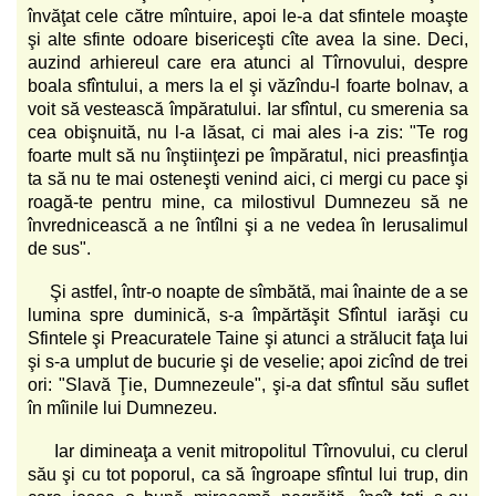
învăţat cele către mîntuire, apoi le-a dat sfintele moaşte
şi alte sfinte odoare bisericeşti cîte avea la sine. Deci,
auzind arhiereul care era atunci al Tîrnovului, despre
boala sfîntului, a mers la el şi văzîndu-l foarte bolnav, a
voit să vestească împăratului. Iar sfîntul, cu smerenia sa
cea obişnuită, nu l-a lăsat, ci mai ales i-a zis: "Te rog
foarte mult să nu înştiinţezi pe împăratul, nici preasfinţia
ta să nu te mai osteneşti venind aici, ci mergi cu pace şi
roagă-te pentru mine, ca milostivul Dumnezeu să ne
învrednicească a ne întîlni şi a ne vedea în Ierusalimul
de sus".
Şi astfel, într-o noapte de sîmbătă, mai înainte de a se
lumina spre duminică, s-a împărtăşit Sfîntul iarăşi cu
Sfintele şi Preacuratele Taine şi atunci a strălucit faţa lui
şi s-a umplut de bucurie şi de veselie; apoi zicînd de trei
ori: "Slavă Ţie, Dumnezeule", şi-a dat sfîntul său suflet
în mîinile lui Dumnezeu.
Iar dimineaţa a venit mitropolitul Tîrnovului, cu clerul
său şi cu tot poporul, ca să îngroape sfîntul lui trup, din