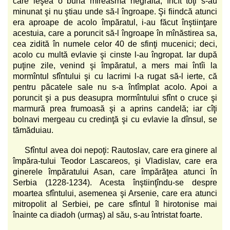
care ieşea o bună mireasmă negrăită, încît toţi s-au
minunat şi nu ştiau unde să-l îngroape. Şi fiindcă atunci
era aproape de acolo împăratul, i-au făcut înştiinţare
acestuia, care a poruncit să-l îngroape în mînăstirea sa,
cea zidită în numele celor 40 de sfinţi mucenici; deci,
acolo cu multă evlavie şi cinste l-au îngropat. Iar după
puţine zile, venind şi împăratul, a mers mai întîi la
mormîntul sfîntului şi cu lacrimi l-a rugat să-l ierte, că
pentru păcatele sale nu s-a întîmplat acolo. Apoi a
poruncit şi a pus deasupra mormîntului sfînt o cruce şi
marmură prea frumoasă şi a aprins candelă; iar cîţi
bolnavi mergeau cu credinţă şi cu evlavie la dînsul, se
tămăduiau.
Sfîntul avea doi nepoţi: Rautoslav, care era ginere al
împăra-tului Teodor Lascareos, şi Vladislav, care era
ginerele împăratului Asan, care împărăţea atunci în
Serbia (1228-1234). Acesta înştiinţîndu-se despre
moartea sfîntului, asemenea şi Arsenie, care era atunci
mitropolit al Serbiei, pe care sfîntul îl hirotonise mai
înainte ca diadoh (urmaş) al său, s-au întristat foarte.