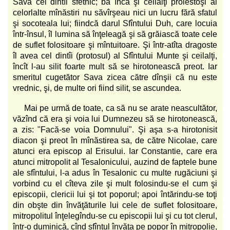
Sava cel dintîi sfetnic; ba încă şi ceilalţi proiestoşi ai
celorlalte mînăstiri nu săvîrşeau nici un lucru fără sfatul
şi socoteala lui; fiindcă darul Sfîntului Duh, care locuia
într-însul, îl lumina să înţeleagă şi să grăiască toate cele
de suflet folositoare şi mîntuitoare. Şi într-atîta dragoste
îl avea cel dintîi (protosul) al Sfîntului Munte şi ceilalţi,
încît l-au silit foarte mult să se hirotonească preot. Iar
smeritul cugetător Sava zicea către dînşii că nu este
vrednic, şi, de multe ori fiind silit, se ascundea.
Mai pe urmă de toate, ca să nu se arate neascultător,
văzînd că era şi voia lui Dumnezeu să se hirotonească,
a zis: "Facă-se voia Domnului". Şi aşa s-a hirotonisit
diacon şi preot în mînăstirea sa, de către Nicolae, care
atunci era episcop al Erisului. Iar Constantie, care era
atunci mitropolit al Tesalonicului, auzind de faptele bune
ale sfîntului, l-a adus în Tesalonic cu multe rugăciuni şi
vorbind cu el cîteva zile şi mult folosindu-se el cum şi
episcopii, clericii lui şi tot poporul; apoi întărindu-se toţi
din obşte din învăţăturile lui cele de suflet folositoare,
mitropolitul înţelegîndu-se cu episcopii lui şi cu tot clerul,
într-o duminică, cînd sfîntul învăţa pe popor în mitropolie,