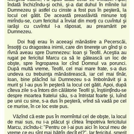
îndată închizîndu-şi ochii, şi-a dat duhul în mîinile lui
Dumnezeu şi astfel cu cinste a fost pus în peşteră, la
locul cel gătit. De această preaslăvită minune toţi
mirîndu-se, cum fericitul a înviat din morţi cu cuvîntul şi
iarăşi cu cuvîntul l-a răposat, au preamărit pe
Dumnezeu.
Doi fraţi erau în aceeaşi mănăstire a Pecerscăi,
însoţiţi cu dragostea inimii, care din tinereţe un gînd şi o
rîvnă aveau spre Dumnezeu: Ioan şi Teofil. Aceştia au
rugat pe fericitul Marcu ca să le gătească un loc de
obşte, spre îngroparea lor cînd Domnul va porunci.
După multă vreme, Teofil, cel mai mare frate, s-a dus
undeva cu trebuinţa mănăstirească, iar cel mai tînăr,
Ioan, bine plăcînd lui Dumnezeu s-a îmbolnăvit şi a
murit şi l-au pus în peşteră la locul cel gătit. Apoi, după
cîteva zile s-a întors din călătorie Teofil şi, înştiinţîndu-se
despre moartea fratelui său, s-a întristat foarte şi, luînd
pe unii cu sine, s-a dus în peşteră, vrînd să vadă pe cel
ce murise, în ce loc este pus.
Văzînd că este pus în mormîntul cel de obşte, la locul
de mai sus, nu i-a plăcut şi cîrtea împotriva fericitului
Marcu, zicîndu-i: "Pentru ce l-ai pus aici în locul meu de
vreme ce eu sînt mai bătrîn decît el?". Iar fericitul, smerit