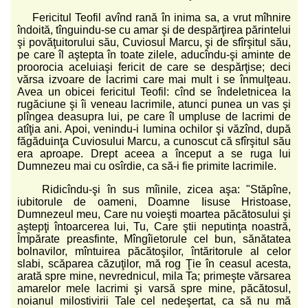
Fericitul Teofil avînd rană în inima sa, a vrut mîhnire
îndoită, tînguindu-se cu amar şi de despărţirea părintelui
şi povăţuitorului său, Cuviosul Marcu, şi de sfîrşitul său,
pe care îl aştepta în toate zilele, aducîndu-şi aminte de
proorocia aceluiaşi fericit de care se despărţise; deci
vărsa izvoare de lacrimi care mai mult i se înmulţeau.
Avea un obicei fericitul Teofil: cînd se îndeletnicea la
rugăciune şi îi veneau lacrimile, atunci punea un vas şi
plîngea deasupra lui, pe care îl umpluse de lacrimi de
atîţia ani. Apoi, venindu-i lumina ochilor şi văzînd, după
făgăduinţa Cuviosului Marcu, a cunoscut că sfîrşitul său
era aproape. Drept aceea a început a se ruga lui
Dumnezeu mai cu osîrdie, ca să-i fie primite lacrimile.
Ridicîndu-şi în sus mîinile, zicea aşa: "Stăpîne,
iubitorule de oameni, Doamne Iisuse Hristoase,
Dumnezeul meu, Care nu voieşti moartea păcătosului şi
aştepţi întoarcerea lui, Tu, Care ştii neputinţa noastră,
Împărate preasfinte, Mîngîietorule cel bun, sănătatea
bolnavilor, mîntuirea păcătoşilor, întăritorule al celor
slabi, scăparea căzuţilor, mă rog Ţie în ceasul acesta,
arată spre mine, nevrednicul, mila Ta; primeşte vărsarea
amarelor mele lacrimi şi varsă spre mine, păcătosul,
noianul milostivirii Tale cel nedeşertat, ca să nu mă