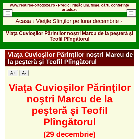
www.resurse-ortodoxe.ro - Predici, rugăciuni, filme, cărți, conferințe
ortodoxe
Acasa
›
Vieţile Sfinţilor pe luna decembrie
›
Viaţa Cuvioşilor Părinţilor noştri Marcu de la peşteră şi
Teofil Plîngătorul
Viaţa Cuvioşilor Părinţilor noştri Marcu de
la peşteră şi Teofil Plîngătorul
A+
A-
Viaţa Cuvioşilor Părinţilor
noştri Marcu de la
peşteră şi Teofil
Plîngătorul
(29 decembrie)