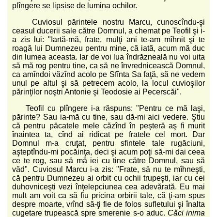
plîngere se lipsise de lumina ochilor.
Cuviosul părintele nostru Marcu, cunoscîndu-şi
ceasul ducerii sale către Domnul, a chemat pe Teofil şi i-
a zis lui: "Iartă-mă, frate, mulţi ani te-am mîhnit şi te
roagă lui Dumnezeu pentru mine, că iată, acum mă duc
din lumea aceasta. Iar de voi lua îndrăzneală nu voi uita
să mă rog pentru tine, ca să ne învrednicească Domnul,
ca amîndoi văzînd acolo pe Sfînta Sa faţă, să ne vedem
unul pe altul şi să petrecem acolo, la locul cuvioşilor
părinţilor noştri Antonie şi Teodosie ai Pecerscăi".
Teofil cu plîngere i-a răspuns: "Pentru ce mă laşi,
părinte? Sau ia-mă cu tine, sau dă-mi aici vedere. Ştiu
că pentru păcatele mele căzînd în peşteră aş fi murit
înaintea ta, cînd ai ridicat pe fratele cel mort. Dar
Domnul m-a cruţat, pentru sfintele tale rugăciuni,
aşteptîndu-mi pocăinţa, deci şi acum poţi să-mi dai ceea
ce te rog, sau să mă iei cu tine către Domnul, sau să
văd". Cuviosul Marcu i-a zis: "Frate, să nu te mîhneşti,
că pentru Dumnezeu ai orbit cu ochii trupeşti, iar cu cei
duhovniceşti vezi înţelepciunea cea adevărată. Eu mai
mult am voit ca să fiu pricina orbirii tale, că ţi-am spus
despre moarte, vrînd să-ţi fie de folos sufletului şi înalta
cugetare trupească spre smerenie s-o aduc.
Căci inima