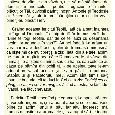
ispitesc de vămile din văzduh, nici să mă stăpînesc de
domnii întunericului, pentru rugăciunile marilor,
plăcuţilor Tăi, cuvioşii părinţii noştri: Antonie şi Teodosie
ai Pecerscăi şi ale tuturor părinţilor celor ce din veac
bine ţi-au plăcut Ţie".
Grăind aceasta fericitul Teofil, iată că a stat înaintea
lui îngerul Domnului în chip de tînăr frumos, zicîndu-i:
"Bine te rogi Teofile, dar de ce te lauzi cu deşertarea
lacrimilor adunate în vas?". Atunci îndată i-a arătat un
vas mai mare decît acela, plin de frumoasă mireasmă,
ca nişte mir de mult preţ şi a zis: "Iată, din ale tale lacrimi
pe care în rugăciunea către Dumnezeu le-ai vărsat din
inimă şi le-ai şters cu mîna, sau cu haina, sau cele ce au
căzut pe pămînt din ochii tăi - pe acelea toate le-am
adunat în vasul acesta şi le-am păzit cu porunca
Stăpînului şi Făcătorului meu. Acum sînt trimis să-ţi
spun ţie bucurie, că te duci la Cel ce a zis:
Fericiţi cei ce
plîng, că aceia se vor mîngîia
. Zicînd acestea şi lăsîndu-
i vasul, s-a făcut nevăzut.
Fericitul Teofil, chemînd pe egumen, i-a spus arătarea
şi vorbele îngerului, şi i-a arătat apoi şi cele două vase
pline cu lacrimi, unul al său, iar altul îngeresc, mai
frumos mirositor ca aromatele şi s-a rugat să i le toarne