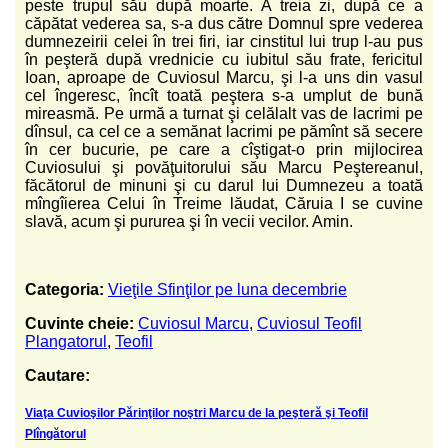
peste trupul său după moarte. A treia zi, după ce a
căpătat vederea sa, s-a dus către Domnul spre vederea
dumnezeirii celei în trei firi, iar cinstitul lui trup l-au pus
în peşteră după vrednicie cu iubitul său frate, fericitul
Ioan, aproape de Cuviosul Marcu, şi l-a uns din vasul
cel îngeresc, încît toată peştera s-a umplut de bună
mireasmă. Pe urmă a turnat şi celălalt vas de lacrimi pe
dînsul, ca cel ce a semănat lacrimi pe pămînt să secere
în cer bucurie, pe care a cîştigat-o prin mijlocirea
Cuviosului şi povăţuitorului său Marcu Peştereanul,
făcătorul de minuni şi cu darul lui Dumnezeu a toată
mîngîierea Celui în Treime lăudat, Căruia I se cuvine
slavă, acum şi pururea şi în vecii vecilor. Amin.
Categoria:
Vieţile Sfinţilor pe luna decembrie
Cuvinte cheie:
Cuviosul Marcu
,
Cuviosul Teofil
Plangatorul
,
Teofil
Cautare:
Viaţa Cuvioşilor Părinţilor noştri Marcu de la peşteră şi Teofil
Plîngătorul