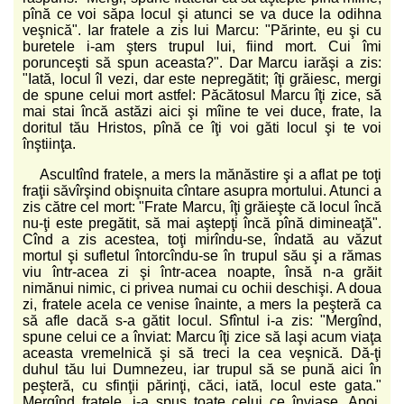
pînă ce voi săpa locul şi atunci se va duce la odihna
veşnică". Iar fratele a zis lui Marcu: "Părinte, eu şi cu
buretele i-am şters trupul lui, fiind mort. Cui îmi
porunceşti să spun aceasta?". Dar Marcu iarăşi a zis:
"Iată, locul îl vezi, dar este nepregătit; îţi grăiesc, mergi
de spune celui mort astfel: Păcătosul Marcu îţi zice, să
mai stai încă astăzi aici şi mîine te vei duce, frate, la
doritul tău Hristos, pînă ce îţi voi găti locul şi te voi
înştiinţa.
Ascultînd fratele, a mers la mănăstire şi a aflat pe toţi
fraţii săvîrşind obişnuita cîntare asupra mortului. Atunci a
zis către cel mort: "Frate Marcu, îţi grăieşte că locul încă
nu-ţi este pregătit, să mai aştepţi încă pînă dimineaţă".
Cînd a zis acestea, toţi mirîndu-se, îndată au văzut
mortul şi sufletul întorcîndu-se în trupul său şi a rămas
viu într-acea zi şi într-acea noapte, însă n-a grăit
nimănui nimic, ci privea numai cu ochii deschişi. A doua
zi, fratele acela ce venise înainte, a mers la peşteră ca
să afle dacă s-a gătit locul. Sfîntul i-a zis: "Mergînd,
spune celui ce a înviat: Marcu îţi zice să laşi acum viaţa
aceasta vremelnică şi să treci la cea veşnică. Dă-ţi
duhul tău lui Dumnezeu, iar trupul să se pună aici în
peşteră, cu sfinţii părinţi, căci, iată, locul este gata."
Mergînd fratele, i-a spus toate celui ce înviase. Apoi,