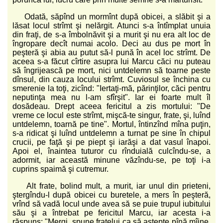
Odată, săpînd un mormînt după obicei, a slăbit şi a
lăsat locul strîmt şi nelărgit. Atunci s-a întîmplat unuia
din fraţi, de s-a îmbolnăvit şi a murit şi nu era alt loc de
îngropare decît numai acolo. Deci au dus pe mort în
peşteră şi abia au putut să-l pună în acel loc strîmt. De
aceea s-a făcut cîrtire asupra lui Marcu căci nu puteau
să îngrijească pe mort, nici untdelemn să toarne peste
dînsul, din cauza locului strîmt. Cuviosul se închina cu
smerenie la toţi, zicînd: "Iertaţi-mă, părinţilor, căci pentru
neputinţa mea nu l-am sfîrşit". Iar ei foarte mult îl
dosădeau. Drept aceea fericitul a zis mortului: "De
vreme ce locul este strîmt, mişcă-te singur, frate, şi, luînd
untdelemn, toarnă pe tine". Mortul, întinzînd mîna puţin,
s-a ridicat şi luînd untdelemn a turnat pe sine în chipul
crucii, pe faţă şi pe piept şi iarăşi a dat vasul înapoi.
Apoi el, înaintea tuturor cu rînduială culcîndu-se, a
adormit, iar această minune văzîndu-se, pe toţi i-a
cuprins spaimă şi cutremur.
Alt frate, bolind mult, a murit, iar unul din prieteni,
ştergîndu-l după obicei cu buretele, a mers în peşteră,
vrînd să vadă locul unde avea să se puie trupul iubitului
său şi a întrebat pe fericitul Marcu, iar acesta i-a
răspuns: "Mergi, spune fratelui ca să aştepte pînă mîine,