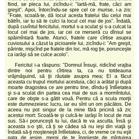
fiind, se pleca lui, zicîndu-i: "Iartă-mă, frate, căci am
greşit". Apoi, întorcîndu-se spre cel ce murise, i-a zis:
"Frate, scoală-te, dă locul acesta fratelui tău celui mai
bătrîn, iar tu să te culci la locul cel mai de jos". Îndată,
după cuvîntul fericitului, mortul s-a sculat şi s-a culcat la
locul cel mai de jos, iar cei ce merseră cu dînsul se
spăimîntară foarte. Atunci, fratele care cîrtise asupra
cuviosului a căzut la picioarele lui, zicîndu-i: "Am greşit,
părinte, mişcînd pe fratele din loc, mă rog ţie, porunceşte
ca iarăşi să se culce acolo".
Fericitul i-a răspuns: "Domnul Însuşi, ridicînd vrajba
dintre noi pentru cîrtirea ta, ca nu totdeauna
vrăjmăşuind, să ţii răutate asupra mea; El a făcut
aceasta cu trupul mortului acestuia, căci a arătat şi după
moarte dragostea ce are pentru tine, dîndu-ţi întîietatea
şi s-a sculat din partea cea mai de sus a mormîntului,
care de obşte s-a gătit vouă. Pentru că a scula morţii
este dumnezeiesc lucru, iar eu sînt un om păcătos. De
aceea nu pot singur de la mine fără pricină să zic
acestui mort: Scoală-te şi culcă-te iarăşi în locul de mai
sus. Să-i porunceşti tu lui, dacă te va asculta. Însă şi
aceasta s-o ştii, că ţi se cădea să nu ieşi din viaţă şi
îndată să-ţi moşteneşti întîietatea, ci, de vreme ce nu eşti
gata de ieşire, mergi de te îngrijeşte de mîntuirea