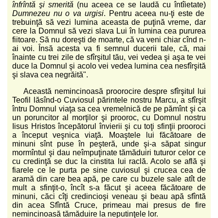
înfrîntă şi smerită
(nu aceea ce se laudă cu întîietate)
Dumnezeu nu o va urgisi
. Pentru aceea nu-ţi este de
trebuinţă să vezi lumina aceasta de puţină vreme, dar
cere la Domnul să vezi slava Lui în lumina cea pururea
fiitoare. Să nu doreşti de moarte, că va veni chiar cînd n-
ai voi. Însă acesta va fi semnul ducerii tale, că, mai
înainte cu trei zile de sfîrşitul tău, vei vedea şi aşa te vei
duce la Domnul şi acolo vei vedea lumina cea nesfîrşită
şi slava cea negrăită".
Această nemincinoasă proorocire despre sfîrşitul lui
Teofil lăsînd-o Cuviosul părintele nostru Marcu, a sfîrşit
întru Domnul viaţa sa cea vremelnică de pe pămînt şi ca
un poruncitor al morţilor şi prooroc, cu Domnul nostru
Iisus Hristos începătorul învierii şi cu toţi sfinţii prooroci
a început veşnica viaţă. Moaştele lui făcătoare de
minuni sînt puse în peşteră, unde şi-a săpat singur
mormîntul şi dau neîmpuţinate tămăduiri tuturor celor ce
cu credinţă se duc la cinstita lui raclă. Acolo se află şi
fiarele ce le purta pe sine cuviosul şi crucea cea de
aramă din care bea apă, pe care cu buzele sale atît de
mult a sfinţit-o, încît s-a făcut şi aceea făcătoare de
minuni, căci cîţi credincioşi veneau şi beau apă sfîntă
din acea Sfîntă Cruce, primeau mai presus de fire
nemincinoasă tămăduire la neputinţele lor.