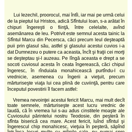
Lui Iezechil, proorocul, mai întîi, iar mai pe urmă celui
de la pieptul lui Hristos, adică Sfîntului Ioan, s-a arătat în
chipuri îngereşti o fiinţă, între celelalte, avînd
asemănarea de leu. Potrivit este semnul acesta tainic la
Sfîntul Marcu din Pecersca, căci precum leul deşteaptă
puii prin glasul său, astfel şi glasului acestui cuvios i-a
dat Dumnezeu o putere ca aceasta, încît şi fraţii cei morţi
se deşteptau şi-l auzeau. Pe lîngă aceasta e drept a se
socoti cuviosul acesta în ceata îngerească, căci chipul
îngeresc, în rînduiala monahicească purtîndu-l cu
vrednicie, asemenea cu îngerii a vieţuit, precum
mărturiseşte viaţa lui cea plină de cuviinţă, pentru care
începutul povestirii îl facem astfel:
Vremea nevoinţei acestui fericit Marcu, mai mult decît
toate semnele, mărturiseşte acest lucru vrednic de
laudă, că în vremea lui s-au adus cinstitele moaşte ale
Cuviosului părintelui nostru Teodosie, din peşteră în
sfînta biserică cea mare. Acest fericit, luînd sfîntul şi
îngerescul chip monahicesc, vieţuia în peşteră, săpînd
într-însa locuri multe cu mîinile sale, nu numai spre