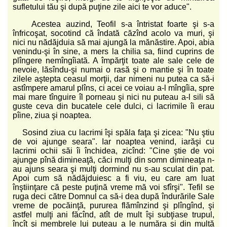
sufletului tău şi după puţine zile aici te vor aduce".
Acestea auzind, Teofil s-a întristat foarte şi s-a
înfricoşat, socotind că îndată căzînd acolo va muri, şi
nici nu nădăjduia să mai ajungă la mănăstire. Apoi, abia
venindu-şi în sine, a mers la chilia sa, fiind cuprins de
plîngere nemîngîiată. A împărţit toate ale sale cele de
nevoie, lăsîndu-şi numai o rasă şi o mantie şi în toate
zilele aştepta ceasul morţii, dar nimeni nu putea ca să-i
astîmpere amarul plîns, ci acei ce voiau a-l mîngîia, spre
mai mare tînguire îl porneau şi nici nu puteau a-l sili să
guste ceva din bucatele cele dulci, ci lacrimile îi erau
pîine, ziua şi noaptea.
Sosind ziua cu lacrimi îşi spăla faţa şi zicea: "Nu ştiu
de voi ajunge seara". Iar noaptea venind, iarăşi cu
lacrimi ochii săi îi închidea, zicînd: "Cine ştie de voi
ajunge pînă dimineaţă, căci mulţi din somn dimineaţa n-
au ajuns seara şi mulţi dormind nu s-au sculat din pat.
Apoi cum să nădăjduiesc a fi viu, eu care am luat
înştiinţare că peste puţină vreme mă voi sfîrşi". Tefil se
ruga deci către Domnul ca să-i dea după îndurările Sale
vreme de pocăinţă, pururea flămînzind şi plîngînd, şi
astfel mulţi ani făcînd, atît de mult îşi subţiase trupul,
încît şi membrele lui puteau a le număra şi din multă