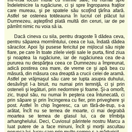
îndeletnicire la rugăciune, ci şi spre îngroparea fraţilor
care mureau, şi pe spatele său scoţînd ţărîna afară.
Astfel se ostenea totdeauna în lucrul cel plăcut lui
Dumnezeu, aşteptînd plată multă din ceruri, iar de pe
pămînt nimic nu voia să ia.
Dacă cineva cu sila, pentru dragoste îi dădea ceva,
pentru săparea mormîntului, ceea ce lua, îndată dădea
săracilor. Apoi îşi pusese fericitul pe mijlocul său nişte
fiare, pe care în toate zilele vieţii sale le purta, fiind ziua
şi noaptea la rugăciune, iar de rugăciunea cea de-a
pururea nu despărţea ceea ce Dumnezeu a împreunat,
adică postirea cea mare, de vreme ce şi apă bea cu
măsură, din măsura cea dreaptă a crucii celei de aramă.
Astfel pe vrăjmaşul său care se lupta asupra duhului,
desăvîrşit l-a biruit, nu numai prin temniţă, ci şi prin
osteneli şi legături, prin nedormire şi foame. Şi-a omorît,
zic, trupul său, nu numai în peştera cea întunecată, ci
prin săpare şi prin încingerea cu fier, prin priveghere şi
post. Astfel în chip îngeresc, ca un fără-de-trup, s-a
arătat, încît nu se temea de moarte, ci mai degrabă
moartea se temea de glasul lui, ca de trîmbiţa
arhanghelului. Deci, Cuviosul părintele nostru Marcu a
luat putere de a face minuni, încît şi morţii ascultau
porunca lui, lucru care prin multe semne s-a mărturisit.