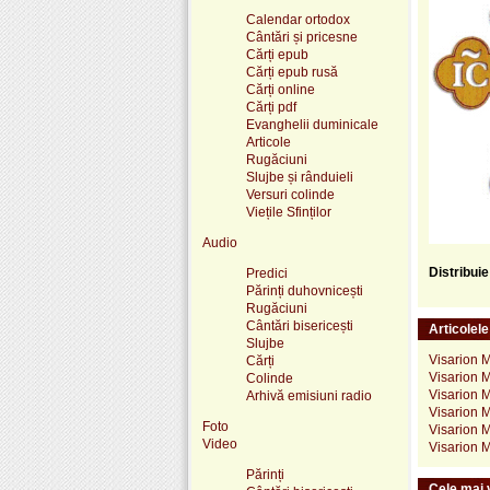
Calendar ortodox
Cântări și pricesne
Cărți epub
Cărți epub rusă
Cărți online
Cărți pdf
Evanghelii duminicale
Articole
Rugăciuni
Slujbe și rânduieli
Versuri colinde
Viețile Sfinților
Audio
Distribui
Predici
Părinți duhovnicești
Rugăciuni
Cântări bisericești
Articolel
Slujbe
Visarion 
Cărți
Visarion M
Colinde
Visarion M
Arhivă emisiuni radio
Visarion M
Foto
Visarion M
Video
Visarion M
Părinți
Cele mai v