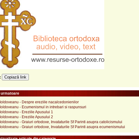
Copiază link
e:
e urmatoare
Moldoveanu - Despre ereziile nacalcedonienilor
oldoveanu - Ecumenismul in intrebari si raspunsuri
oldoveanu - Ereziile Apusului 1
oldoveanu - Ereziile Apusului 2
oldoveanu - Graiuri ortodoxe, Invataturile Sf Parinti asupra catolicismului
oldoveanu - Graiuri ortodoxe, Invataturile Sf Parinti asupra ecumenismului
izualizate articole din categorie