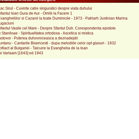
aac Sirul - Cuvinte catre singuratici despre viata duhului
fantul Ioan Gura de Aur - Omilii la Facere 1
Evangheliilor si Cazanii la toate Duminicile - 1973 - Patriarh Justinian Marina
rugaciuni
fantul Vasile cel Mare - Despre Sfantul Duh. Corespondenta epistole
 Staniloae - Spiritualitatea ortodoxa - Ascetica si mistica
astovoi - Puterea duhovniceasca a deznadejdii
untanu - Cantarile Bisericesti - dupa melodiile celor opt glasuri - 1932
ofilact al Bulgariei - Talcuire la Evanghelia de la Ioan
ui Varlaam [1643] ed 1943