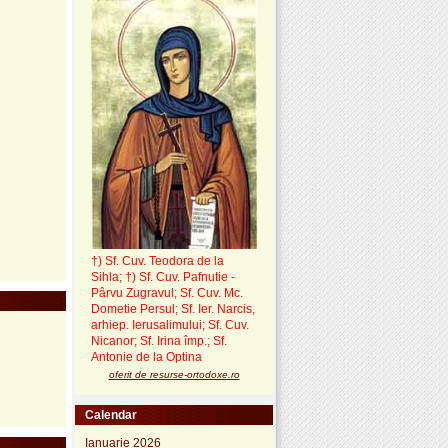
†) Sf. Cuv. Teodora de la
Sihla
;
†) Sf. Cuv. Pafnutie -
Pârvu Zugravul
; Sf. Cuv. Mc.
Dometie Persul; Sf. Ier. Narcis,
arhiep. Ierusalimului; Sf. Cuv.
Nicanor; Sf. Irina împ.; Sf.
Antonie de la Optina
oferit de resurse-ortodoxe.ro
Calendar
Ianuarie 2026