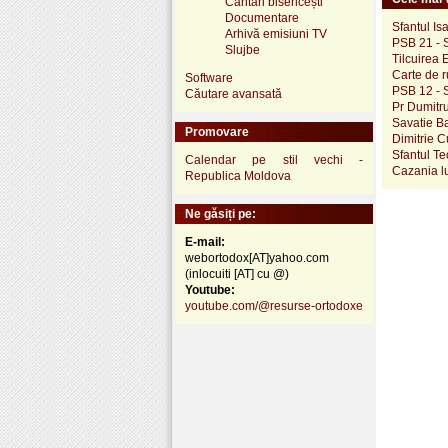
Cântări bisericești
Documentare
Sfantul Is
Arhivă emisiuni TV
PSB 21 - S
Slujbe
Tilcuirea 
Carte de 
Software
PSB 12 - S
Căutare avansată
Pr Dumitru
Savatie B
Promovare
Dimitrie C
Sfantul Te
Calendar pe stil vechi -
Cazania l
Republica Moldova
Ne găsiți pe:
E-mail:
webortodox[AT]yahoo.com
(inlocuiti [AT] cu @)
Youtube:
youtube.com/@resurse-ortodoxe