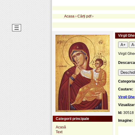
Acasa
›
Cărți pdf
›
Virgil Ghe
A+
A
Virgil Ghe
Descarca
Deschide
Categoria
Cautare:
Virgil Ghe
Vizualizar
Id:
30518
Categorii principale
Imagine:
Acasă
Text