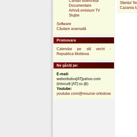
Cântări bisericești
Sfantul Te
Documentare
Cazania l
Arhivă emisiuni TV
Slujbe
Software
Căutare avansată
Promovare
Calendar pe stil vechi -
Republica Moldova
Ne găsiți pe:
E-mail:
webortodox[AT]yahoo.com
(inlocuiti [AT] cu @)
Youtube:
youtube.com/@resurse-ortodoxe