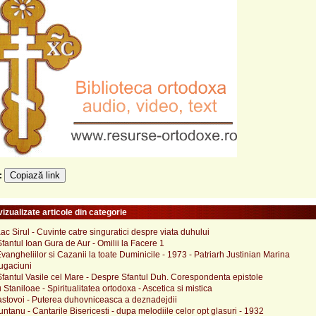
Copiază link
e:
izualizate articole din categorie
aac Sirul - Cuvinte catre singuratici despre viata duhului
fantul Ioan Gura de Aur - Omilii la Facere 1
Evangheliilor si Cazanii la toate Duminicile - 1973 - Patriarh Justinian Marina
rugaciuni
fantul Vasile cel Mare - Despre Sfantul Duh. Corespondenta epistole
 Staniloae - Spiritualitatea ortodoxa - Ascetica si mistica
astovoi - Puterea duhovniceasca a deznadejdii
untanu - Cantarile Bisericesti - dupa melodiile celor opt glasuri - 1932