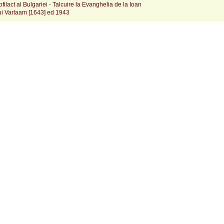
ofilact al Bulgariei - Talcuire la Evanghelia de la Ioan
ui Varlaam [1643] ed 1943