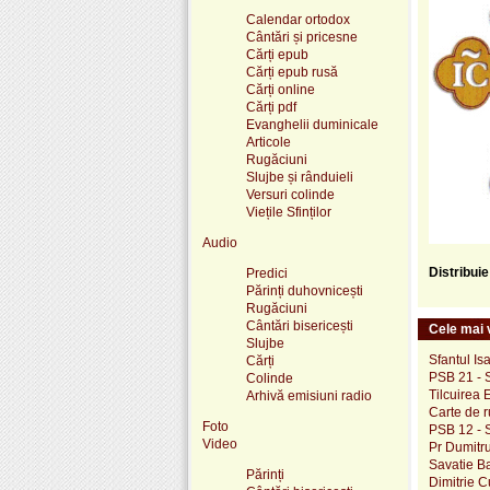
Calendar ortodox
Cântări și pricesne
Cărți epub
Cărți epub rusă
Cărți online
Cărți pdf
Evanghelii duminicale
Articole
Rugăciuni
Slujbe și rânduieli
Versuri colinde
Viețile Sfinților
Audio
Distribui
Predici
Părinți duhovnicești
Rugăciuni
Cântări bisericești
Cele mai v
Slujbe
Sfantul Is
Cărți
PSB 21 - S
Colinde
Tilcuirea 
Arhivă emisiuni radio
Carte de 
Foto
PSB 12 - S
Video
Pr Dumitru
Savatie B
Părinți
Dimitrie C