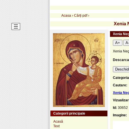
Acasa
›
Cărți pdf
›
Xenia 
Xenia Neg
A+
A
Xenia Neg
Descarca
Deschide
Categoria
Cautare:
Xenia Neg
Vizualizar
Id:
30652
Categorii principale
Imagine:
Acasă
Text