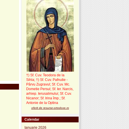
†) Sf. Cuv. Teodora de la
Sihla
;
†) Sf. Cuv. Pafnutie -
Pârvu Zugravul
; Sf. Cuv. Mc.
Dometie Persul; Sf. Ier. Narcis,
arhiep. Ierusalimului; Sf. Cuv.
Nicanor; Sf. Irina împ.; Sf.
Antonie de la Optina
oferit de resurse-ortodoxe.ro
Calendar
Ianuarie 2026