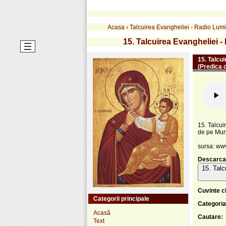
Acasa
›
Talcuirea Evangheliei - Radio Lum
15. Talcuirea Evangheliei -
15. Talcui
(Predica 
15. Talcui
de pe Mun
sursa: ww
Descarca
15. Talc
Cuvinte c
Categorii principale
Categoria
Acasă
Cautare:
Text