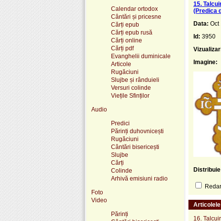
15. Talcui
Calendar ortodox
(Predica 
Cântări și pricesne
Data:
Oct
Cărți epub
Cărți epub rusă
Id:
3950
Cărți online
Cărți pdf
Vizualizar
Evanghelii duminicale
Imagine:
Articole
Rugăciuni
Slujbe și rânduieli
Versuri colinde
Viețile Sfinților
Audio
Predici
Părinți duhovnicești
Rugăciuni
Cântări bisericești
Slujbe
Cărți
Distribui
Colinde
Arhivă emisiuni radio
Redare
Foto
Video
Articolel
Părinți
16. Talcui