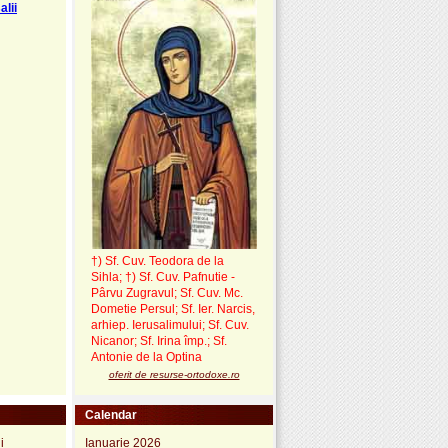
alii
†) Sf. Cuv. Teodora de la
Sihla
;
†) Sf. Cuv. Pafnutie -
Pârvu Zugravul
; Sf. Cuv. Mc.
Dometie Persul; Sf. Ier. Narcis,
arhiep. Ierusalimului; Sf. Cuv.
Nicanor; Sf. Irina împ.; Sf.
Antonie de la Optina
oferit de resurse-ortodoxe.ro
Calendar
Ianuarie 2026
i