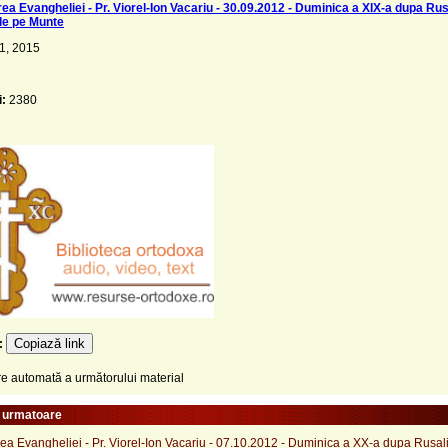
rea Evangheliei - Pr. Viorel-Ion Vacariu - 30.09.2012 - Duminica a XIX-a dupa Rus
de pe Munte
 1, 2015
i:
2380
Copiază link
e:
 automată a următorului material
e urmatoare
rea Evangheliei - Pr. Viorel-Ion Vacariu - 07.10.2012 - Duminica a XX-a dupa Rusali