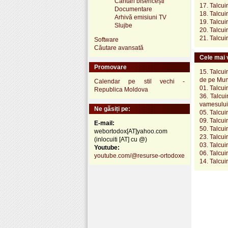
Cântări bisericești
17. Talcui
Documentare
18. Talcui
Arhivă emisiuni TV
19. Talcui
Slujbe
20. Talcui
21. Talcui
Software
Căutare avansată
Cele mai v
Promovare
15. Talcui
de pe Mun
Calendar pe stil vechi -
01. Talcui
Republica Moldova
36. Talcui
vamesului 
Ne găsiți pe:
05. Talcui
09. Talcui
E-mail:
50. Talcui
webortodox[AT]yahoo.com
23. Talcui
(inlocuiti [AT] cu @)
03. Talcui
Youtube:
06. Talcui
youtube.com/@resurse-ortodoxe
14. Talcui