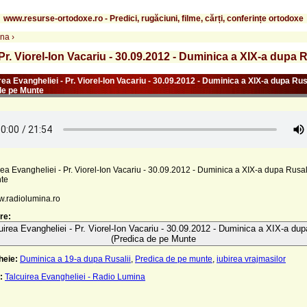
www.resurse-ortodoxe.ro - Predici, rugăciuni, filme, cărți, conferințe ortodoxe
ina
›
 Pr. Viorel-Ion Vacariu - 30.09.2012 - Duminica a XIX-a dupa 
rea Evangheliei - Pr. Viorel-Ion Vacariu - 30.09.2012 - Duminica a XIX-a dupa Rus
de pe Munte
rea Evangheliei - Pr. Viorel-Ion Vacariu - 30.09.2012 - Duminica a XIX-a dupa Rusal
te
w.radiolumina.ro
re:
uirea Evangheliei - Pr. Viorel-Ion Vacariu - 30.09.2012 - Duminica a XIX-a dup
(Predica de pe Munte
heie:
Duminica a 19-a dupa Rusalii
,
Predica de pe munte
,
iubirea vrajmasilor
:
Talcuirea Evangheliei - Radio Lumina