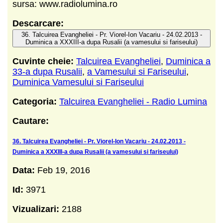
sursa: www.radiolumina.ro
Descarcare:
36. Talcuirea Evangheliei - Pr. Viorel-Ion Vacariu - 24.02.2013 -
Duminica a XXXIII-a dupa Rusalii (a vamesului si fariseului)
Cuvinte cheie:
Talcuirea Evangheliei
,
Duminica a
33-a dupa Rusalii
,
a Vamesului si Fariseului
,
Duminica Vamesului si Fariseului
Categoria:
Talcuirea Evangheliei - Radio Lumina
Cautare:
36. Talcuirea Evangheliei - Pr. Viorel-Ion Vacariu - 24.02.2013 -
Duminica a XXXIII-a dupa Rusalii (a vamesului si fariseului)
Data:
Feb 19, 2016
Id:
3971
Vizualizari:
2188