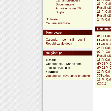
Cântări bisericești
23 Pr Cali
Documentare
Rusalii (2
Arhivă emisiuni TV
23 Pr Cali
Slujbe
Rusalii (2
Software
24 Pr Cali
Căutare avansată
Cele mai v
Promovare
04 Pr Cali
Calendar pe stil vechi -
Pr Calistr
Republica Moldova
Pr Calistr
24 Pr Cali
07 Pr Cal
Ne găsiți pe:
Rusalii (2
18 Pr Cali
E-mail:
dP 04 Pr C
webortodox[AT]yahoo.com
dP 02 Pr C
(inlocuiti [AT] cu @)
21 Pr Cali
Youtube:
XXI-a dup
youtube.com/@resurse-ortodoxe
19 Pr Cal
(2001)