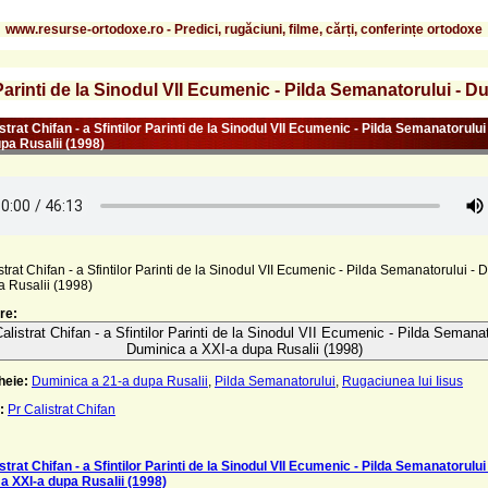
www.resurse-ortodoxe.ro - Predici, rugăciuni, filme, cărți, conferințe ortodoxe
r Parinti de la Sinodul VII Ecumenic - Pilda Semanatorului - 
strat Chifan - a Sfintilor Parinti de la Sinodul VII Ecumenic - Pilda Semanatorulu
upa Rusalii (1998)
strat Chifan - a Sfintilor Parinti de la Sinodul VII Ecumenic - Pilda Semanatorului -
a Rusalii (1998)
re:
alistrat Chifan - a Sfintilor Parinti de la Sinodul VII Ecumenic - Pilda Semanat
Duminica a XXI-a dupa Rusalii (1998)
heie:
Duminica a 21-a dupa Rusalii
,
Pilda Semanatorului
,
Rugaciunea lui Iisus
:
Pr Calistrat Chifan
strat Chifan - a Sfintilor Parinti de la Sinodul VII Ecumenic - Pilda Semanatorului 
a XXI-a dupa Rusalii (1998)