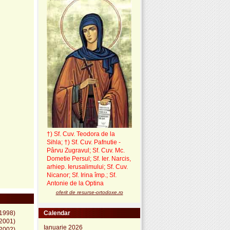
†) Sf. Cuv. Teodora de la
Sihla
;
†) Sf. Cuv. Pafnutie -
Pârvu Zugravul
; Sf. Cuv. Mc.
Dometie Persul; Sf. Ier. Narcis,
arhiep. Ierusalimului; Sf. Cuv.
Nicanor; Sf. Irina împ.; Sf.
Antonie de la Optina
oferit de resurse-ortodoxe.ro
Calendar
(1998)
(2001)
Ianuarie 2026
(2002)