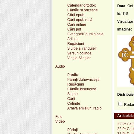
Calendar ortodox
Data:
Oct
Cântări și pricesne
Id:
115
Cărți epub
Cărți epub rusă
Vizualizar
Cărți online
Cărți pdf
Imagine:
Evanghelii duminicale
Articole
Rugăciuni
Slujbe și rânduieli
Versuri colinde
Viețile Sfinților
Audio
Predici
Părinți duhovnicești
Rugăciuni
Cântări bisericești
Slujbe
Distribui
Cărți
Colinde
Redare
Arhivă emisiuni radio
Articolel
Foto
Video
22 Pr Cali
22 Pr Cali
Părinți
22 Pr Cali