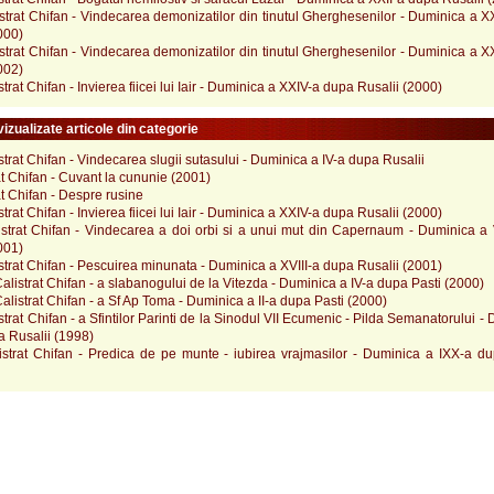
strat Chifan - Vindecarea demonizatilor din tinutul Gherghesenilor - Duminica a X
000)
strat Chifan - Vindecarea demonizatilor din tinutul Gherghesenilor - Duminica a X
002)
strat Chifan - Invierea fiicei lui Iair - Duminica a XXIV-a dupa Rusalii (2000)
izualizate articole din categorie
strat Chifan - Vindecarea slugii sutasului - Duminica a IV-a dupa Rusalii
at Chifan - Cuvant la cununie (2001)
at Chifan - Despre rusine
strat Chifan - Invierea fiicei lui Iair - Duminica a XXIV-a dupa Rusalii (2000)
istrat Chifan - Vindecarea a doi orbi si a unui mut din Capernaum - Duminica a 
001)
strat Chifan - Pescuirea minunata - Duminica a XVIII-a dupa Rusalii (2001)
alistrat Chifan - a slabanogului de la Vitezda - Duminica a IV-a dupa Pasti (2000)
alistrat Chifan - a Sf Ap Toma - Duminica a II-a dupa Pasti (2000)
strat Chifan - a Sfintilor Parinti de la Sinodul VII Ecumenic - Pilda Semanatorului -
a Rusalii (1998)
istrat Chifan - Predica de pe munte - iubirea vrajmasilor - Duminica a IXX-a du