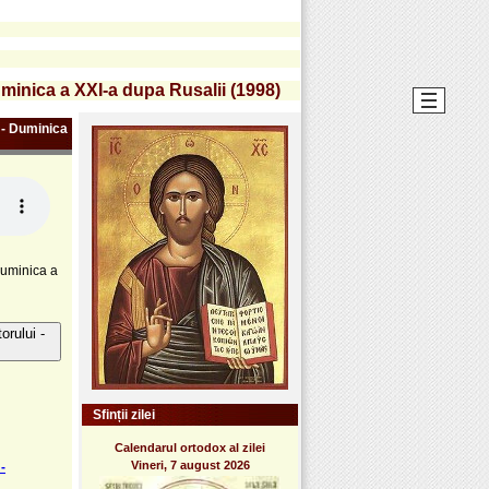
Duminica a XXI-a dupa Rusalii (1998)
i - Duminica
 Duminica a
orului -
Sfinții zilei
Calendarul ortodox al zilei
Vineri, 7 august 2026
-