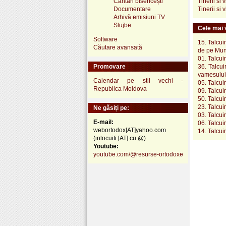
Cântări bisericești
Tinerii si 
Documentare
Tinerii si 
Arhivă emisiuni TV
Slujbe
Cele mai v
Software
15. Talcui
Căutare avansată
de pe Mun
01. Talcui
Promovare
36. Talcui
vamesului 
Calendar pe stil vechi -
05. Talcui
Republica Moldova
09. Talcui
50. Talcui
23. Talcui
Ne găsiți pe:
03. Talcui
E-mail:
06. Talcui
webortodox[AT]yahoo.com
14. Talcui
(inlocuiti [AT] cu @)
Youtube:
youtube.com/@resurse-ortodoxe