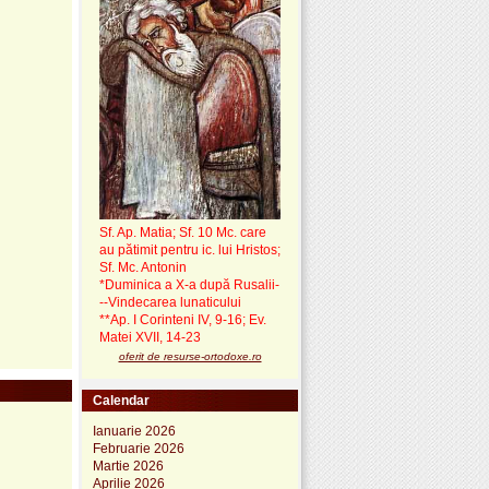
Sf. Ap. Matia; Sf. 10 Mc. care
au pătimit pentru ic. lui Hristos;
Sf. Mc. Antonin
*Duminica a X-a după Rusalii-
--Vindecarea lunaticului
**Ap. I Corinteni IV, 9-16; Ev.
Matei XVII, 14-23
oferit de resurse-ortodoxe.ro
Calendar
Ianuarie 2026
Februarie 2026
Martie 2026
Aprilie 2026