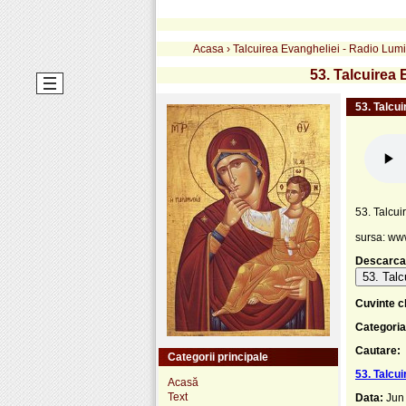
Acasa
›
Talcuirea Evangheliei - Radio Lum
53. Talcuirea 
53. Talcui
53. Talcui
sursa: ww
Descarca
53. Talc
Cuvinte c
Categoria
Cautare:
Categorii principale
53. Talcui
Acasă
Text
Data:
Jun