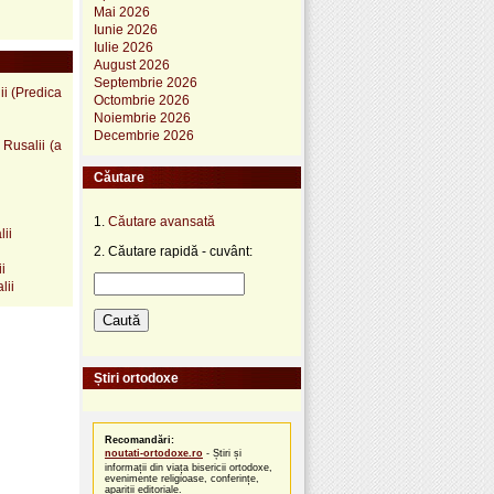
Mai 2026
Iunie 2026
Iulie 2026
August 2026
Septembrie 2026
ii (Predica
Octombrie 2026
Noiembrie 2026
Decembrie 2026
 Rusalii (a
Căutare
1.
Căutare avansată
lii
2. Căutare rapidă - cuvânt:
i
lii
Știri ortodoxe
Recomandări:
noutati-ortodoxe.ro
- Știri și
informații din viața bisericii ortodoxe,
evenimente religioase, conferințe,
apariții editoriale.