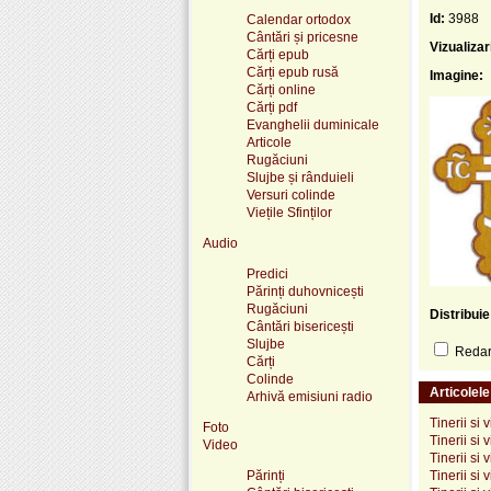
Id:
3988
Calendar ortodox
Cântări și pricesne
Vizualizar
Cărți epub
Cărți epub rusă
Imagine:
Cărți online
Cărți pdf
Evanghelii duminicale
Articole
Rugăciuni
Slujbe și rânduieli
Versuri colinde
Viețile Sfinților
Audio
Predici
Părinți duhovnicești
Rugăciuni
Distribui
Cântări bisericești
Slujbe
Redare
Cărți
Colinde
Articolel
Arhivă emisiuni radio
Tinerii si 
Foto
Tinerii si
Video
Tinerii si 
Părinți
Tinerii si v