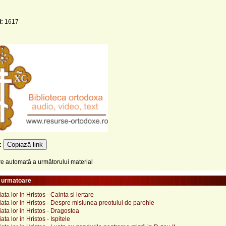
i:
1617
Copiază link
e:
 automată a următorului material
e urmatoare
viata lor in Hristos - Cainta si iertare
 viata lor in Hristos - Despre misiunea preotului de parohie
viata lor in Hristos - Dragostea
iata lor in Hristos - Ispitele