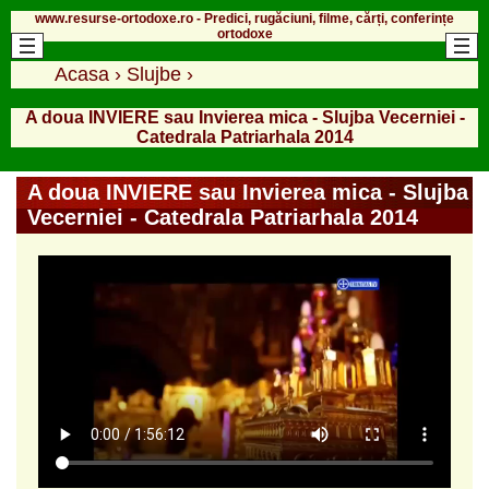
www.resurse-ortodoxe.ro - Predici, rugăciuni, filme, cărți, conferințe
ortodoxe
Acasa
›
Slujbe
›
A doua INVIERE sau Invierea mica - Slujba Vecerniei -
Catedrala Patriarhala 2014
A doua INVIERE sau Invierea mica - Slujba
Vecerniei - Catedrala Patriarhala 2014