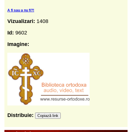
A fi sau a nu fi?!
Vizualizari:
1408
Id:
9602
Imagine:
Distribuie:
Copiază link