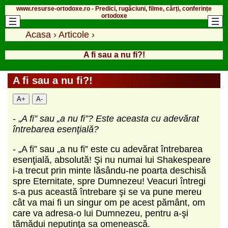
www.resurse-ortodoxe.ro - Predici, rugăciuni, filme, cărți, conferințe
ortodoxe
Acasa
›
Articole
›
A fi sau a nu fi?!
A fi sau a nu fi?!
A+
A-
- „
A fi” sau „a nu fi”? Este aceasta cu adevărat
întrebarea esenţială?
- „A fi” sau „a nu fi” este cu adevărat întrebarea
esenţială, absolută! Şi nu numai lui Shakespeare
i-a trecut prin minte lăsându-ne poarta deschisă
spre Eternitate, spre Dumnezeu! Veacuri întregi
s-a pus această întrebare şi se va pune mereu
cât va mai fi un singur om pe acest pământ, om
care va adresa-o lui Dumnezeu, pentru a-şi
tămădui neputinţa sa omenească.