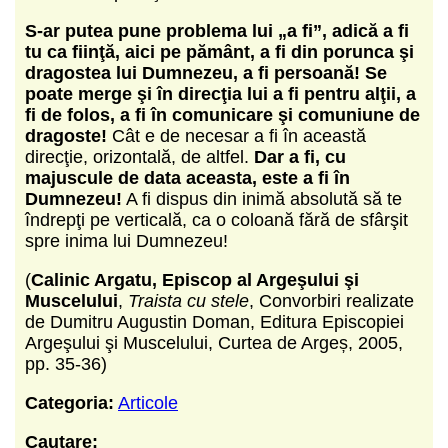
S-ar putea pune problema lui „a fi”, adică a fi
tu ca fiinţă, aici pe pământ, a fi din porunca şi
dragostea lui Dumnezeu, a fi persoană!
Se
poate merge şi în direcţia lui a fi pentru alţii, a
fi de folos, a fi în comunicare şi comuniune de
dragoste!
Cât e de necesar a fi în această
direcţie, orizontală, de altfel.
Dar a fi, cu
majuscule de data aceasta, este a fi în
Dumnezeu!
A fi dispus din inimă absolută să te
îndrepţi pe verticală, ca o coloană fără de sfârşit
spre inima lui Dumnezeu!
(
Calinic Argatu, Episcop al Argeşului şi
Muscelului
,
Traista cu stele
, Convorbiri realizate
de Dumitru Augustin Doman, Editura Episcopiei
Argeşului şi Muscelului, Curtea de Argeș, 2005,
pp. 35-36)
Categoria:
Articole
Cautare: