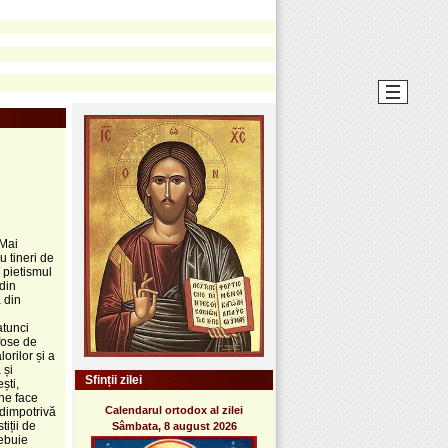
 Mai
u tineri de
u pietismul
 din
 din
atunci
fose de
orilor și a
 și
Sfinții zilei
ști,
 ne face
Calendarul ortodox al zilei
 dimpotrivă
tiții de
Sâmbata, 8 august 2026
rebuie