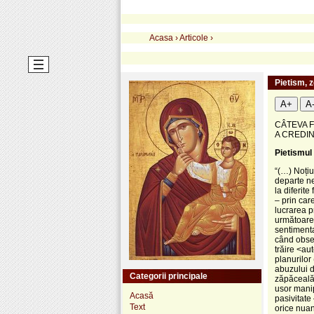
Acasa
›
Articole
›
Pietism, z
A+
A
CÂTEVA F
A CREDINȚ
Pietismul
“(…) Noțiu
departe ne
la diferit
– prin car
lucrarea p
următoarele
sentimenta
când obser
trăire <au
planurilor
abuzului d
Categorii principale
zăpăceală 
usor manip
Acasă
pasivitate 
Text
orice nuan