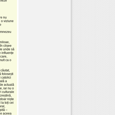
aveze
re nu
d o viziune
e
 Dumnezeu
niloae,
în clișee
 de unde să
 influențe
 care,
mult ca o
căutat,
 folosești
 catolici
nală a
t de actuală
e, iar nu o
i culturale
creștină,
doar niște
la toți cei
ral,
pită –
 de aceea