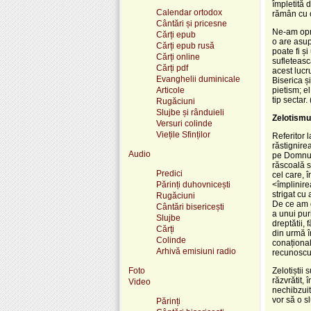
împletită 
Calendar ortodox
rămân cu o
Cântări și pricesne
Ne-am opri
Cărți epub
o are asup
Cărți epub rusă
poate fi ș
Cărți online
sufleteasc
Cărți pdf
acest lucr
Evanghelii duminicale
Biserica ș
Articole
pietism; e
tip sectar.
Rugăciuni
Slujbe și rânduieli
Zelotismu
Versuri colinde
Viețile Sfinților
Referitor 
răstignire
Audio
pe Domnul 
răscoală s
Predici
cel care, 
Părinți duhovnicești
<împlinire
strigat cu
Rugăciuni
De ce am d
Cântări bisericești
a unui pur
Slujbe
dreptătii,
Cărți
din urmă î
Colinde
conațional
Arhivă emisiuni radio
recunoscut
Foto
Zelotiștii 
răzvrătit, 
Video
nechibzuit
vor să o s
Părinți