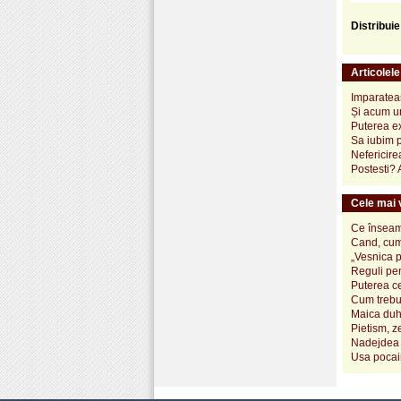
Distribui
Articolel
Imparatea
Și acum un
Puterea ex
Sa iubim p
Nefericir
Postesti? 
Cele mai v
Ce înseamn
Cand, cum
„Vesnica 
Reguli pen
Puterea ce
Cum trebui
Maica duh
Pietism, z
Nadejdea 
Usa pocai