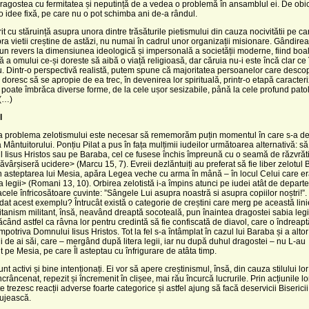
dragostea cu fermitatea și neputință de a vedea o problemă în ansamblul ei. De obicei
 idee fixă, pe care nu o pot schimba ani de-a rândul.
t cu stăruință asupra unora dintre trăsăturile pietismului din cauza nocivitătii pe c
ra vietii creștine de astăzi, nu numai în cadrul unor organizații misionare. Gândirea 
i un revers la dimensiunea ideologică și impersonală a societății moderne, fiind boa
ă a omului ce-și doreste să aibă o viață religioasă, dar căruia nu-i este încă clar c
u. Dintr-o perspectivă realistă, putem spune că majoritatea persoanelor care desco
i doresc să se apropie de ea trec, în devenirea lor spirituală, printr-o etapă caracter
l poate îmbrăca diverse forme, de la cele ușor sesizabile, până la cele profund pato
 (…)
l
la problema zelotismului este necesar să rememorăm puțin momentul în care s-a de
a Mântuitorului. Ponțiu Pilat a pus în fața mulțimii iudeilor următoarea alternativă: s
Iisus Hristos sau pe Baraba, cel ce fusese închis împreună cu o seamă de răzvrătiț
ăvârșiseră ucidere> (Marcu 15, 7). Evreii dezlăntuiți au preferat să fie liber zelotul
în asteptarea lui Mesia, apăra Legea veche cu arma în mână – în locul Celui care er
a legii> (Romani 13, 10). Orbirea zelotistă i-a împins atunci pe iudei atât de departe
 acele înfricosătoare cuvinte: ”Sângele Lui asupra noastră si asupra copiilor noștri!”.
at acest exemplu? Întrucât există o categorie de creștini care merg pe această linie
itanism militant, însă, neavând dreaptă socoteală, pun înaintea dragostei sabia legii
 făcând astfel ca râvna lor pentru credintă să fie confiscată de diavol, care o îndreapt
mpotriva Domnului Iisus Hristos. Tot la fel s-a întâmplat în cazul lui Baraba și a altor
i de ai săi, care – mergând după litera legii, iar nu după duhul dragostei – nu L-au
 pe Mesia, pe care Îl asteptau cu înfrigurare de atâta timp.
sunt activi și bine intenționați. Ei vor să apere creștinismul, însă, din cauza stilului lor
încrâncenat, repezit și încremenit în clișee, mai rău încurcă lucrurile. Prin acțiunile lo
e trezesc reacții adverse foarte categorice și astfel ajung să facă deservicii Biserici
lujească.