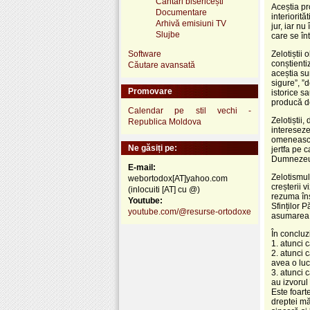
Cântări bisericești
Aceștia pr
Documentare
interiorită
Arhivă emisiuni TV
jur, iar nu
Slujbe
care se în
Software
Zelotiștii
conștientiz
Căutare avansată
aceștia su
sigure”, ”d
Promovare
istorice s
producă de
Calendar pe stil vechi -
Zelotiștii,
Republica Moldova
intereseze
omenească 
Ne găsiți pe:
jertfa pe 
Dumnezeu,
E-mail:
Zelotismul
webortodox[AT]yahoo.com
creșterii 
(inlocuiti [AT] cu @)
rezuma îns
Youtube:
Sfinților 
youtube.com/@resurse-ortodoxe
asumarea r
În concluzi
1. atunci
2. atunci c
avea o luc
3. atunci 
au izvorul
Este foart
dreptei mă