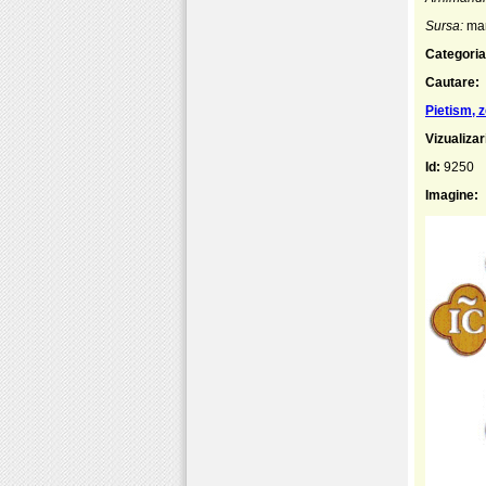
Sursa:
mar
Categoria
Cautare:
Pietism, z
Vizualizar
Id:
9250
Imagine: