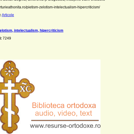
turieathonita.ro/pietism-zelotism-intelectualism-hipercriticism/
:
Articole
elotism, intelectualism, hipercriticism
i:
7249