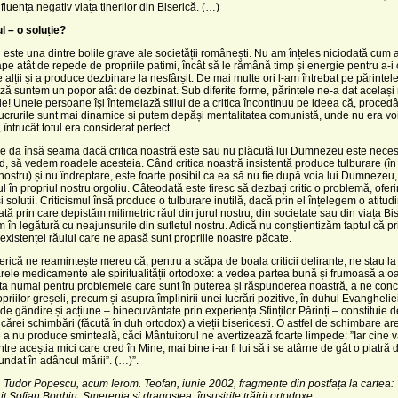
fluența negativ viața tinerilor din Biserică. (…)
l – o soluție?
l este una dintre bolile grave ale societății românești. Nu am înțeles niciodată cum a
ape atât de repede de propriile patimi, încât să le rămână timp și energie pentru a-i c
 alții și a produce dezbinare la nesfârșit. De mai multe ori l-am întrebat pe părintel
ză suntem un popor atât de dezbinat. Sub diferite forme, părintele ne-a dat același
e! Unele persoane își întemeiază stilul de a critica încontinuu pe ideea că, proced
 lucrurile sunt mai dinamice si putem depăși mentalitatea comunistă, unde nu era voie
 întrucât totul era considerat perfect.
e da însă seama dacă critica noastră este sau nu plăcută lui Dumnezeu este necesa
d, să vedem roadele acesteia. Când critica noastră insistentă produce tulburare (în
 nostru) și nu îndreptare, este foarte posibil ca ea să nu fie după voia lui Dumnezeu, 
ul în propriul nostru orgoliu. Câteodată este firesc să dezbați critic o problemă, ofer
i solutii. Criticismul însă produce o tulburare inutilă, dacă prin el înțelegem o atitud
tă prin care depistăm milimetric răul din jurul nostru, din societate sau din viața Bise
 în legătură cu neajunsurile din sufletul nostru. Adică nu conștientizăm faptul că pr
existenței răului care ne apasă sunt propriile noastre păcate.
erică ne reamintește mereu că, pentru a scăpa de boala criticii delirante, ne stau 
rele medicamente ale spiritualității ortodoxe: a vedea partea bună și frumoasă a o
a numai pentru problemele care sunt în puterea și răspunderea noastră, a ne conc
priilor greșeli, precum și asupra împlinirii unei lucrări pozitive, în duhul Evanghelie
 de gândire și acțiune – binecuvântate prin experiența Sfinților Părinți – constituie d
icărei schimbări (făcută în duh ortodox) a vieții bisericesti. O astfel de schimbare a
 a nu produce sminteală, căci Mântuitorul ne avertizează foarte limpede: ”Iar cine v
ntre aceștia mici care cred în Mine, mai bine i-ar fi lui să i se atârne de gât o piatră
fundat în adâncul mării”. (…)”.
n
Tudor Popescu, acum Ierom. Teofan, iunie 2002, fragmente din postfața la cartea:
t Sofian Boghiu, Smerenia și dragostea, însușirile trăirii ortodoxe