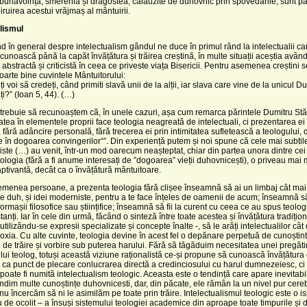
 bunăvoința, smerenia și dragostea, călăuzite de duhovnic prin spovedanie, sunt p
biruirea acestui vrăjmaș al mântuirii.
alismul
d în general despre intelectualism gândul ne duce în primul rând la intelectualii ca
cunoască până la capăt învățătura și trăirea creștină, în multe situații aceștia avân
 abstractă și criticistă în ceea ce priveste viața Bisericii. Pentru asemenea creștini s
foarte bine cuvintele Mântuitorului:
i voi să credeți, când primiti slavă unii de la alții, iar slava care vine de la unicul
ți?” (Ioan 5, 44). (…)
rebuie să recunoaștem că, în unele cazuri, așa cum remarca părintele Dumitru Stă
atea în elementele proprii face teologia neagreată de intelectuali, ci prezentarea ei 
, fără adâncire personală, fără trecerea ei prin intimitatea sufletească a teologului,
 în dogoarea convingerilor“”. Din experiență putem și noi spune că cele mai subtile
liste (…) au venit, într-un mod oarecum neașteptat, chiar din partea unora dintre cei
eologia (fără a fi anume interesați de ”dogoarea” vieții duhovnicești), o priveau mai 
captivantă, decât ca o învățătură mântuitoare.
menea persoane, a prezenta teologia fără clișee înseamnă să ai un limbaj cât mai 
 de duh, și idei moderniste, pentru a te face înțeles de oamenii de acum; înseamnă să
formașii filosofice sau științifice; înseamnă să fii la curent cu ceea ce au spus teologi
tanți. Iar în cele din urmă, făcând o sinteză între toate acestea și învățătura tradițio
 utilizându-se expresii specializate și concepte înalte -, să le arăți intelectualilor câ
oxia. Cu alte cuvinte, teologia devine în acest fel o depănare perpetuă de cunoștint
e de trăire și vorbire sub puterea harului. Fără să tăgăduim necesitatea unei pregătir
lui teolog, totuși această viziune raționalistă ce-și propune să cunoască învățătura 
 ca punct de plecare conlucrarea directă a credinciosului cu harul dumnezeiesc, ci 
 poate fi numită intelectualism teologic. Aceasta este o tendință care apare inevitabil 
dim multe cunoștințe duhovnicesti, dar, din păcate, ele rămân la un nivel pur cereb
u încercăm să ni le asimilăm pe toate prin trăire. Intelectualismul teologic este o is
u de ocolit – a însuși sistemului teologiei academice din aproape toate timpurile și