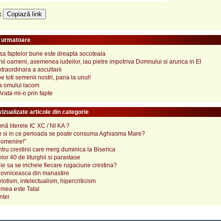
Copiază link
e:
e urmatoare
sa faptelor bune este dreapta socoteala
ii oameni, asemenea iudeilor, iau pietre impotriva Domnului si arunca in El
traordinara a ascultarii
e toti semenii nostri, pana la unul!
ea omului lacom
Arata-mi-o prin fapte
izualizate articole din categorie
ă literele IC XC / NI KA ?
 si in ce perioada se poate consuma Aghiasma Mare?
pomenire!”
tru crestinii care merg duminica la Biserica
lor 40 de liturghii si parastase
e sa se incheie fiecare rugaciune crestina?
ovniceasca din manastire
elotism, intelectualism, hipercriticism
mea este Tatal
ntei