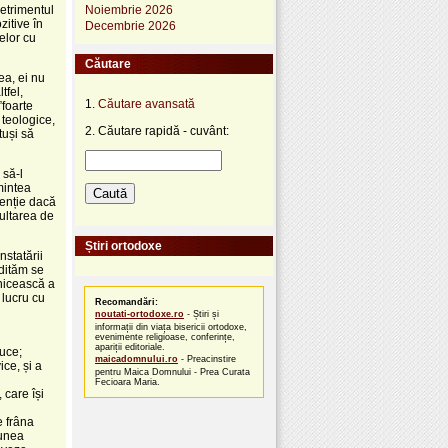
etrimentul
Noiembrie 2026
zitive în
Decembrie 2026
celor cu
Căutare
ea, ei nu
tfel,
1.
Căutare avansată
”foarte
 teologice,
2. Căutare rapidă - cuvânt:
tuși să
 să-l
mintea
tenție dacă
cultarea de
Știri ortodoxe
nstatării
edităm se
vnicească a
 lucru cu
Recomandări:
noutati-ortodoxe.ro
- Știri și
informații din viața bisericii ortodoxe,
evenimente religioase, conferințe,
apariții editoriale.
uce;
maicadomnului.ro
- Preacinstire
ice, și a
pentru Maica Domnului - Prea Curata
Fecioara Maria.
 care își
e frâna
iunea