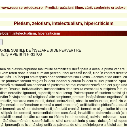
www.resurse-ortodoxe.ro - Predici, rugăciuni, filme, cărți, conferințe ortodoxe
Pietism, zelotism, intelectualism, hipercriticism
elotism, intelectualism, hipercriticism
-
ORME SUBTILE DE ÎNȘELARE ȘI DE PERVERTIRE
EI ȘI A VIEȚII ÎN HRISTOS
nea de pietism cuprinde mai multe semnificații decât pare a avea la prima vedere.
 vom referi doar la felul cum am perceput noi această ispită, fiind în contact direct c
e facultăti. La început am respins doar sentimentalismul ieftin – echivalat de obicei c
e se promova tabloul religios în locul icoanei și corala în locul muzicii psaltice. Apoi
ractică misionară am observat că pietismul se mai caracterizează prin cel puțin una
 trei însusiri: individualism, incapacitatea de a sesiza esentialul și risipirea într-un
lism nerealist, ignorant, superstițios și dulceag. Putem spune că suntem pietiști și 
văm în viața noastră religioasă alte simptome, precum: încăpățânare orgolioasă, i
tentică>, mimarea comuniunii, duhul contrazicerii, obsesia amănuntelor, confuzia val
 (în sensul de neîncadrare corectă a unei probleme), artificialitate spirituală datorată
e termeni sau sfaturi duhovnicesti, bănuială cronică, formalism al gesturilor biserice
și lipsă de coerență, nesinceritate bine camuflată, instabilitate duhovnicească (ce
ulabili tocmai de către cei care nu trăiesc în duh ortodox), activism misionar – sau
– fără discernământ, superficialitate, stilul contradictoriu și sucit, dulcegării și supers
ță, ignoranță suficientă sieși unită cu părerea de sine, neînțelegere a felului cum t