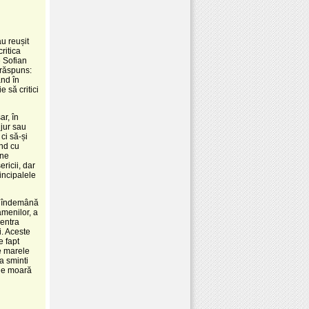
u reușit
ritica
e Sofian
 răspuns:
ând în
 să critici
r, în
 jur sau
ci să-și
ind cu
ine
ricii, dar
incipalele
la îndemână
amenilor, a
entra
i. Aceste
e fapt
re marele
a sminti
 de moară