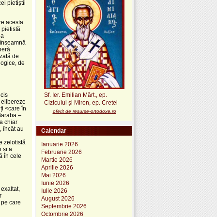
 pietiștii
are acesta
pietistă
la
e înseamnă
peră
izată de
logice, de
cis
Sf. Ier. Emilian Mărt., ep.
ă elibereze
Cizicului și Miron, ep. Cretei
i <care în
oferit de resurse-ortodoxe.ro
 Baraba –
a chiar
, încât au
Calendar
 zelotistă
Ianuarie 2026
 și a
Februarie 2026
ă în cele
Martie 2026
Aprilie 2026
Mai 2026
Iunie 2026
 exaltat,
Iulie 2026
r
August 2026
i pe care
Septembrie 2026
Octombrie 2026