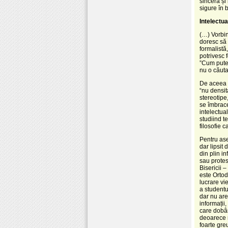
sinceră și
sigure în 
Intelectu
(…) Vorbin
doresc să 
formalistă,
potrivesc 
”Cum puteț
nu o căuta
De aceea t
“nu densit
stereotipe
se îmbrace
intelectua
studiind t
filosofie 
Pentru ase
dar lipsit
din plin in
sau protes
Bisericii –
este Ortod
lucrare vi
a studentu
dar nu are
informații,
care dobân
deoarece n
foarte gre