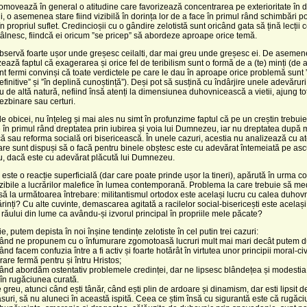
omovează în general o atitudine care favorizează concentrarea pe exterioritate în d
tii, o asemenea stare fiind vizibilă în dorința lor de a face în primul rând schimbări po
 în propriul suflet. Credincioșii cu o gândire zelotistă sunt oricând gata să țină lecții 
tâlnesc, fiindcă ei oricum ”se pricep” să abordeze aproape orice temă.
 observă foarte ușor unde greșesc ceilalti, dar mai greu unde greșesc ei. De asemen
ează faptul că exagerarea și orice fel de teribilism sunt o formă de a (te) minți (de al
nt fermi convinși că toate verdictele pe care le dau în aproape orice problemă sunt 
efinitive” și ”în deplină cunoștință”). Deși pot să susțină cu îndârjire unele adevăruri
au de altă natură, nefiind însă atenți la dimensiunea duhovnicească a vietii, ajung to
zbinare sau certuri.
 de obicei, nu înțeleg și mai ales nu simt în profunzime faptul că pe un creștin trebuie
 în primul rând dreptatea prin iubirea și voia lui Dumnezeu, iar nu dreptatea după 
sau reforma socială ori bisericească. În unele cazuri, acestia nu analizează cu a
care sunt dispuși să o facă pentru binele obștesc este cu adevărat întemeiată pe as
 dacă este cu adevărat plăcută lui Dumnezeu.
 este o reacție superficială (dar care poate prinde ușor la tineri), apărută în urma co
vizibile a lucrărilor malefice în lumea contemporană. Problema la care trebuie să m
ă la următoarea întrebare: militantismul ortodox este același lucru cu calea duho
Părinți? Cu alte cuvinte, demascarea agitată a racilelor social-bisericești este același
ăului din lume ca avându-și izvorul principal în propriile mele păcate?
e, putem depista în noi înșine tendințe zelotiste în cel putin trei cazuri:
 când ne propunem cu o înfumurare zgomotoasă lucruri mult mai mari decât putem d
ând facem confuzia între a fi activ și foarte hotărât în virtutea unor principii moral-civ
rare fermă pentru și întru Hristos;
când abordăm ostentativ problemele credinței, dar ne lipsesc blândețea și modestia,
 în rugăciunea curată.
e greu, atunci când ești tânăr, când ești plin de ardoare și dinamism, dar esti lipsit d
suri, să nu aluneci în această ispită. Ceea ce știm însă cu sigurantă este că rugăc