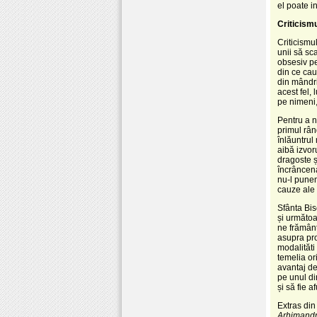
el poate in
Criticismu
Criticismu
unii să sc
obsesiv pe
din ce cau
din mândri
acest fel,
pe nimeni,
Pentru a n
primul rân
înlăuntrul
aibă izvor
dragoste ș
încrâncena
nu-l punem
cauze ale 
Sfânta Bis
și următoa
ne frământ
asupra pro
modalităti
temelia or
avantaj de
pe unul di
și să fie a
Extras di
Arhimandri