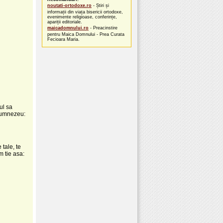
noutati-ortodoxe.ro
- Știri și
informații din viața bisericii ortodoxe,
evenimente religioase, conferințe,
apariții editoriale.
maicadomnului.ro
- Preacinstire
pentru Maica Domnului - Prea Curata
Fecioara Maria.
ul sa
 Dumnezeu:
 tale, te
m tie asa: