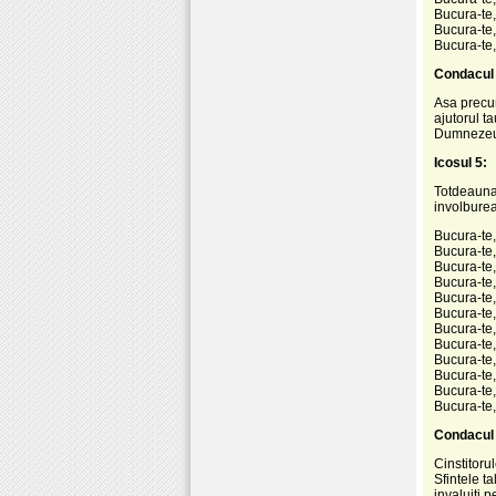
Bucura-te,
Bucura-te, 
Bucura-te,
Condacul 
Asa precum
ajutorul t
Dumnezeu:
Icosul 5:
Totdeauna 
involburea
Bucura-te, 
Bucura-te,
Bucura-te,
Bucura-te, 
Bucura-te,
Bucura-te,
Bucura-te, 
Bucura-te, 
Bucura-te,
Bucura-te,
Bucura-te, 
Bucura-te,
Condacul 
Cinstitoru
Sfintele t
invaluiti 