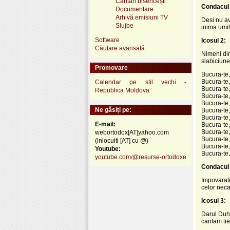
Cântări bisericești
Condacul 
Documentare
Arhivă emisiuni TV
Desi nu av
Slujbe
inima umil
Software
Icosul 2:
Căutare avansată
Nimeni din
slabiciune
Promovare
Bucura-te,
Bucura-te, 
Calendar pe stil vechi -
Bucura-te,
Republica Moldova
Bucura-te, 
Bucura-te, 
Ne găsiți pe:
Bucura-te,
Bucura-te, 
E-mail:
Bucura-te, 
Bucura-te,
webortodox[AT]yahoo.com
Bucura-te,
(inlocuiti [AT] cu @)
Bucura-te, 
Youtube:
Bucura-te,
youtube.com/@resurse-ortodoxe
Condacul 
Impovarati
celor neca
Icosul 3:
Darul Duhul
cantam tie