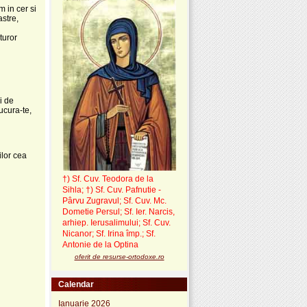
m in cer si
astre,
turor
i de
ucura-te,
ilor cea
†) Sf. Cuv. Teodora de la
Sihla
;
†) Sf. Cuv. Pafnutie -
Pârvu Zugravul
; Sf. Cuv. Mc.
Dometie Persul; Sf. Ier. Narcis,
arhiep. Ierusalimului; Sf. Cuv.
Nicanor; Sf. Irina împ.; Sf.
Antonie de la Optina
oferit de resurse-ortodoxe.ro
Calendar
Ianuarie 2026