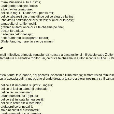
 mare Mucenice al lui Hristos;
 lauda poporului credincios;
 a bolnavilor tamaduire;
 cel ce te rogi lui Dumnezeu pentru toti;
 cel ce izbavesti din primejdii pe cei ce alearga la tine;
izbavitorul patimilor celor sufletesti si al celor trupesti;
 tamaduitorul ranilor vechi;
 grabnic ajutator al celor ce te cheama pe tine;
 doctor fara plata;
 nadejdea celor necajiti;
 acoperamantul si scaparea tuturor;
 Sfinte Fanurie, mare facator de minuni!
4:
ult-milostive, primeste rugaciunea noastra a pacatosilor si mijloceste catre Ziditor
tamaduire si sanatate robilor Sai, celor ce te cheama in ajutor si canta cu tine lui
tea Sfintei tale icoane, noi pacatosii socotim a fi inaintea ta; si marturisind minunile
ulta aceasta putina rugaciune si tinde dreapta ta spre ajutorul nostru, a sa-ti canta
cel ce esti impreuna slujitor cu ingerii;
 cel ce ai fost cu oamenii petrecator;
 cel ce faci minuni mari;
 lauda pamantului Egiptului;
cel ce esti in toata lumea vestit;
 cel ce te ostenesti a face bine;
ajutatorul celor necajiti;
stalp neclintit al crestinatatii;
 lauda oamenilor si a ingerilor;