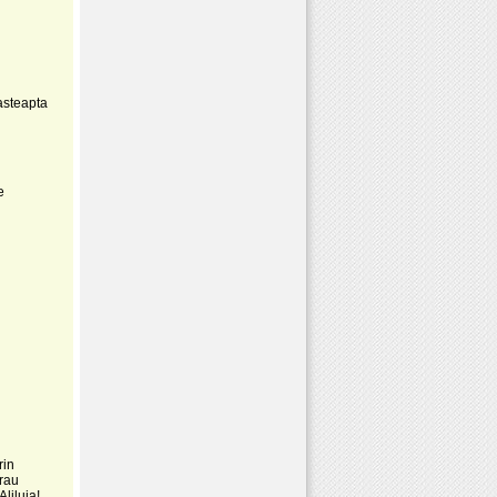
asteapta
e
rin
erau
liluia!