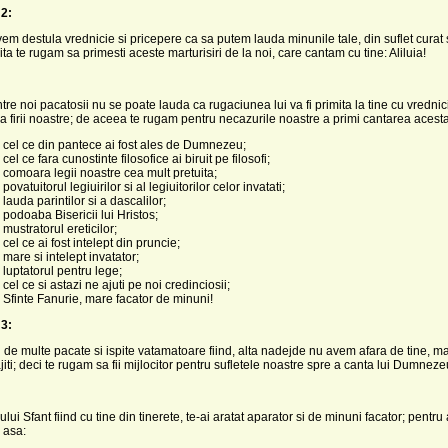
2:
em destula vrednicie si pricepere ca sa putem lauda minunile tale, din suflet curat 
ita te rugam sa primesti aceste marturisiri de la noi, care cantam cu tine: Aliluia!
tre noi pacatosii nu se poate lauda ca rugaciunea lui va fi primita la tine cu vrednicie
a firii noastre; de aceea te rugam pentru necazurile noastre a primi cantarea acesta
 cel ce din pantece ai fost ales de Dumnezeu;
cel ce fara cunostinte filosofice ai biruit pe filosofi;
 comoara legii noastre cea mult pretuita;
povatuitorul legiuirilor si al legiuitorilor celor invatati;
lauda parintilor si a dascalilor;
 podoaba Bisericii lui Hristos;
mustratorul ereticilor;
cel ce ai fost intelept din pruncie;
 mare si intelept invatator;
 luptatorul pentru lege;
cel ce si astazi ne ajuti pe noi credinciosii;
 Sfinte Fanurie, mare facator de minuni!
3:
 de multe pacate si ispite vatamatoare fiind, alta nadejde nu avem afara de tine, 
jiti; deci te rugam sa fii mijlocitor pentru sufletele noastre spre a canta lui Dumnezeu
ui Sfant fiind cu tine din tinerete, te-ai aratat aparator si de minuni facator; pentru 
 asa: