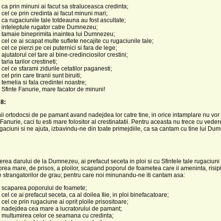
 ca prin minuni ai facut sa straluceasca credinta;
 cel ce prin credinta ai facut minuni mari;
 ca rugaciunile tale totdeauna au fost ascultate;
 inteleptule rugator catre Dumnezeu;
 tamaie bineprimita inaintea lui Dumnezeu;
 cel ce ai scapat multe suflete necajite cu rugaciunile tale;
cel ce pierzi pe cei puternici si fara de lege;
ajutatorul cel tare al bine-credinciosilor crestini;
taria tarilor crestineti;
 cel ce sfarami zidurile cetatilor paganesti;
cel prin care tiranii sunt biruiti;
 temelia si fala credintei noastre;
 Sfinte Fanurie, mare facator de minuni!
8:
inii ortodocsi de pe pamant avand nadejdea lor catre tine, in orice intamplare nu vor f
anurie, caci tu esti mare folositor al crestinatatii. Pentru aceasta nu trece cu veder
gaciuni si ne ajuta, izbavindu-ne din toate primejdiile, ca sa cantam cu tine lui Du
rea darului de la Dumnezeu, ai prefacut seceta in ploi si cu Sfintele tale rugaciuni 
rea mare, de prisos, a ploilor, scapand poporul de foametea care ii ameninta, risip
strangatorilor de grau; pentru care noi minunandu-ne iti cantam asa:
, scaparea poporului de foamete;
cel ce ai prefacut seceta, ca al doilea Ilie, in ploi binefacatoare;
 cel ce prin rugaciune ai oprit ploile prisositoare;
, nadejdea cea mare a lucratorului de pamant;
, multumirea celor ce seamana cu credinta;