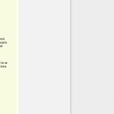
orul
asupra
al
 le-ai
aceea