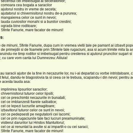
 secerisul cel imbelsugat al seceratorilor;
, comoara cea bogata a saracilor
 ajutorul nostru in vreme de seceta;
 ajutatorul si chivernisitorul nostru de-a pururea;
 mangaierea celor ce sunt in nevoi;
 lauda cuviosilor monahi si a bunilor crestini;
 ograda bine roditoare;
 Sfinte Fanurie, mare facator de minuni!
9:
 de minuni, Sfinte Fanurie, dupa cum in vremea vietii tale pe pamant ai izbavit pop
 de primejdii si de foamete prin Sfintele tale rugaciuni, asa si acum trimite mila ta 
aruindu-ne timp roditor si imbelsugat pentru cresterea si ajutorul pruncilor sugari si 
, cu care vom canta lui Dumnezeu: Aliluia!
 saracii ajutor de la tine in necazurile lor, nu i-ai departat cu vorbe intristatoare, ci
tot felul, dandu-le blagoslovia ta si ceea ce le trebuia, scapandu-i din nevoi; pentru 
e acesta lauda asa:
implinirea lipsurilor saracilor;
chivernisitorul tuturor celor lipsiti;
 cel ce preschimbi necazurile in bunatati;
 cel ce imblanzesti fiarele salbatice;
 cel ce lepezi lucrurile amagitoare;
izbavitorul tuturor celor ce sunt in nevoi;
 cel ce pedepsesti pe negutatorii cei lacomi;
 cel ce prin rugaciunile tale faci lucruri preamuninate;
vistierul darurilor lui Hristos Mantuitorul;
cel ce ai renuntat la avutie si ai impartit-o cu cei saraci;
 Sfinte Fanurie, mare facator de minuni!