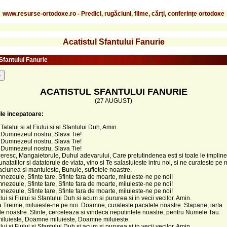
www.resurse-ortodoxe.ro - Predici, rugăciuni, filme, cărți, conferințe ortodoxe
Acatistul Sfantului Fanurie
Sfantului Fanurie
-
ACATISTUL SFANTULUI FANURIE
(27 AUGUST)
le incepatoare:
atalui si al Fiului si al Sfantului Duh, Amin.
 Dumnezeul nostru, Slava Tie!
 Dumnezeul nostru, Slava Tie!
 Dumnezeul nostru, Slava Tie!
eresc, Mangaietorule, Duhul adevarului, Care pretutindenea esti si toate le implines
unatatilor si datatorule de viata, vino si Te salasluieste intru noi, si ne curateste pe 
naciunea si mantuieste, Bunule, sufletele noastre.
nezeule, Sfinte tare, Sfinte fara de moarte, miluieste-ne pe noi!
nezeule, Sfinte tare, Sfinte fara de moarte, miluieste-ne pe noi!
nezeule, Sfinte tare, Sfinte fara de moarte, miluieste-ne pe noi!
ui si Fiului si Sfantului Duh si acum si pururea si in vecii vecilor. Amin.
 Treime, miluieste-ne pe noi. Doamne, curateste pacatele noastre. Stapane, iarta
le noastre. Sfinte, cerceteaza si vindeca neputintele noastre, pentru Numele Tau.
luieste, Doamne miluieste, Doamne miluieste.
ui si Fiului si Sfantului Duh si acum si pururea si in vecii vecilor. Amin.