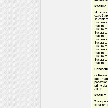
Icosul 6:
Mucenice al
catre Stap
sa cantam 
Bucura-te,
Bucura-te, 
Bucura-te,
Bucura-te,
Bucura-te,
Bucura-te,
Bucura-te, 
Bucura-te,
Bucura-te,
Bucura-te,
Bucura-te,
Bucura-te, 
Bucura-te,
Condacul 
O, Preamil
dupa mare 
pacatelor l
primejdia 
Aliluia!
Icosul 7:
Toate pute
celui fara