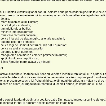
 lui Hristos, cinstit slujitor al darului, soleste noua pacatosilor mijlocirile tale cele
anul, pentru ca sa ne invrednicim a ne impartasi de bunatatile cele fagaduite credinc
tie asa:
 mare Mucenice al lui Hristos;
cinstit slujitor al darului;
 tamaduitorule al bolilor;
 mir care imprastii durerea;
 roua care racoresti patimile;
 cel ce intaresti pe slabanogi cu alte tale rugaciuni;
ajutorul celor din primejdii;
 cel ce rogi pe Domnul pentru cei din patul durerilor;
 cel ce ne ajuti si noua pacatosilor;
 alinarea tuturor durerilor;
 mangaierea cea mare a celor ce patimesc in dureri;
sprijinitorul celor neputinciosi;
 Sfinte Fanurie, mare facator de minuni!
7:
ostive si indurate Doamne! Nu trece cu vederea lacrimile robilor tai, ci le ajuta si-i 
mila Ta; izbavindu-i de asupririle si de necazurile care i-au cuprins pentru multim
or; si precum pe soacra lui Petru ai ridicat-o din patul durerilor, asa ridica-ne si pe 
in care ne aflam, cu rugaciunile Sfantului Mucenic Fanurie, ca impreuna cu el sa-T
rile ceresti laudand credinta ta cea tare catre Dumnezeu, impreuna cu tine slujesc Z
 de inceput; iar noi iti aducem aceste cuvinte de lauda asa: