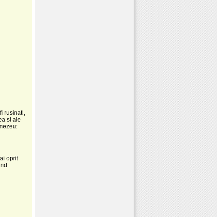
i rusinati,
ea si ale
mnezeu:
ai oprit
ind