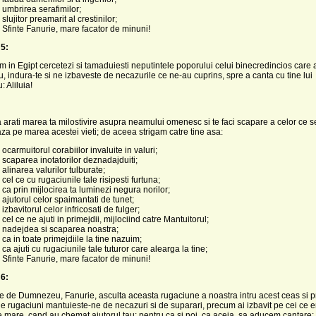
 umbrirea serafimilor;
slujitor preamarit al crestinilor;
 Sfinte Fanurie, mare facator de minuni!
5:
 in Egipt cercetezi si tamaduiesti neputintele poporului celui binecredincios care 
au, indura-te si ne izbaveste de necazurile ce ne-au cuprins, spre a canta cu tine lui
 Aliluia!
arati marea ta milostivire asupra neamului omenesc si te faci scapare a celor ce s
za pe marea acestei vieti; de aceea strigam catre tine asa:
ocarmuitorul corabiilor invaluite in valuri;
 scaparea inotatorilor deznadajduiti;
 alinarea valurilor tulburate;
cel ce cu rugaciunile tale risipesti furtuna;
 ca prin mijlocirea ta luminezi negura norilor;
 ajutorul celor spaimantati de tunet;
izbavitorul celor infricosati de fulger;
cel ce ne ajuti in primejdii, mijlociind catre Mantuitorul;
 nadejdea si scaparea noastra;
 ca in toate primejdiile la tine nazuim;
ca ajuti cu rugaciunile tale tuturor care alearga la tine;
 Sfinte Fanurie, mare facator de minuni!
6:
le de Dumnezeu, Fanurie, asculta aceasta rugaciune a noastra intru acest ceas si p
ale rugaciuni mantuieste-ne de necazuri si de suparari, precum ai izbavit pe cei ce 
pe mare, cand au chemat ajutorul tau; pentru ca si noi, ca aceia, sa aducem cantare: A