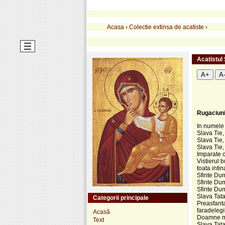
Acasa
›
Colectie extinsa de acatiste
›
Acatistul 
A+
A
Rugaciuni
In numele T
Slava Tie,
Slava Tie,
Slava Tie,
Imparate c
Vistierul b
toata inti
Sfinte Dum
Sfinte Dum
Sfinte Dum
Slava Tatal
Categorii principale
Preasfanta
faradelegi
Acasă
Doamne mi
Text
Slava Tatal