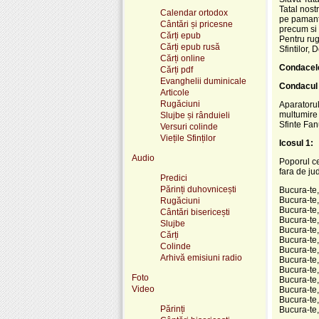
Tatal nost
Calendar ortodox
pe pamant.
Cântări și pricesne
precum si n
Cărți epub
Pentru rug
Cărți epub rusă
Sfintilor,
Cărți online
Condacele
Cărți pdf
Evanghelii duminicale
Condacul 
Articole
Rugăciuni
Aparatorul
multumire 
Slujbe și rânduieli
Sfinte Fan
Versuri colinde
Viețile Sfinților
Icosul 1:
Audio
Poporul ce
fara de ju
Predici
Părinți duhovnicești
Bucura-te,
Bucura-te,
Rugăciuni
Bucura-te,
Cântări bisericești
Bucura-te, 
Slujbe
Bucura-te,
Cărți
Bucura-te, 
Colinde
Bucura-te, 
Arhivă emisiuni radio
Bucura-te, 
Bucura-te,
Foto
Bucura-te, 
Video
Bucura-te, 
Bucura-te,
Părinți
Bucura-te,