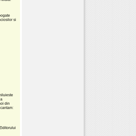
 bogate
iosilor si
miluieste
ea
noi din
i cantam:
iditorului