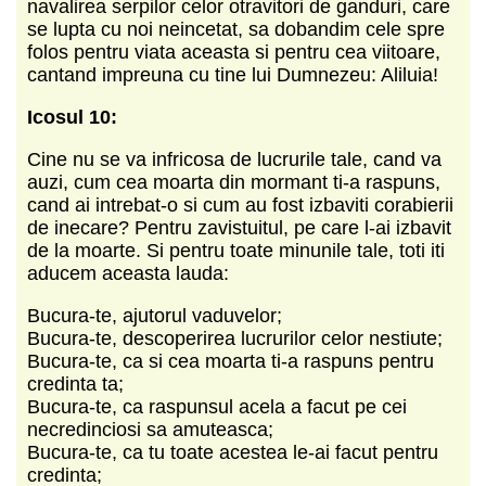
navalirea serpilor celor otravitori de ganduri, care
se lupta cu noi neincetat, sa dobandim cele spre
folos pentru viata aceasta si pentru cea viitoare,
cantand impreuna cu tine lui Dumnezeu: Aliluia!
Icosul 10:
Cine nu se va infricosa de lucrurile tale, cand va
auzi, cum cea moarta din mormant ti-a raspuns,
cand ai intrebat-o si cum au fost izbaviti corabierii
de inecare? Pentru zavistuitul, pe care l-ai izbavit
de la moarte. Si pentru toate minunile tale, toti iti
aducem aceasta lauda:
Bucura-te, ajutorul vaduvelor;
Bucura-te, descoperirea lucrurilor celor nestiute;
Bucura-te, ca si cea moarta ti-a raspuns pentru
credinta ta;
Bucura-te, ca raspunsul acela a facut pe cei
necredinciosi sa amuteasca;
Bucura-te, ca tu toate acestea le-ai facut pentru
credinta;