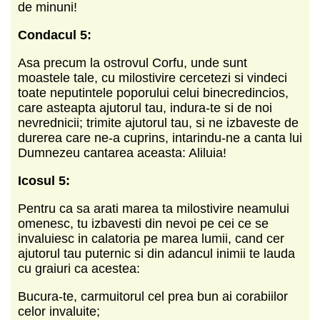
de minuni!
Condacul 5:
Asa precum la ostrovul Corfu, unde sunt
moastele tale, cu milostivire cercetezi si vindeci
toate neputintele poporului celui binecredincios,
care asteapta ajutorul tau, indura-te si de noi
nevrednicii; trimite ajutorul tau, si ne izbaveste de
durerea care ne-a cuprins, intarindu-ne a canta lui
Dumnezeu cantarea aceasta: Aliluia!
Icosul 5:
Pentru ca sa arati marea ta milostivire neamului
omenesc, tu izbavesti din nevoi pe cei ce se
invaluiesc in calatoria pe marea lumii, cand cer
ajutorul tau puternic si din adancul inimii te lauda
cu graiuri ca acestea:
Bucura-te, carmuitorul cel prea bun ai corabiilor
celor invaluite;