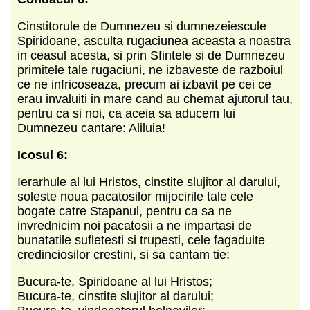
Cinstitorule de Dumnezeu si dumnezeiescule
Spiridoane, asculta rugaciunea aceasta a noastra
in ceasul acesta, si prin Sfintele si de Dumnezeu
primitele tale rugaciuni, ne izbaveste de razboiul
ce ne infricoseaza, precum ai izbavit pe cei ce
erau invaluiti in mare cand au chemat ajutorul tau,
pentru ca si noi, ca aceia sa aducem lui
Dumnezeu cantare: Aliluia!
Icosul 6:
Ierarhule al lui Hristos, cinstite slujitor al darului,
soleste noua pacatosilor mijocirile tale cele
bogate catre Stapanul, pentru ca sa ne
invrednicim noi pacatosii a ne impartasi de
bunatatile sufletesti si trupesti, cele fagaduite
credinciosilor crestini, si sa cantam tie:
Bucura-te, Spiridoane al lui Hristos;
Bucura-te, cinstite slujitor al darului;