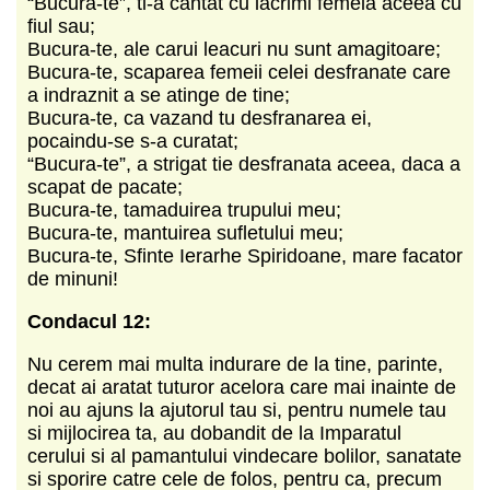
“Bucura-te”, ti-a cantat cu lacrimi femeia aceea cu
fiul sau;
Bucura-te, ale carui leacuri nu sunt amagitoare;
Bucura-te, scaparea femeii celei desfranate care
a indraznit a se atinge de tine;
Bucura-te, ca vazand tu desfranarea ei,
pocaindu-se s-a curatat;
“Bucura-te”, a strigat tie desfranata aceea, daca a
scapat de pacate;
Bucura-te, tamaduirea trupului meu;
Bucura-te, mantuirea sufletului meu;
Bucura-te, Sfinte Ierarhe Spiridoane, mare facator
de minuni!
Condacul 12:
Nu cerem mai multa indurare de la tine, parinte,
decat ai aratat tuturor acelora care mai inainte de
noi au ajuns la ajutorul tau si, pentru numele tau
si mijlocirea ta, au dobandit de la Imparatul
cerului si al pamantului vindecare bolilor, sanatate
si sporire catre cele de folos, pentru ca, precum