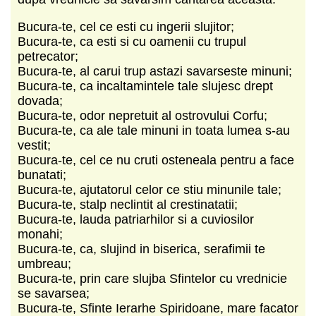
Bucura-te, cel ce esti cu ingerii slujitor;
Bucura-te, ca esti si cu oamenii cu trupul
petrecator;
Bucura-te, al carui trup astazi savarseste minuni;
Bucura-te, ca incaltamintele tale slujesc drept
dovada;
Bucura-te, odor nepretuit al ostrovului Corfu;
Bucura-te, ca ale tale minuni in toata lumea s-au
vestit;
Bucura-te, cel ce nu cruti osteneala pentru a face
bunatati;
Bucura-te, ajutatorul celor ce stiu minunile tale;
Bucura-te, stalp neclintit al crestinatatii;
Bucura-te, lauda patriarhilor si a cuviosilor
monahi;
Bucura-te, ca, slujind in biserica, serafimii te
umbreau;
Bucura-te, prin care slujba Sfintelor cu vrednicie
se savarsea;
Bucura-te, Sfinte Ierarhe Spiridoane, mare facator