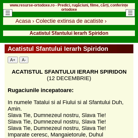
www.resurse-ortodoxe.ro - Predici, rugăciuni, filme, cărți, conferințe
ortodoxe
Acasa
›
Colectie extinsa de acatiste
›
Acatistul Sfantului Ierarh Spiridon
Acatistul Sfantului Ierarh Spiridon
A+
A-
ACATISTUL SFANTULUI IERARH SPIRIDON
(12 DECEMBRIE)
Rugaciunile incepatoare:
In numele Tatalui si al Fiului si al Sfantului Duh,
Amin.
Slava Tie, Dumnezeul nostru, Slava Tie!
Slava Tie, Dumnezeul nostru, Slava Tie!
Slava Tie, Dumnezeul nostru, Slava Tie!
Imparate ceresc, Mangaietorule, Duhul