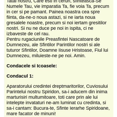
Tatal nostru, Care esti in ceruri, sfinteasca-Se
Numele Tau, vie imparatia Ta, fie voia Ta, precum
in cer si pe pamant. Painea noastra cea spre
fiinta, da-ne-o noua astazi, si ne iarta noua
gresalele noastre, precum si noi iertam gresitilor
nostri. Si nu ne duce pe noi in ispita, ci ne
izbaveste de cel rau.
Pentru rugaciunile Preasfintei Nascatoare de
Dumnezeu, ale Sfintilor Parintilor nostri si ale
tuturor Sfintilor, Doamne Iisuse Hristoase, Fiul lui
Dumnezeu, miluieste-ne pe noi. Amin.
Condacele si Icoasele:
Condacul 1:
Aparatorului credintei dreptmaritorilor, Cuviosului
Parintelui nostru Spiridon, sa-i aducem din inima
marturisiri multumitoare, toti care prin ale lui
intelepte invataturi ne-am luminat cu credinta, si
sa-i cantam: Bucura-te, Sfinte Ierarhe Spiridoane,
mare facator de minuni!