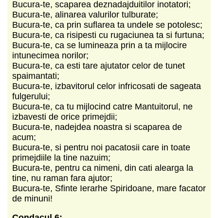
Bucura-te, scaparea deznadajduitilor inotatori;
Bucura-te, alinarea valurilor tulburate;
Bucura-te, ca prin suflarea ta undele se potolesc;
Bucura-te, ca risipesti cu rugaciunea ta si furtuna;
Bucura-te, ca se lumineaza prin a ta mijlocire
intunecimea norilor;
Bucura-te, ca esti tare ajutator celor de tunet
spaimantati;
Bucura-te, izbavitorul celor infricosati de sageata
fulgerului;
Bucura-te, ca tu mijlocind catre Mantuitorul, ne
izbavesti de orice primejdii;
Bucura-te, nadejdea noastra si scaparea de
acum;
Bucura-te, si pentru noi pacatosii care in toate
primejdiile la tine nazuim;
Bucura-te, pentru ca nimeni, din cati alearga la
tine, nu raman fara ajutor;
Bucura-te, Sfinte Ierarhe Spiridoane, mare facator
de minuni!
Condacul 6: