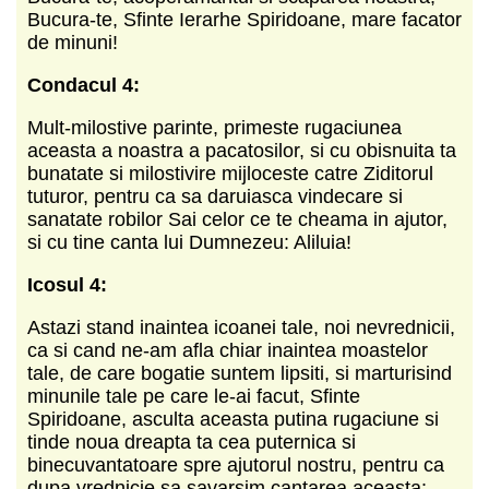
Bucura-te, Sfinte Ierarhe Spiridoane, mare facator
de minuni!
Condacul 4:
Mult-milostive parinte, primeste rugaciunea
aceasta a noastra a pacatosilor, si cu obisnuita ta
bunatate si milostivire mijloceste catre Ziditorul
tuturor, pentru ca sa daruiasca vindecare si
sanatate robilor Sai celor ce te cheama in ajutor,
si cu tine canta lui Dumnezeu: Aliluia!
Icosul 4:
Astazi stand inaintea icoanei tale, noi nevrednicii,
ca si cand ne-am afla chiar inaintea moastelor
tale, de care bogatie suntem lipsiti, si marturisind
minunile tale pe care le-ai facut, Sfinte
Spiridoane, asculta aceasta putina rugaciune si
tinde noua dreapta ta cea puternica si
binecuvantatoare spre ajutorul nostru, pentru ca
dupa vrednicie sa savarsim cantarea aceasta: