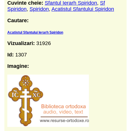
Cuvinte cheie:
Sfantul Ierarh Spiridon
,
Sf
Spiridon
,
Spiridon
,
Acatistul Sfantului Spiridon
Cautare:
Acatistul Sfantului Ierarh Spiridon
Vizualizari:
31926
Id:
1307
Imagine: