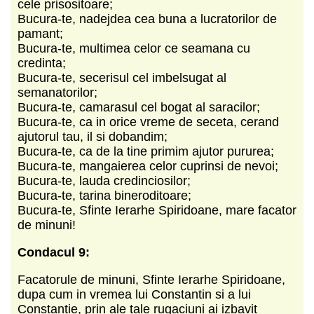
cele prisositoare;
Bucura-te, nadejdea cea buna a lucratorilor de
pamant;
Bucura-te, multimea celor ce seamana cu
credinta;
Bucura-te, secerisul cel imbelsugat al
semanatorilor;
Bucura-te, camarasul cel bogat al saracilor;
Bucura-te, ca in orice vreme de seceta, cerand
ajutorul tau, il si dobandim;
Bucura-te, ca de la tine primim ajutor pururea;
Bucura-te, mangaierea celor cuprinsi de nevoi;
Bucura-te, lauda credinciosilor;
Bucura-te, tarina bineroditoare;
Bucura-te, Sfinte Ierarhe Spiridoane, mare facator
de minuni!
Condacul 9:
Facatorule de minuni, Sfinte Ierarhe Spiridoane,
dupa cum in vremea lui Constantin si a lui
Constantie, prin ale tale rugaciuni ai izbavit