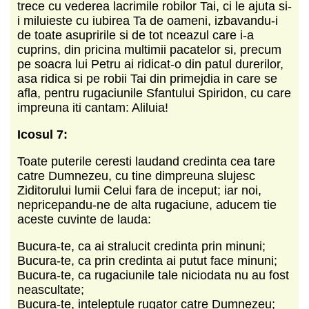
trece cu vederea lacrimile robilor Tai, ci le ajuta si-
i miluieste cu iubirea Ta de oameni, izbavandu-i
de toate asupririle si de tot nceazul care i-a
cuprins, din pricina multimii pacatelor si, precum
pe soacra lui Petru ai ridicat-o din patul durerilor,
asa ridica si pe robii Tai din primejdia in care se
afla, pentru rugaciunile Sfantului Spiridon, cu care
impreuna iti cantam: Aliluia!
Icosul 7:
Toate puterile ceresti laudand credinta cea tare
catre Dumnezeu, cu tine dimpreuna slujesc
Ziditorului lumii Celui fara de inceput; iar noi,
nepricepandu-ne de alta rugaciune, aducem tie
aceste cuvinte de lauda:
Bucura-te, ca ai stralucit credinta prin minuni;
Bucura-te, ca prin credinta ai putut face minuni;
Bucura-te, ca rugaciunile tale niciodata nu au fost
neascultate;
Bucura-te, inteleptule rugator catre Dumnezeu;