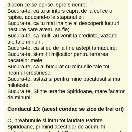
diacon ce se oprise, spre smerire;
Bucura-te, ca tu ai intors capra de la cel ce o
rapise, aducand-o la stapanul ei;
Bucura-te, ca tu mai inainte ai descoperit lucruri
nestiute care aveau sa fie;
Bucura-te, ca multi au venit la credinta, vazand
ale tale minuni;
Bucura-te, ca si eu de la tine astept tamaduire;
Bucura-te, si-mi fii mijlocitor pentru iertarea
pacatelor mele;
Bucura-te, ca ai bucurat cu minunile tale tot
neamul crestinesc;
Bucura-te, astazi si pentru mine pacatosul si ma
miluieste;
Bucura-te, Sfinte Ierarhe Spiridoane, mare facator
de minuni!
Condacul 13: (acest condac se zice de trei ori)
O, preabunule si intru tot laudate Parinte
Spiridoane, primind acest dar de acum, fii