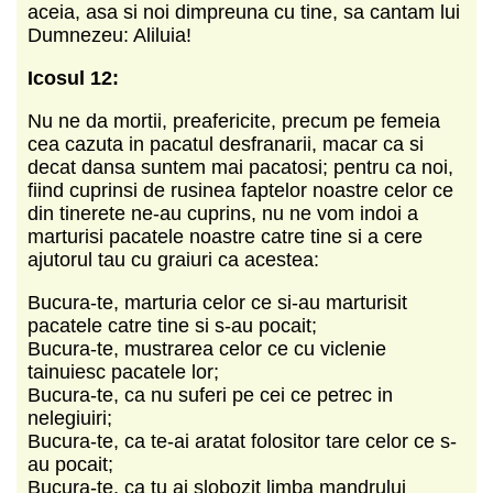
aceia, asa si noi dimpreuna cu tine, sa cantam lui
Dumnezeu: Aliluia!
Icosul 12:
Nu ne da mortii, preafericite, precum pe femeia
cea cazuta in pacatul desfranarii, macar ca si
decat dansa suntem mai pacatosi; pentru ca noi,
fiind cuprinsi de rusinea faptelor noastre celor ce
din tinerete ne-au cuprins, nu ne vom indoi a
marturisi pacatele noastre catre tine si a cere
ajutorul tau cu graiuri ca acestea:
Bucura-te, marturia celor ce si-au marturisit
pacatele catre tine si s-au pocait;
Bucura-te, mustrarea celor ce cu viclenie
tainuiesc pacatele lor;
Bucura-te, ca nu suferi pe cei ce petrec in
nelegiuiri;
Bucura-te, ca te-ai aratat folositor tare celor ce s-
au pocait;
Bucura-te, ca tu ai slobozit limba mandrului