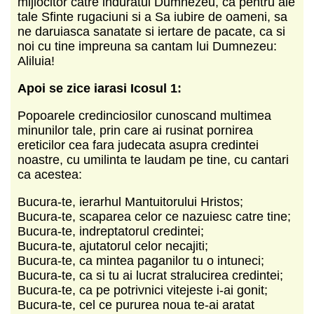
mijlocitor catre induratul Dumnezeu, ca pentru ale
tale Sfinte rugaciuni si a Sa iubire de oameni, sa
ne daruiasca sanatate si iertare de pacate, ca si
noi cu tine impreuna sa cantam lui Dumnezeu:
Aliluia!
Apoi se zice iarasi Icosul 1:
Popoarele credinciosilor cunoscand multimea
minunilor tale, prin care ai rusinat pornirea
ereticilor cea fara judecata asupra credintei
noastre, cu umilinta te laudam pe tine, cu cantari
ca acestea:
Bucura-te, ierarhul Mantuitorului Hristos;
Bucura-te, scaparea celor ce nazuiesc catre tine;
Bucura-te, indreptatorul credintei;
Bucura-te, ajutatorul celor necajiti;
Bucura-te, ca mintea paganilor tu o intuneci;
Bucura-te, ca si tu ai lucrat stralucirea credintei;
Bucura-te, ca pe potrivnici vitejeste i-ai gonit;
Bucura-te, cel ce pururea noua te-ai aratat