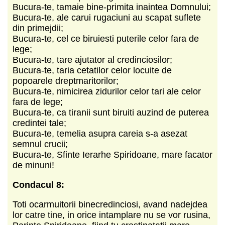
Bucura-te, tamaie bine-primita inaintea Domnului;
Bucura-te, ale carui rugaciuni au scapat suflete
din primejdii;
Bucura-te, cel ce biruiesti puterile celor fara de
lege;
Bucura-te, tare ajutator al credinciosilor;
Bucura-te, taria cetatilor celor locuite de
popoarele dreptmaritorilor;
Bucura-te, nimicirea zidurilor celor tari ale celor
fara de lege;
Bucura-te, ca tiranii sunt biruiti auzind de puterea
credintei tale;
Bucura-te, temelia asupra careia s-a asezat
semnul crucii;
Bucura-te, Sfinte Ierarhe Spiridoane, mare facator
de minuni!
Condacul 8:
Toti ocarmuitorii binecredinciosi, avand nadejdea
lor catre tine, in orice intamplare nu se vor rusina,