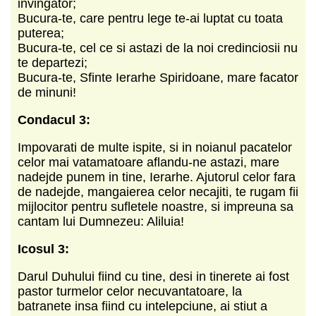
invingator;
Bucura-te, care pentru lege te-ai luptat cu toata
puterea;
Bucura-te, cel ce si astazi de la noi credinciosii nu
te departezi;
Bucura-te, Sfinte Ierarhe Spiridoane, mare facator
de minuni!
Condacul 3:
Impovarati de multe ispite, si in noianul pacatelor
celor mai vatamatoare aflandu-ne astazi, mare
nadejde punem in tine, Ierarhe. Ajutorul celor fara
de nadejde, mangaierea celor necajiti, te rugam fii
mijlocitor pentru sufletele noastre, si impreuna sa
cantam lui Dumnezeu: Aliluia!
Icosul 3:
Darul Duhului fiind cu tine, desi in tinerete ai fost
pastor turmelor celor necuvantatoare, la
batranete insa fiind cu intelepciune, ai stiut a