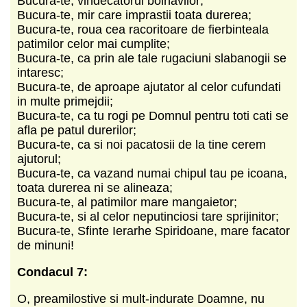
Bucura-te, vindecatorul bolnavilor;
Bucura-te, mir care imprastii toata durerea;
Bucura-te, roua cea racoritoare de fierbinteala
patimilor celor mai cumplite;
Bucura-te, ca prin ale tale rugaciuni slabanogii se
intaresc;
Bucura-te, de aproape ajutator al celor cufundati
in multe primejdii;
Bucura-te, ca tu rogi pe Domnul pentru toti cati se
afla pe patul durerilor;
Bucura-te, ca si noi pacatosii de la tine cerem
ajutorul;
Bucura-te, ca vazand numai chipul tau pe icoana,
toata durerea ni se alineaza;
Bucura-te, al patimilor mare mangaietor;
Bucura-te, si al celor neputinciosi tare sprijinitor;
Bucura-te, Sfinte Ierarhe Spiridoane, mare facator
de minuni!
Condacul 7:
O, preamilostive si mult-indurate Doamne, nu