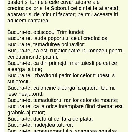
pastori si turmele cele cuvantatoare ale
credinciosilor si la Soborul cel dintai te-ai aratat
aparator si de minuni facator; pentru aceasta iti
aducem cantarea:
Bucura-te, episcopul Trimitundei;
Bucura-te, lauda poporului celui credincios;
Bucura-te, tamaduirea bolnavilor;
Bucura-te, ca esti rugator catre Dumnezeu pentru
cei cuprinsi de patimi;
Bucura-te, ca din primejdii mantuiesti pe cei ce
alearga la tine;
Bucura-te, izbavitorul patimilor celor trupesti si
sufletesti;
Bucura-te, ca oricine alearga la ajutorul tau nu
iese neajutorat;
Bucura-te, tamaduitorul ranilor celor de moarte;
Bucura-te, ca la orice intamplare fiind chemat esti
grabnic ajutator;
Bucura-te, doctorul cel fara de plata;
Bucura-te, nadejdea tuturor;
Bucura-te, acoperamantul si scaparea noastra;