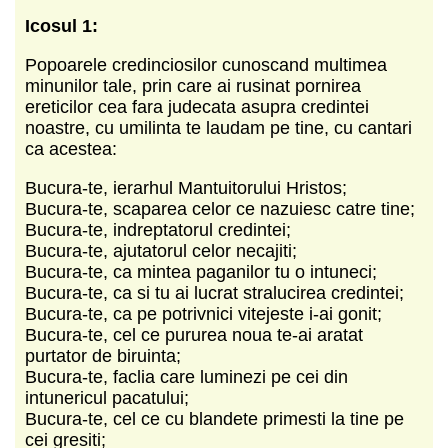
Icosul 1:
Popoarele credinciosilor cunoscand multimea
minunilor tale, prin care ai rusinat pornirea
ereticilor cea fara judecata asupra credintei
noastre, cu umilinta te laudam pe tine, cu cantari
ca acestea:
Bucura-te, ierarhul Mantuitorului Hristos;
Bucura-te, scaparea celor ce nazuiesc catre tine;
Bucura-te, indreptatorul credintei;
Bucura-te, ajutatorul celor necajiti;
Bucura-te, ca mintea paganilor tu o intuneci;
Bucura-te, ca si tu ai lucrat stralucirea credintei;
Bucura-te, ca pe potrivnici vitejeste i-ai gonit;
Bucura-te, cel ce pururea noua te-ai aratat
purtator de biruinta;
Bucura-te, faclia care luminezi pe cei din
intunericul pacatului;
Bucura-te, cel ce cu blandete primesti la tine pe
cei gresiti;