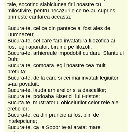
tale, socotind slabiciunea firii noastre cu
milostivire, pentru necazurile ce ne-au cuprins,
primeste cantarea aceasta:
Bucura-te, cel ce din pantece ai fost ales de
Dumnezeu;
Bucura-te, cel care fara invatatura filozofica ai
fost legii aparator, biruind pe filozofi;
Bucura-te, arhiereule impodobit cu darul Sfantului
Duh;
Bucura-te, comoara legii noastre cea mult
pretuita;
Bucura-te, de la care si cei mai invatati legiuitori
s-au povatuit;
Bucura-te, lauda arhiereilor si a dascalilor;
Bucura-te, podoaba Bisericii lui Hristos;
Bucuta-te, mustratorul obiceiurilor celor rele ale
ereticilor;
Bucura-te, ca din pruncie ai fost plin de
intelepciune;
Bucura-te, ca la Sobor te-ai aratat mare