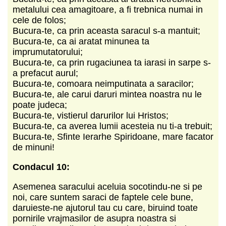
metalului cea amagitoare, a fi trebnica numai in
cele de folos;
Bucura-te, ca prin aceasta saracul s-a mantuit;
Bucura-te, ca ai aratat minunea ta
imprumutatorului;
Bucura-te, ca prin rugaciunea ta iarasi in sarpe s-
a prefacut aurul;
Bucura-te, comoara neimputinata a saracilor;
Bucura-te, ale carui daruri mintea noastra nu le
poate judeca;
Bucura-te, vistierul darurilor lui Hristos;
Bucura-te, ca averea lumii acesteia nu ti-a trebuit;
Bucura-te, Sfinte Ierarhe Spiridoane, mare facator
de minuni!
Condacul 10:
Asemenea saracului aceluia socotindu-ne si pe
noi, care suntem saraci de faptele cele bune,
daruieste-ne ajutorul tau cu care, biruind toate
pornirile vrajmasilor de asupra noastra si