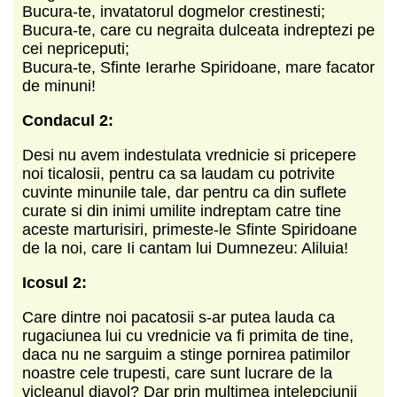
Bucura-te, invatatorul dogmelor crestinesti;
Bucura-te, care cu negraita dulceata indreptezi pe
cei nepriceputi;
Bucura-te, Sfinte Ierarhe Spiridoane, mare facator
de minuni!
Condacul 2:
Desi nu avem indestulata vrednicie si pricepere
noi ticalosii, pentru ca sa laudam cu potrivite
cuvinte minunile tale, dar pentru ca din suflete
curate si din inimi umilite indreptam catre tine
aceste marturisiri, primeste-le Sfinte Spiridoane
de la noi, care Ii cantam lui Dumnezeu: Aliluia!
Icosul 2:
Care dintre noi pacatosii s-ar putea lauda ca
rugaciunea lui cu vrednicie va fi primita de tine,
daca nu ne sarguim a stinge pornirea patimilor
noastre cele trupesti, care sunt lucrare de la
vicleanul diavol? Dar prin multimea intelepciunii