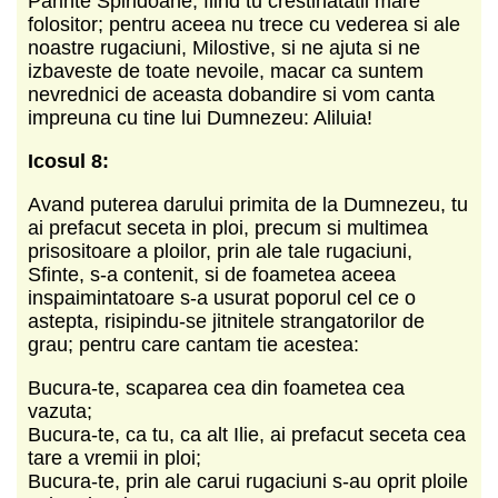
Parinte Spiridoane, fiind tu crestinatatii mare
folositor; pentru aceea nu trece cu vederea si ale
noastre rugaciuni, Milostive, si ne ajuta si ne
izbaveste de toate nevoile, macar ca suntem
nevrednici de aceasta dobandire si vom canta
impreuna cu tine lui Dumnezeu: Aliluia!
Icosul 8:
Avand puterea darului primita de la Dumnezeu, tu
ai prefacut seceta in ploi, precum si multimea
prisositoare a ploilor, prin ale tale rugaciuni,
Sfinte, s-a contenit, si de foametea aceea
inspaimintatoare s-a usurat poporul cel ce o
astepta, risipindu-se jitnitele strangatorilor de
grau; pentru care cantam tie acestea:
Bucura-te, scaparea cea din foametea cea
vazuta;
Bucura-te, ca tu, ca alt Ilie, ai prefacut seceta cea
tare a vremii in ploi;
Bucura-te, prin ale carui rugaciuni s-au oprit ploile