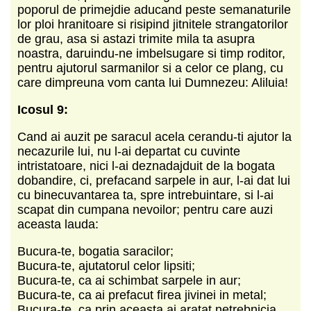
poporul de primejdie aducand peste semanaturile
lor ploi hranitoare si risipind jitnitele strangatorilor
de grau, asa si astazi trimite mila ta asupra
noastra, daruindu-ne imbelsugare si timp roditor,
pentru ajutorul sarmanilor si a celor ce plang, cu
care dimpreuna vom canta lui Dumnezeu: Aliluia!
Icosul 9:
Cand ai auzit pe saracul acela cerandu-ti ajutor la
necazurile lui, nu l-ai departat cu cuvinte
intristatoare, nici l-ai deznadajduit de la bogata
dobandire, ci, prefacand sarpele in aur, l-ai dat lui
cu binecuvantarea ta, spre intrebuintare, si l-ai
scapat din cumpana nevoilor; pentru care auzi
aceasta lauda:
Bucura-te, bogatia saracilor;
Bucura-te, ajutatorul celor lipsiti;
Bucura-te, ca ai schimbat sarpele in aur;
Bucura-te, ca ai prefacut firea jivinei in metal;
Bucura-te, ca prin aceasta ai aratat netrebnicia