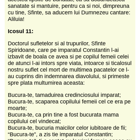
sanatate si mantuire, pentru ca si noi, dimpreuna
cu tine, Sfinte, sa aducem lui Dumnezeu cantare:
Aliluia!
Icosul 11:
Doctorul sufletelor si al trupurilor, Sfinte
Spiridoane, care pe imparatul Constantin l-ai
izbavit de boala ce avea si pe copilul femeii celei
de atunci l-ai intors spre viata, intoarce si ticalosul
nostru suflet cel mort de multimea pacatelor ce l-
au cuprins din indemnarea diavolului, si primeste
spre plata multumirea aceasta:
Bucura-te, tamaduirea credinciosului imparat;
Bucura-te, scaparea copilului femeii cel ce era pe
moarte;
Bucura-te, ca prin tine a fost bucurata mama
copilului cel vindecat;
Bucura-te, bucuria maicilor celor iubitoare de fii;
“Bucura-te”, a zis tie imparatul Constantin;