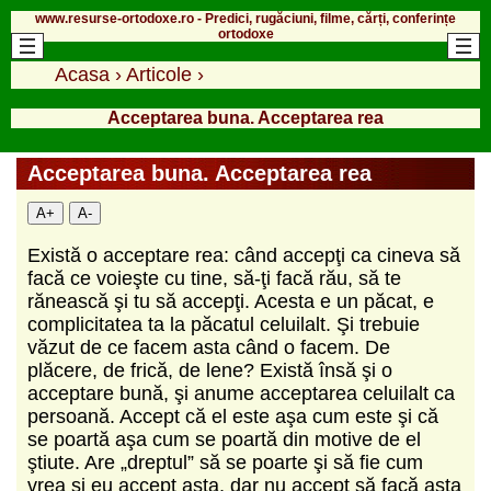
www.resurse-ortodoxe.ro - Predici, rugăciuni, filme, cărți, conferințe
ortodoxe
Acasa
›
Articole
›
Acceptarea buna. Acceptarea rea
Acceptarea buna. Acceptarea rea
A+
A-
Există o acceptare rea: când accepţi ca cineva să
facă ce voieşte cu tine, să-ţi facă rău, să te
rănească şi tu să accepţi. Acesta e un păcat, e
complicitatea ta la păcatul celuilalt. Şi trebuie
văzut de ce facem asta când o facem. De
plăcere, de frică, de lene? Există însă şi o
acceptare bună, şi anume acceptarea celuilalt ca
persoană. Accept că el este aşa cum este şi că
se poartă aşa cum se poartă din motive de el
ştiute. Are „dreptul” să se poarte şi să fie cum
vrea şi eu accept asta, dar nu accept să facă asta