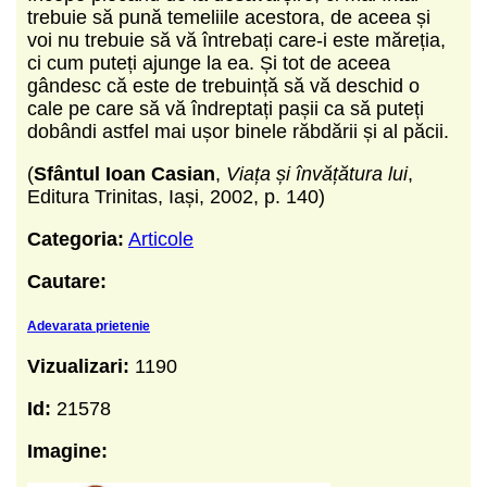
trebuie să pună temeliile acestora, de aceea și
voi nu trebuie să vă întrebați care-i este măreția,
ci cum puteți ajunge la ea. Și tot de aceea
gândesc că este de trebuință să vă deschid o
cale pe care să vă îndreptați pașii ca să puteți
dobândi astfel mai ușor binele răbdării și al păcii.
(
Sfântul Ioan Casian
,
Viața și învățătura lui
,
Editura Trinitas, Iași, 2002, p. 140)
Categoria:
Articole
Cautare:
Adevarata prietenie
Vizualizari:
1190
Id:
21578
Imagine: