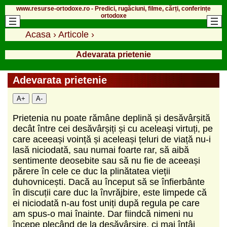
www.resurse-ortodoxe.ro - Predici, rugăciuni, filme, cărți, conferințe
ortodoxe
Acasa
›
Articole
›
Adevarata prietenie
Adevarata prietenie
A+
A-
Prietenia nu poate rămâne deplină și desăvârșită
decât între cei desăvârșiți și cu aceleași virtuți, pe
care aceeași voință și aceleași țeluri de viață nu-i
lasă niciodată, sau numai foarte rar, să aibă
sentimente deosebite sau să nu fie de aceeași
părere în cele ce duc la plinătatea vieții
duhovnicești. Dacă au început să se înfierbânte
în discuții care duc la învrăjbire, este limpede că
ei niciodată n-au fost uniți după regula pe care
am spus-o mai înainte. Dar fiindcă nimeni nu
începe plecând de la desăvârșire, ci mai întâi