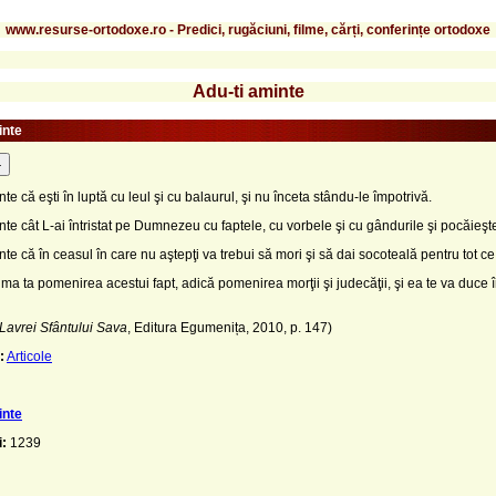
www.resurse-ortodoxe.ro - Predici, rugăciuni, filme, cărți, conferințe ortodoxe
Adu-ti aminte
inte
-
te că eşti în luptă cu leul şi cu balaurul, şi nu înceta stându-le împotrivă.
nte cât L-ai întristat pe Dumnezeu cu faptele, cu vorbele şi cu gândurile şi pocăieşte
nte că în ceasul în care nu aştepţi va trebui să mori şi să dai socoteală pentru tot ce 
nima ta pomenirea acestui fapt, adică pomenirea morţii şi judecăţii, şi ea te va duce î
 Lavrei Sfântului Sava
, Editura Egumenița, 2010, p. 147)
:
Articole
inte
i:
1239