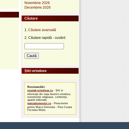
Noiembrie 2026
Decembrie 2026
Căutare
1.
Căutare avansată
2. Căutare rapidă - cuvânt:
Știri ortodoxe
Recomandări:
noutati-ortodoxe.ro
- Știri și
informații din viața bisericii ortodoxe,
evenimente religioase, conferințe,
apariții editoriale.
maicadomnului.ro
- Preacinstire
pentru Maica Domnului - Prea Curata
Fecioara Maria.