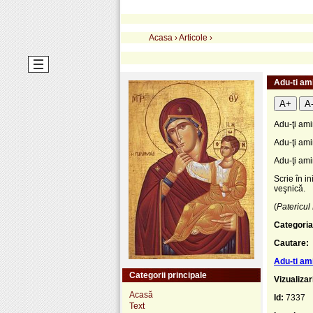
Acasa
›
Articole
›
Adu-ti am
A+
A
Adu-ţi amin
Adu-ţi ami
Adu-ţi ami
Scrie în i
veşnică.
(
Patericul
Categoria
Cautare:
Adu-ti am
Categorii principale
Vizualizar
Acasă
Id:
7337
Text