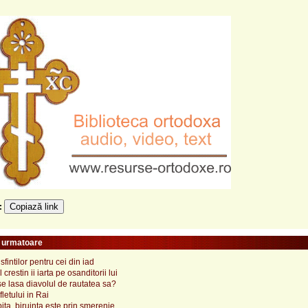
Copiază link
e:
e urmatoare
 sfintilor pentru cei din iad
crestin ii iarta pe osanditorii lui
e lasa diavolul de rautatea sa?
letului in Rai
pita, biruinta este prin smerenie