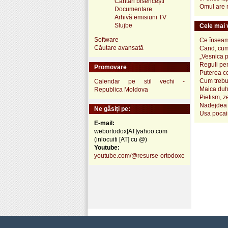
Cântări bisericești
Omul are m
Documentare
Arhivă emisiuni TV
Slujbe
Cele mai v
Software
Ce înseamn
Căutare avansată
Cand, cum
„Vesnica 
Reguli pen
Promovare
Puterea ce
Cum trebui
Calendar pe stil vechi -
Maica duh
Republica Moldova
Pietism, z
Nadejdea 
Ne găsiți pe:
Usa pocai
E-mail:
webortodox[AT]yahoo.com
(inlocuiti [AT] cu @)
Youtube:
youtube.com/@resurse-ortodoxe