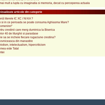
ai mult a lupta cu imaginatia si memoria, decat cu perceperea actuala
izualizate articole din categorie
ă literele IC XC / NI KA ?
 si in ce perioada se poate consuma Aghiasma Mare?
pomenire!”
tru crestinii care merg duminica la Biserica
lor 40 de liturghii si parastase
e sa se incheie fiecare rugaciune crestina?
ovniceasca din manastire
elotism, intelectualism, hipercriticism
mea este Tatal
ntei