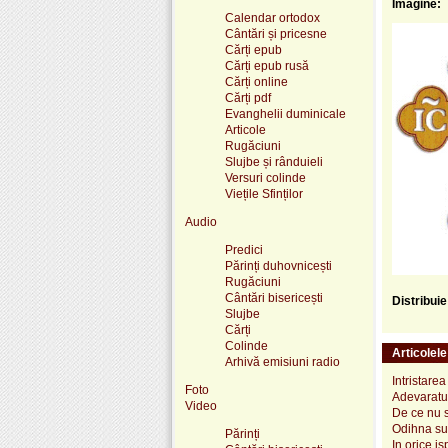
Imagine:
Calendar ortodox
Cântări și pricesne
Cărți epub
Cărți epub rusă
Cărți online
Cărți pdf
Evanghelii duminicale
Articole
Rugăciuni
Slujbe și rânduieli
Versuri colinde
Viețile Sfinților
Audio
Predici
Părinți duhovnicești
Rugăciuni
Cântări bisericești
Distribui
Slujbe
Cărți
Colinde
Articolel
Arhivă emisiuni radio
Intristarea
Foto
Adevaratul 
Video
De ce nu s
Odihna suf
Părinți
In orice is