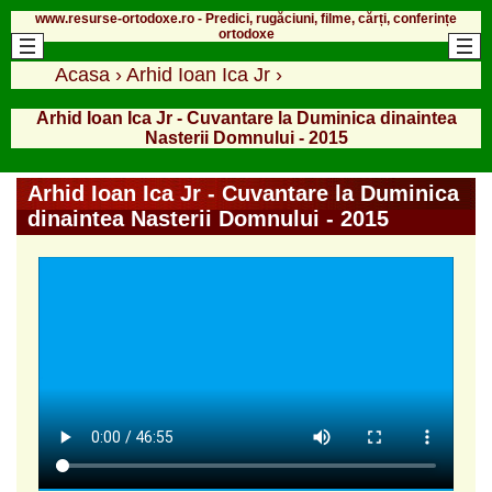
www.resurse-ortodoxe.ro - Predici, rugăciuni, filme, cărți, conferințe
ortodoxe
Acasa
›
Arhid Ioan Ica Jr
›
Arhid Ioan Ica Jr - Cuvantare la Duminica dinaintea
Nasterii Domnului - 2015
Arhid Ioan Ica Jr - Cuvantare la Duminica
dinaintea Nasterii Domnului - 2015