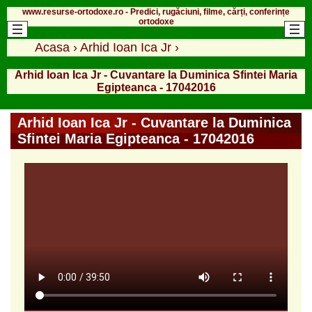
www.resurse-ortodoxe.ro - Predici, rugăciuni, filme, cărți, conferințe
ortodoxe
Acasa
›
Arhid Ioan Ica Jr
›
Arhid Ioan Ica Jr - Cuvantare la Duminica Sfintei Maria
Egipteanca - 17042016
Arhid Ioan Ica Jr - Cuvantare la Duminica
Sfintei Maria Egipteanca - 17042016