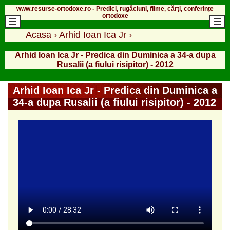
www.resurse-ortodoxe.ro - Predici, rugăciuni, filme, cărți, conferințe
ortodoxe
Acasa
›
Arhid Ioan Ica Jr
›
Arhid Ioan Ica Jr - Predica din Duminica a 34-a dupa
Rusalii (a fiului risipitor) - 2012
Arhid Ioan Ica Jr - Predica din Duminica a
34-a dupa Rusalii (a fiului risipitor) - 2012