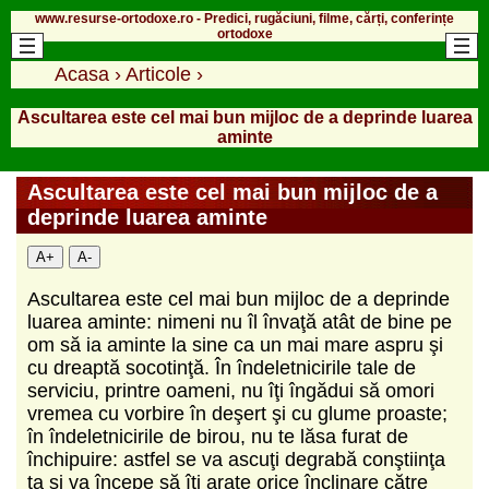
www.resurse-ortodoxe.ro - Predici, rugăciuni, filme, cărți, conferințe
ortodoxe
Acasa
›
Articole
›
Ascultarea este cel mai bun mijloc de a deprinde luarea
aminte
Ascultarea este cel mai bun mijloc de a
deprinde luarea aminte
A+
A-
Ascultarea este cel mai bun mijloc de a deprinde
luarea aminte: nimeni nu îl învaţă atât de bine pe
om să ia aminte la sine ca un mai mare aspru şi
cu dreaptă socotinţă. În îndeletnicirile tale de
serviciu, printre oameni, nu îţi îngădui să omori
vremea cu vorbire în deşert şi cu glume proaste;
în îndeletnicirile de birou, nu te lăsa furat de
închipuire: astfel se va ascuţi degrabă conştiinţa
ta şi va începe să îţi arate orice înclinare către