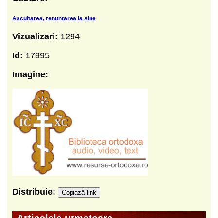
Ascultarea, renuntarea la sine
Vizualizari:
1294
Id:
17995
Imagine:
Distribuie:
Copiază link
Articolele urmatoare