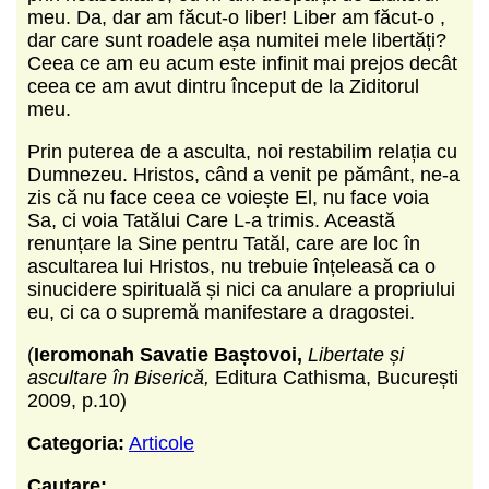
meu. Da, dar am făcut-o liber! Liber am făcut-o ,
dar care sunt roadele așa numitei mele libertăți?
Ceea ce am eu acum este infinit mai prejos decât
ceea ce am avut dintru început de la Ziditorul
meu.
Prin puterea de a asculta, noi restabilim relația cu
Dumnezeu. Hristos, când a venit pe pământ, ne-a
zis că nu face ceea ce voiește El, nu face voia
Sa, ci voia Tatălui Care L-a trimis. Această
renunțare la Sine pentru Tatăl, care are loc în
ascultarea lui Hristos, nu trebuie înțeleasă ca o
sinucidere spirituală și nici ca anulare a propriului
eu, ci ca o supremă manifestare a dragostei.
(
Ieromonah Savatie Baștovoi,
Libertate și
ascultare în Biserică,
Editura Cathisma, București
2009, p.10)
Categoria:
Articole
Cautare: