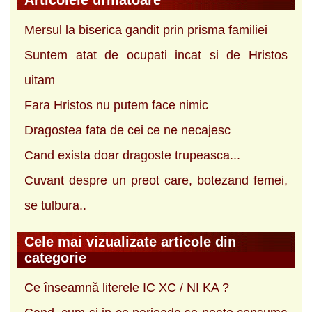
Mersul la biserica gandit prin prisma familiei
Suntem atat de ocupati incat si de Hristos
uitam
Fara Hristos nu putem face nimic
Dragostea fata de cei ce ne necajesc
Cand exista doar dragoste trupeasca...
Cuvant despre un preot care, botezand femei,
se tulbura..
Cele mai vizualizate articole din
categorie
Ce înseamnă literele IC XC / NI KA ?