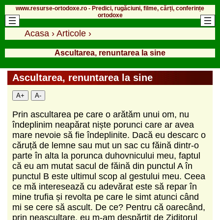
www.resurse-ortodoxe.ro - Predici, rugăciuni, filme, cărți, conferințe
ortodoxe
Acasa
›
Articole
›
Ascultarea, renuntarea la sine
Ascultarea, renuntarea la sine
A+
A-
Prin ascultarea pe care o arătăm unui om, nu
îndeplinim neapărat niște porunci care ar avea
mare nevoie să fie îndeplinite. Dacă eu descarc o
căruță de lemne sau mut un sac cu făină dintr-o
parte în alta la porunca duhovnicului meu, faptul
că eu am mutat sacul de făină din punctul A în
punctul B este ultimul scop al gestului meu. Ceea
ce mă interesează cu adevărat este să repar în
mine trufia și revolta pe care le simt atunci când
mi se cere să ascult. De ce? Pentru că oarecând,
prin neascultare, eu m-am despărțit de Ziditorul