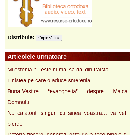
Distribuie:
Copiază link
Articolele urmatoare
Milostenia nu este numai sa dai din traista
Linistea pe care o aduce smerenia
Buna-Vestire “evanghelia” despre Maica
Domnului
Nu calatoriti singuri cu sinea voastra… va veti
pierde
Datoria fiecarei generatii este de a face binele si