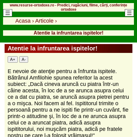
www.resurse-ortodoxe.ro - Predici, rugăciuni, filme, cărți, conferințe
ortodoxe
Acasa
›
Articole
›
Atentie la infruntarea ispitelor!
Atentie la infruntarea ispitelor!
A+
A-
E nevoie de atenţie pentru a înfrunta ispitele.
Bătrânul Amfilohie spunea referitor la acest
subiect: „Dacă cineva aruncă cu piatra într-un
câine acesta, în loc de a se arunca asupra celui
ce a dat cu piatra, se aruncă asupra pietrei pentru
a o mişca. Noi facem al fel. Ispititorul trimite o
persoană pentru a ne ispiti fie printr-un cuvânt, fie
printr-o atitudine şi, în loc de a ne arunca asupra
celui ce a aruncat piatra, adică asupra
ispititorului, noi muşcăm piatra, adică pe fratele
nostru pe care l-a folosit vrăjmaşul!”