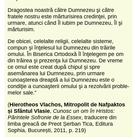
Dragostea noastră către Dumnezeu şi către
fratele nostru este măr­turisirea credinţei, prin
urmare, atunci când Îl iubim pe Dumnezeu, Îl şi
mărturisim.
De obicei, celelalte religii, celelalte sisteme,
compun şi înţelesul lui Dumnezeu din trăirile
omului. În Biserica Ortodoxă îl înţelegem pe om
din trăirea şi prezenţa lui Dumnezeu. De vreme
ce omul este creat după chipul şi spre
asemănarea lui Dumnezeu, prin urmare
cunoaşterea dreaptă a lui Dumnezeu este o
condiţie a cunoaşterii omului şi a rezolvării proble­
melor sale.”
(
Hierotheos Vlachos, Mitropolit de Nafpaktos
și Sfântul Vlasie
,
Cunosc un om în Hristos:
Părintele Sofronie de la Essex
, traducere din
limba greacă de Preot Șerban Tica, Editura
Sophia, București, 2011, p. 219)