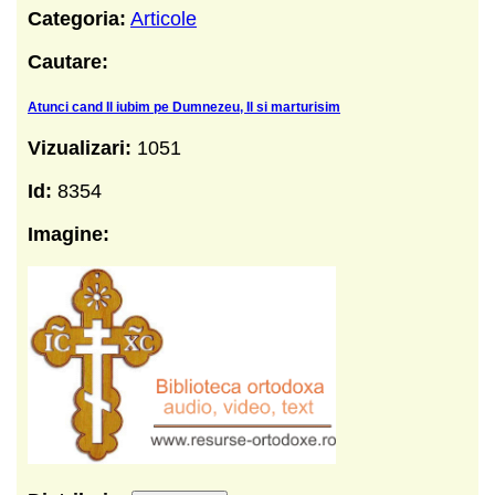
Categoria:
Articole
Cautare:
Atunci cand Il iubim pe Dumnezeu, Il si marturisim
Vizualizari:
1051
Id:
8354
Imagine: