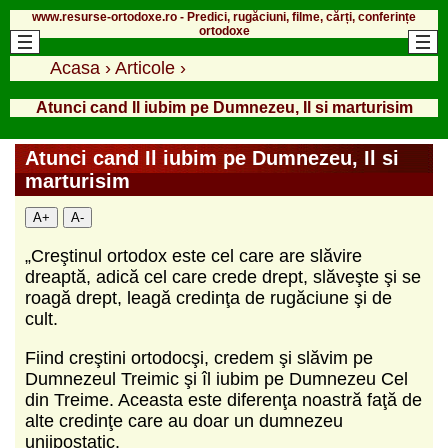
www.resurse-ortodoxe.ro - Predici, rugăciuni, filme, cărți, conferințe
ortodoxe
Acasa
›
Articole
›
Atunci cand Il iubim pe Dumnezeu, Il si marturisim
Atunci cand Il iubim pe Dumnezeu, Il si
marturisim
A+
A-
„Creştinul ortodox este cel care are slăvire
dreaptă, adică cel care crede drept, slăveşte şi se
roagă drept, leagă credinţa de rugăciune şi de
cult.
Fiind creştini ortodocşi, credem şi slăvim pe
Dumnezeul Treimic şi îl iubim pe Dumnezeu Cel
din Treime. Aceasta este diferenţa noastră faţă de
alte credinţe care au doar un dumnezeu
uniipostatic.