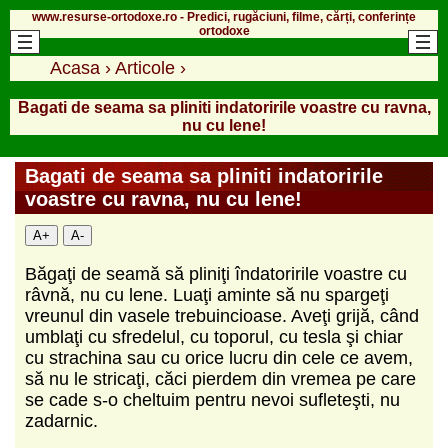
www.resurse-ortodoxe.ro - Predici, rugăciuni, filme, cărți, conferințe
ortodoxe
Acasa
›
Articole
›
Bagati de seama sa pliniti indatoririle voastre cu ravna,
nu cu lene!
Bagati de seama sa pliniti indatoririle
voastre cu ravna, nu cu lene!
A+
A-
Băgaţi de seamă să pliniţi îndatoririle voastre cu
râvnă, nu cu lene. Luaţi aminte să nu spargeţi
vreunul din vasele trebuincioase. Aveţi grijă, când
umblaţi cu sfredelul, cu toporul, cu tesla şi chiar
cu strachina sau cu orice lucru din cele ce avem,
să nu le stricaţi, căci pierdem din vremea pe care
se cade s-o cheltuim pentru nevoi sufleteşti, nu
zadarnic.