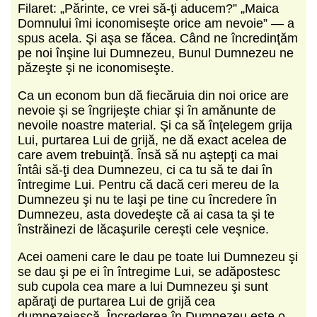
Filaret:
„
Părinte, ce vrei să-ţi aducem?”
„
Maica
Domnului îmi iconomiseşte orice am nevoie”
—
a
spus acela. Şi aşa se făcea. Când ne încredinţăm
pe noi înşine lui Dumnezeu, Bunul Dumnezeu ne
păzeşte şi ne iconomiseşte.
Ca un econom bun dă fiecăruia din noi orice are
nevoie şi se îngrijeşte chiar şi în amănunte de
nevoile noastre material. Şi ca să înţelegem grija
Lui, purtarea Lui de grijă, ne dă exact acelea de
care avem trebuinţă. Însă să nu aştepţi ca mai
întâi să-ţi dea Dumnezeu, ci ca tu să te dai în
întregime Lui. Pentru că dacă ceri mereu de la
Dumnezeu şi nu te laşi pe tine cu încredere în
Dumnezeu, asta dovedeşte că ai casa ta şi te
înstrăinezi de lăcaşurile cereşti cele veşnice.
Acei oameni care le dau pe toate lui Dumnezeu şi
se dau şi pe ei în întregime Lui, se adăpostesc
sub cupola cea mare a lui Dumnezeu şi sunt
apăraţi de purtarea Lui de grijă cea
dumnezeiască. Încrederea în Dumnezeu este o