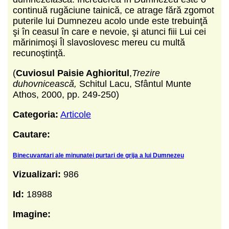
continuă rugăciune tainică, ce atrage fără zgomot
puterile lui Dumnezeu acolo unde este trebuinţă
şi în ceasul în care e nevoie, şi atunci fiii Lui cei
mărinimoşi Îl slavoslovesc mereu cu multă
recunoştinţă.
(
Cuviosul Paisie Aghioritul
,
Trezire
duhovnicească,
Schitul Lacu, Sfântul Munte
Athos, 2000, pp. 249-250)
Categoria:
Articole
Cautare:
Binecuvantari ale minunatei purtari de grija a lui Dumnezeu
Vizualizari:
986
Id:
18988
Imagine: