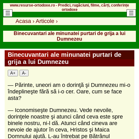
www.resurse-ortodoxe.ro - Predici, rugăciuni, filme, cărți, conferințe
ortodoxe
Acasa
›
Articole
›
Binecuvantari ale minunatei purtari de grija a lui
Dumnezeu
Binecuvantari ale minunatei purtari de
grija a lui Dumnezeu
A+
A-
—
Părinte, uneori am o dorinţă şi Dumnezeu mi-o
îndeplineşte fără să i-o cer. Oare, cum se face
asta?
—
Iconomiseşte Dumnezeu. Vede nevoile,
dorinţele noastre şi atunci când ceva este spre
binele nostru, ni-l dă. Atunci când cineva are
nevoie de ajutor în ceva, Hristos şi Maica
Domnului ajută. L-au întrebat pe Bătrânul