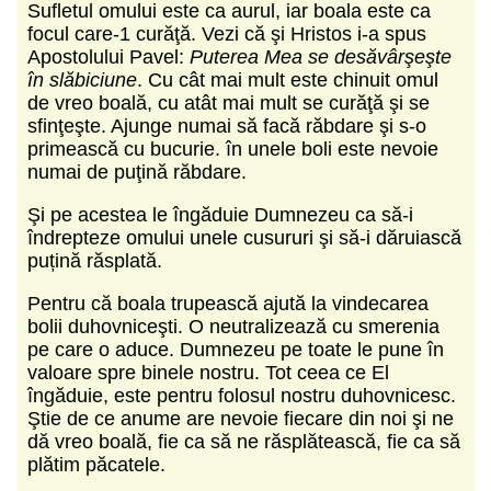
Sufletul omului este ca aurul, iar boala este ca
focul care-1 curăţă. Vezi că şi Hristos i-a spus
Apostolului Pavel:
Puterea Mea se desăvârşeşte
în slăbiciune
. Cu cât mai mult este chinuit omul
de vreo boală, cu atât mai mult se curăţă şi se
sfinţeşte. Ajunge numai să facă răbdare şi s-o
primească cu bucurie. în unele boli este nevoie
numai de puţină răbdare.
Şi pe acestea le îngăduie Dumnezeu ca să-i
îndrepteze omului unele cusururi şi să-i dăruiască
puțină răsplată.
Pentru că boala trupească ajută la vindecarea
bolii duhovniceşti. O neutralizează cu smerenia
pe care o aduce. Dumnezeu pe toate le pune în
valoare spre binele nostru. Tot ceea ce El
îngăduie, este pentru folosul nostru duhovnicesc.
Ştie de ce anume are nevoie fiecare din noi şi ne
dă vreo boală, fie ca să ne răsplătească, fie ca să
plătim păcatele.