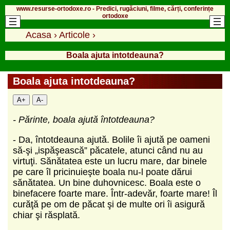
www.resurse-ortodoxe.ro - Predici, rugăciuni, filme, cărți, conferințe
ortodoxe
Acasa
›
Articole
›
Boala ajuta intotdeauna?
Boala ajuta intotdeauna?
A+
A-
- Părinte, boala ajută întotdeauna?
- Da, întotdeauna ajută. Bolile îi ajută pe oameni
să-şi „ispăşească” păcatele, atunci când nu au
virtuţi. Sănătatea este un lucru mare, dar binele
pe care îl pricinuieşte boala nu-l poate dărui
sănătatea. Un bine duhovnicesc. Boala este o
binefacere foarte mare. Într-adevăr, foarte mare! Îl
curăţă pe om de păcat şi de multe ori îi asigură
chiar şi răsplată.