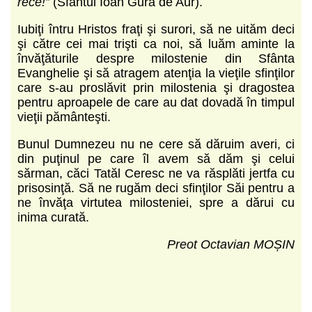
rece!”
(Sfântul Ioan Gură de Aur).
Iubiţi întru Hristos fraţi şi surori, să ne uităm deci
şi către cei mai trişti ca noi, să luăm aminte la
învăţăturile despre milostenie din Sfânta
Evanghelie şi să atragem atenţia la vieţile sfinţilor
care s-au proslăvit prin milostenia şi dragostea
pentru aproapele de care au dat dovadă în timpul
vieţii pământeşti.
Bunul Dumnezeu nu ne cere să dăruim averi, ci
din puţinul pe care îl avem să dăm şi celui
sărman, căci Tatăl Ceresc ne va răsplăti jertfa cu
prisosinţă. Să ne rugăm deci sfinţilor Săi pentru a
ne învăţa virtutea milosteniei, spre a dărui cu
inima curată.
Preot Octavian MOȘIN