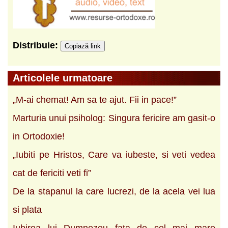
Distribuie:
Copiază link
Articolele urmatoare
„M-ai chemat! Am sa te ajut. Fii in pace!”
Marturia unui psiholog: Singura fericire am gasit-o
in Ortodoxie!
„Iubiti pe Hristos, Care va iubeste, si veti vedea
cat de fericiti veti fi”
De la stapanul la care lucrezi, de la acela vei lua
si plata
Iubirea lui Dumnezeu fata de cel mai mare