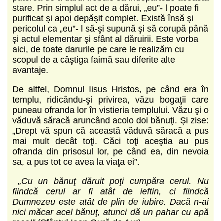
stare. Prin simplul act de a dărui, „eu”- l poate fi
purificat şi apoi depăşit complet. Există însă şi
pericolul ca „eu”- l să-şi supună şi să corupă până
şi actul elementar şi sfânt al dăruirii. Este vorba
aici, de toate darurile pe care le re­alizăm cu
scopul de a câştiga faimă sau diferite alte
avantaje.
De altfel, Domnul Iisus Hristos, pe când era în
templu, ridicându-şi privirea, văzu bogaţii care
puneau ofranda lor în vistieria templului. Văzu şi o
văduvă săracă aruncând acolo doi bănuţi. Şi zise:
„Drept vă spun că această văduvă săracă a pus
mai mult decât toţi. Căci toţi aceştia au pus
ofranda din prisosul lor, pe când ea, din nevoia
sa, a pus tot ce avea la viaţa ei”.
„Cu un bănuţ dăruit poţi cumpăra cerul. Nu
fiindcă cerul ar fi atât de ieftin, ci fiindcă
Dumnezeu este atât de plin de iubire. Dacă n-ai
nici măcar acel bănuţ, atunci dă un pahar cu apă