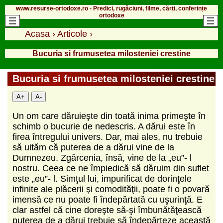
www.resurse-ortodoxe.ro - Predici, rugăciuni, filme, cărți, conferințe
ortodoxe
Acasa
›
Articole
›
Bucuria si frumusetea milosteniei crestine
Bucuria si frumusetea milosteniei crestine
A+
A-
Un om care dăruieşte din toată inima primeşte în
schimb o bucurie de nedescris. A dărui este în
firea întregului univers. Dar, mai ales, nu trebuie
să uităm că puterea de a dărui vine de la
Dumnezeu. Zgârcenia, însă, vine de la „eu”- l
nostru. Ceea ce ne împiedică să dăruim din suflet
este „eu”- l. Simţul lui, impurificat de dorinţele
infinite ale plăcerii şi comodităţii, poate fi o povară
imensă ce nu poate fi îndepărtată cu uşur­inţă. E
clar astfel că cine doreşte să-şi îm­bunătăţească
puterea de a dărui trebuie să îndepărteze această