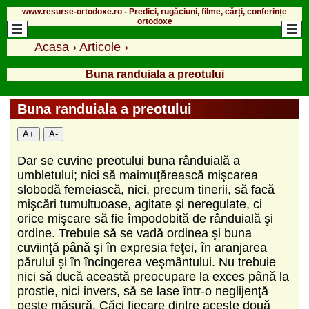
www.resurse-ortodoxe.ro - Predici, rugăciuni, filme, cărți, conferințe
ortodoxe
Acasa
›
Articole
›
Buna randuiala a preotului
Buna randuiala a preotului
A+
A-
Dar se cuvine preotului buna rânduială a
umbletului; nici să maimuţărească mişcarea
slobodă femeiască, nici, precum tinerii, să facă
mişcări tumultuoase, agitate şi neregulate, ci
orice mişcare să fie împodobită de rânduială şi
ordine. Trebuie să se vadă ordinea şi buna
cuviinţă până şi în expresia feţei, în aranjarea
părului şi în încingerea veşmântului. Nu trebuie
nici să ducă această preocupare la exces până la
prostie, nici invers, să se lase într-o neglijenţă
peste măsură. Căci fiecare dintre aceste două