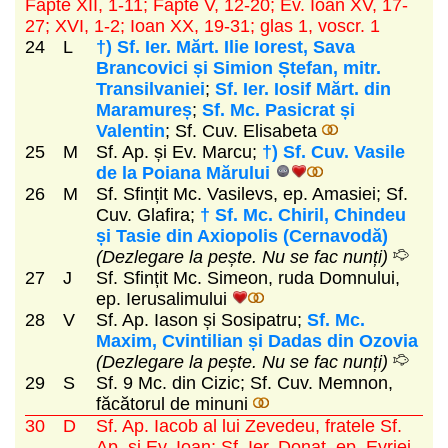
Fapte XII, 1-11; Fapte V, 12-20; Ev. Ioan XV, 17-
27; XVI, 1-2; Ioan XX, 19-31; glas 1, voscr. 1
24
L
†) Sf. Ier. Mărt. Ilie Iorest, Sava
Brancovici și Simion Ștefan, mitr.
Transilvaniei
;
Sf. Ier. Iosif Mărt. din
Maramureș
;
Sf. Mc. Pasicrat și
Valentin
; Sf. Cuv. Elisabeta
25
M
Sf. Ap. și Ev. Marcu;
†) Sf. Cuv. Vasile
de la Poiana Mărului
26
M
Sf. Sfințit Mc. Vasilevs, ep. Amasiei; Sf.
Cuv. Glafira;
† Sf. Mc. Chiril, Chindeu
și Tasie din Axiopolis (Cernavodă)
(Dezlegare la pește. Nu se fac nunți)
27
J
Sf. Sfințit Mc. Simeon, ruda Domnului,
ep. Ierusalimului
28
V
Sf. Ap. Iason și Sosipatru;
Sf. Mc.
Maxim, Cvintilian și Dadas din Ozovia
(Dezlegare la pește. Nu se fac nunți)
29
S
Sf. 9 Mc. din Cizic; Sf. Cuv. Memnon,
făcătorul de minuni
30
D
Sf. Ap. Iacob al lui Zevedeu, fratele Sf.
Ap. și Ev. Ioan; Sf. Ier. Donat, ep. Evriei