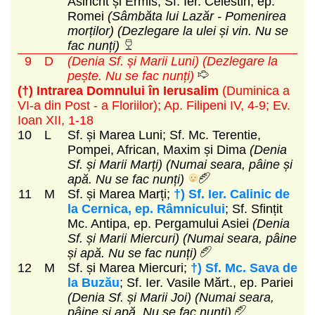
Asincrit și Ermis; Sf. Ier. Celestin, ep.
Romei
(Sâmbăta lui Lazăr - Pomenirea
morților)
(Dezlegare la ulei și vin. Nu se
fac nunți)
9
D
(Denia Sf. și Marii Luni)
(Dezlegare la
pește. Nu se fac nunți)
(†) Intrarea Domnului în Ierusalim
(Duminica a
VI-a din Post - a Floriilor)
; Ap. Filipeni IV, 4-9; Ev.
Ioan XII, 1-18
10
L
Sf. și Marea Luni; Sf. Mc. Terentie,
Pompei, African, Maxim și Dima
(Denia
Sf. și Marii Marți)
(Numai seara, pâine și
apă. Nu se fac nunți)
11
M
Sf. și Marea Marți;
†) Sf. Ier. Calinic de
la Cernica, ep. Râmnicului
; Sf. Sfințit
Mc. Antipa, ep. Pergamului Asiei
(Denia
Sf. și Marii Miercuri)
(Numai seara, pâine
și apă. Nu se fac nunți)
12
M
Sf. și Marea Miercuri;
†) Sf. Mc. Sava de
la Buzău
; Sf. Ier. Vasile Mărt., ep. Pariei
(Denia Sf. și Marii Joi)
(Numai seara,
pâine și apă. Nu se fac nunți)