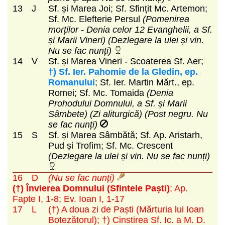
13
J
Sf. și Marea Joi; Sf. Sfințit Mc. Artemon;
Sf. Mc. Elefterie Persul
(Pomenirea
morților - Denia celor 12 Evanghelii, a Sf.
și Marii Vineri)
(Dezlegare la ulei și vin.
Nu se fac nunți)
14
V
Sf. și Marea Vineri - Scoaterea Sf. Aer;
†) Sf. Ier. Pahomie de la Gledin, ep.
Romanului
; Sf. Ier. Martin Mărt., ep.
Romei; Sf. Mc. Tomaida
(Denia
Prohodului Domnului, a Sf. și Marii
Sâmbete) (Zi aliturgică)
(Post negru. Nu
se fac nunți)
15
S
Sf. și Marea Sâmbătă; Sf. Ap. Aristarh,
Pud și Trofim; Sf. Mc. Crescent
(Dezlegare la ulei și vin. Nu se fac nunți)
16
D
(Nu se fac nunți)
(†) Învierea Domnului (Sfintele Paști)
; Ap.
Fapte I, 1-8; Ev. Ioan I, 1-17
17
L
(†) A doua zi de Paști (Mărturia lui Ioan
Botezătorul); †) Cinstirea Sf. Ic. a M. D.