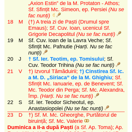
„Axion Estin” de la M. Protaton - Athos;
Sf. Sfințit Mc. Simeon, ep. Persiei
(Nu se
fac nunți)
18
M
(†) A treia zi de Paști (Drumul spre
Emaus); Sf. Cuv. Ioan, ucenicul Sf.
Grigorie Decapolitul
(Nu se fac nunți)
19
M
Sf. Cuv. Ioan de la Lavra Veche; Sf.
Sfințit Mc. Pafnutie
(Harți. Nu se fac
nunți)
20
J
† Sf. Ier. Teotim, ep. Tomisului
; Sf.
Cuv. Teodor Trihina
(Nu se fac nunți)
21
V
†) Izvorul Tămăduirii;
†) Cinstirea Sf. Ic.
a M. D. „Siriaca” de la M. Ghighiu
; Sf.
Sfințit Mc. Ianuarie, ep. de Benevent; Sf.
Mc. Teodor din Perga; Sf. Mc. Alexandra,
împ.
(Harți. Nu se fac nunți)
22
S
Sf. Ier. Teodor Sicheotul, ep.
Anastasiopolei
(Nu se fac nunți)
23
D
†) Sf. M. Mc. Gheorghe, Purtătorul de
biruință; Sf. Mc. Valerie
Duminica a II-a după Paști
(a Sf. Ap. Toma)
; Ap.