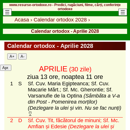
www.resurse-ortodoxe.ro - Predici, rugăciuni, filme, cărți, conferințe
ortodoxe
Acasa
›
Calendar ortodox 2028
›
Calendar ortodox - Aprilie 2028
Calendar ortodox - Aprilie 2028
A+
A-
APRILIE
Apr.
(30 zile)
ziua 13 ore, noaptea 11 ore
1
S
Sf. Cuv. Maria Egipteanca; Sf. Cuv.
Macarie Mărt.; Sf. Mc. Gherontie; Sf.
Varsanufie de la Optina
(Sâmbăta a V-a
din Post - Pomenirea morților)
(Dezlegare la ulei și vin. Nu se fac nunți)
2
D
Sf. Cuv. Tit, făcătorul de minuni; Sf. Mc.
Amfian și Edesie
(Dezlegare la ulei și