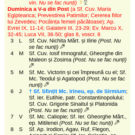
vin. Nu se fac nunți)
Duminica a V-a din Post
(a Sf. Cuv. Maria
Egipteanca; Prevestirea Patimilor; Cererea fiilor
lui Zevedeu; Pocăința femeii păcătoase)
; Ap.
Evrei IX, 11-14; Galateni III, 23-29; Ev. Marcu X,
32-45; Luca VII, 36-50; glas 8, voscr. 8
3
L
Sf. Cuv. Nichita Mărt. și Ilirie
(Post. Nu
se fac nunți)
4
M
Sf. Cuv. Iosif Imnograful, Gheorghe din
Maleon și Zosima
(Post. Nu se fac nunți)
5
M
Sf. Mc. Victorin și cei împreună cu el; Sf.
Mc. Teodul și Agatopod
(Post. Nu se fac
nunți)
6
J
† Sf. Sfințit Mc. Irineu, ep. de Sirmium
;
Sf. Ier. Eutihie, patr. Constantinopolului;
Sf. Cuv. Grigorie Sinaitul și Platonida
(Post. Nu se fac nunți)
7
V
Sf. Mc. Caliopie; Sf. Ier. Gheorghe Mărt.,
ep. Mitilenei
(Post. Nu se fac nunți)
8
S
Sf. Ap. Irodion, Agav, Ruf, Flegon,