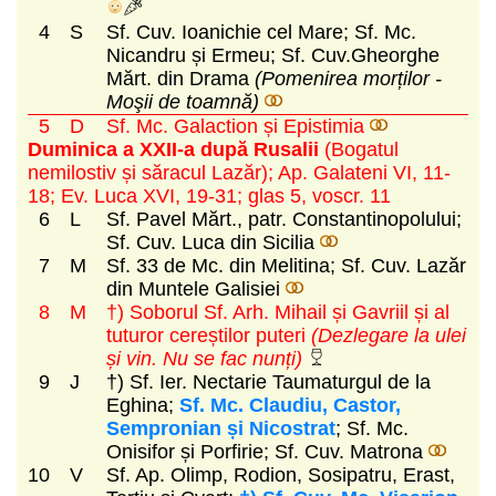
4
S
Sf. Cuv. Ioanichie cel Mare; Sf. Mc.
Nicandru și Ermeu; Sf. Cuv.Gheorghe
Mărt. din Drama
(Pomenirea morților -
Moşii de toamnă)
5
D
Sf. Mc. Galaction și Epistimia
Duminica a XXII-a după Rusalii
(Bogatul
nemilostiv și săracul Lazăr)
; Ap. Galateni VI, 11-
18; Ev. Luca XVI, 19-31; glas 5, voscr. 11
6
L
Sf. Pavel Mărt., patr. Constantinopolului;
Sf. Cuv. Luca din Sicilia
7
M
Sf. 33 de Mc. din Melitina; Sf. Cuv. Lazăr
din Muntele Galisiei
8
M
†) Soborul Sf. Arh. Mihail și Gavriil și al
tuturor cereștilor puteri
(Dezlegare la ulei
și vin. Nu se fac nunți)
9
J
†) Sf. Ier. Nectarie Taumaturgul de la
Eghina;
Sf. Mc. Claudiu, Castor,
Sempronian și Nicostrat
; Sf. Mc.
Onisifor și Porfirie; Sf. Cuv. Matrona
10
V
Sf. Ap. Olimp, Rodion, Sosipatru, Erast,