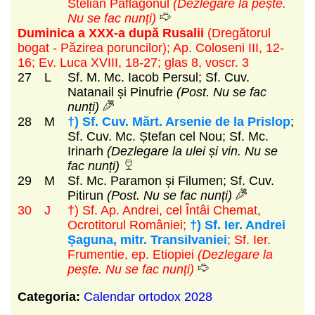
Stelian Paflagonul
(Dezlegare la pește.
Nu se fac nunți)
Duminica a XXX-a după Rusalii
(Dregătorul
bogat - Păzirea poruncilor)
; Ap. Coloseni III, 12-
16; Ev. Luca XVIII, 18-27; glas 8, voscr. 3
27
L
Sf. M. Mc. Iacob Persul; Sf. Cuv.
Natanail și Pinufrie
(Post. Nu se fac
nunți)
28
M
†) Sf. Cuv. Mărt. Arsenie de la Prislop
;
Sf. Cuv. Mc. Ștefan cel Nou; Sf. Mc.
Irinarh
(Dezlegare la ulei și vin. Nu se
fac nunți)
29
M
Sf. Mc. Paramon și Filumen; Sf. Cuv.
Pitirun
(Post. Nu se fac nunți)
30
J
†) Sf. Ap. Andrei, cel Întâi Chemat,
Ocrotitorul României;
†) Sf. Ier. Andrei
Șaguna, mitr. Transilvaniei
; Sf. Ier.
Frumentie, ep. Etiopiei
(Dezlegare la
pește. Nu se fac nunți)
Categoria:
Calendar ortodox 2028