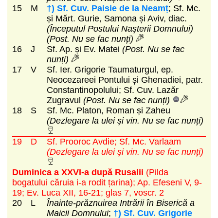
15
M
†) Sf. Cuv. Paisie de la Neamț
; Sf. Mc.
și Mărt. Gurie, Samona și Aviv, diac.
(Începutul Postului Nașterii Domnului)
(Post. Nu se fac nunți)
16
J
Sf. Ap. și Ev. Matei
(Post. Nu se fac
nunți)
17
V
Sf. Ier. Grigorie Taumaturgul, ep.
Neocezareei Pontului și Ghenadiei, patr.
Constantinopolului; Sf. Cuv. Lazăr
Zugravul
(Post. Nu se fac nunți)
18
S
Sf. Mc. Platon, Roman și Zaheu
(Dezlegare la ulei și vin. Nu se fac nunți)
19
D
Sf. Prooroc Avdie; Sf. Mc. Varlaam
(Dezlegare la ulei și vin. Nu se fac nunți)
Duminica a XXVI-a după Rusalii
(Pilda
bogatului căruia i-a rodit țarina)
; Ap. Efeseni V, 9-
19; Ev. Luca XII, 16-21; glas 7, voscr. 2
20
L
Înainte-prăznuirea Intrării în Biserică a
Maicii Domnului
;
†) Sf. Cuv. Grigorie