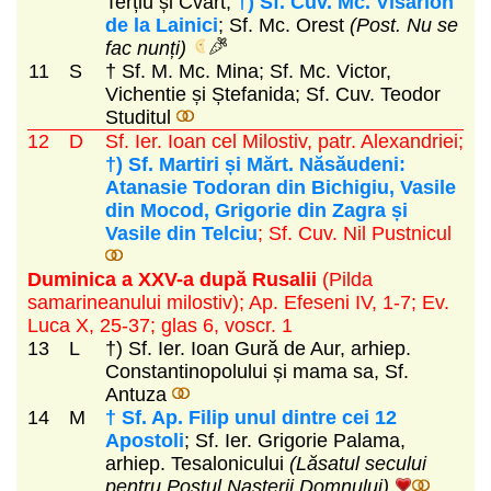
Terțiu și Cvart;
†) Sf. Cuv. Mc. Visarion
de la Lainici
; Sf. Mc. Orest
(Post. Nu se
fac nunți)
11
S
† Sf. M. Mc. Mina; Sf. Mc. Victor,
Vichentie și Ștefanida; Sf. Cuv. Teodor
Studitul
12
D
Sf. Ier. Ioan cel Milostiv, patr. Alexandriei;
†) Sf. Martiri și Mărt. Năsăudeni:
Atanasie Todoran din Bichigiu, Vasile
din Mocod, Grigorie din Zagra și
Vasile din Telciu
; Sf. Cuv. Nil Pustnicul
Duminica a XXV-a după Rusalii
(Pilda
samarineanului milostiv)
; Ap. Efeseni IV, 1-7; Ev.
Luca X, 25-37; glas 6, voscr. 1
13
L
†) Sf. Ier. Ioan Gură de Aur, arhiep.
Constantinopolului și mama sa, Sf.
Antuza
14
M
† Sf. Ap. Filip unul dintre cei 12
Apostoli
; Sf. Ier. Grigorie Palama,
arhiep. Tesalonicului
(Lăsatul secului
pentru Postul Nașterii Domnului)