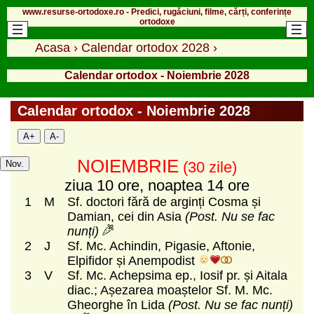
www.resurse-ortodoxe.ro - Predici, rugăciuni, filme, cărți, conferințe
ortodoxe
Acasa
›
Calendar ortodox 2028
›
Calendar ortodox - Noiembrie 2028
Calendar ortodox - Noiembrie 2028
A+
A-
NOIEMBRIE
Nov.
(30 zile)
ziua 10 ore, noaptea 14 ore
1
M
Sf. doctori fără de arginți Cosma și
Damian, cei din Asia
(Post. Nu se fac
nunți)
2
J
Sf. Mc. Achindin, Pigasie, Aftonie,
Elpifidor și Anempodist
3
V
Sf. Mc. Achepsima ep., Iosif pr. și Aitala
diac.; Așezarea moaștelor Sf. M. Mc.
Gheorghe în Lida
(Post. Nu se fac nunți)