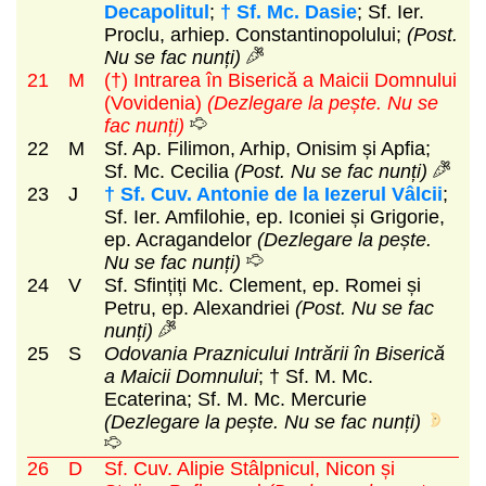
Decapolitul
;
† Sf. Mc. Dasie
; Sf. Ier.
Proclu, arhiep. Constantinopolului;
(Post.
Nu se fac nunți)
21
M
(†) Intrarea în Biserică a Maicii Domnului
(Vovidenia)
(Dezlegare la pește. Nu se
fac nunți)
22
M
Sf. Ap. Filimon, Arhip, Onisim și Apfia;
Sf. Mc. Cecilia
(Post. Nu se fac nunți)
23
J
† Sf. Cuv. Antonie de la Iezerul Vâlcii
;
Sf. Ier. Amfilohie, ep. Iconiei și Grigorie,
ep. Acragandelor
(Dezlegare la pește.
Nu se fac nunți)
24
V
Sf. Sfințiți Mc. Clement, ep. Romei și
Petru, ep. Alexandriei
(Post. Nu se fac
nunți)
25
S
Odovania Praznicului Intrării în Biserică
a Maicii Domnului
; † Sf. M. Mc.
Ecaterina; Sf. M. Mc. Mercurie
(Dezlegare la pește. Nu se fac nunți)
26
D
Sf. Cuv. Alipie Stâlpnicul, Nicon și