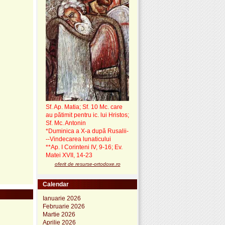
Sf. Ap. Matia; Sf. 10 Mc. care
au pătimit pentru ic. lui Hristos;
Sf. Mc. Antonin
*Duminica a X-a după Rusalii-
--Vindecarea lunaticului
**Ap. I Corinteni IV, 9-16; Ev.
Matei XVII, 14-23
oferit de resurse-ortodoxe.ro
Calendar
Ianuarie 2026
Februarie 2026
Martie 2026
Aprilie 2026