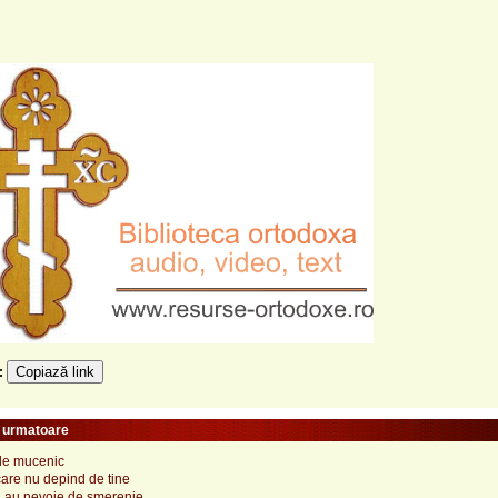
Copiază link
e:
e urmatoare
de mucenic
care nu depind de tine
ii au nevoie de smerenie