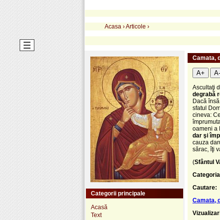
Acasa
›
Articole
›
Camata, d
A+
A
Ascultaţi 
degrabă r
Dacă însă 
sfatul Dom
cineva: Ce
împrumutat
oameni a L
dar şi îm
cauza daru
sărac, îţi
(
Sfântul V
Categoria
Cautare:
Categorii principale
Camata, d
Acasă
Vizualizar
Text