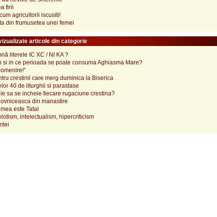
 firii
um agricultorii iscusiti!
ita din frumusetea unei femei
izualizate articole din categorie
ă literele IC XC / NI KA ?
 si in ce perioada se poate consuma Aghiasma Mare?
pomenire!”
tru crestinii care merg duminica la Biserica
lor 40 de liturghii si parastase
e sa se incheie fiecare rugaciune crestina?
ovniceasca din manastire
mea este Tatal
elotism, intelectualism, hipercriticism
ntei