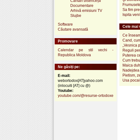
Cântări bisericești
Frumusetea
Documentare
Sa fim prec
Arhivă emisiuni TV
Ispita ven
Slujbe
Software
Cele mai v
Căutare avansată
Ce înseamn
Cand, cum
Promovare
„Vesnica 
Calendar pe stil vechi -
Reguli pen
Republica Moldova
Puterea ce
Cum trebui
Maica duh
Ne găsiți pe:
Nadejdea 
Pietism, z
E-mail:
Usa pocai
webortodox[AT]yahoo.com
(inlocuiti [AT] cu @)
Youtube:
youtube.com/@resurse-ortodoxe