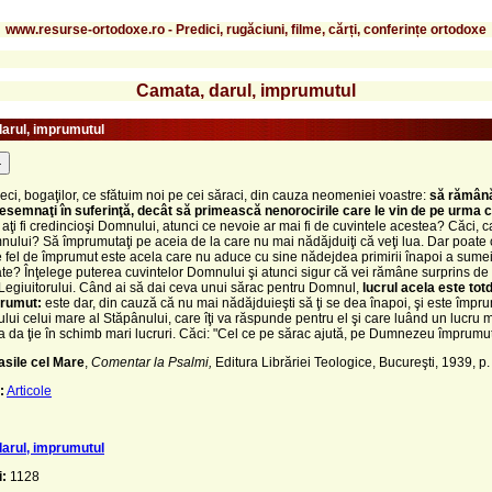
www.resurse-ortodoxe.ro - Predici, rugăciuni, filme, cărți, conferințe ortodoxe
Camata, darul, imprumutul
arul, imprumutul
-
deci, bogaţilor, ce sfătuim noi pe cei săraci, din cauza neomeniei voastre:
să rămân
esemnaţi în suferinţă, decât să primească nenorocirile care le vin de pe urma 
aţi fi credincioşi Domnului, atunci ce nevoie ar mai fi de cuvintele acestea? Căci, c
nului? Să împrumutaţi pe aceia de la care nu mai nădăjduiţi că veţi lua. Dar poate 
 fel de împrumut este acela care nu aduce cu sine nădejdea primirii înapoi a sume
e? Înţelege puterea cuvintelor Domnului şi atunci sigur că vei rămâne surprins de
egiuitorului. Când ai să dai ceva unui sărac pentru Domnul,
lucrul acela este tot
prumut:
este dar, din cauză că nu mai nădăjduieşti să ţi se dea înapoi, şi este împr
lui celui mare al Stăpânului, care îţi va răspunde pentru el şi care luând un lucru 
 va da ţie în schimb mari lucruri. Căci: "Cel ce pe sărac ajută, pe Dumnezeu împrumu
asile cel Mare
,
Comentar la Psalmi,
Editura Librăriei Teologice, Bucureşti, 1939, p.
:
Articole
arul, imprumutul
i:
1128