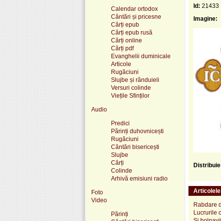
Id:
21433
Calendar ortodox
Cântări și pricesne
Imagine:
Cărți epub
Cărți epub rusă
Cărți online
Cărți pdf
Evanghelii duminicale
Articole
Rugăciuni
Slujbe și rânduieli
Versuri colinde
Viețile Sfinților
Audio
Predici
Părinți duhovnicești
Rugăciuni
Cântări bisericești
Slujbe
Cărți
Distribui
Colinde
Arhivă emisiuni radio
Articolel
Foto
Video
Rabdare 
Lucrurile 
Părinți
Şi bolnav