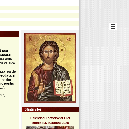
ă mai
cametei.
are este
că va zice
i
 iubirea de
deodată şi
umut din
mic pentru
tă”.
 92)
Sfinții zilei
Calendarul ortodox al zilei
Duminica, 9 august 2026