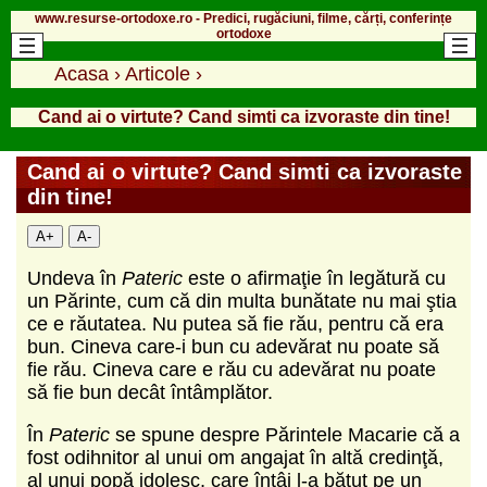
www.resurse-ortodoxe.ro - Predici, rugăciuni, filme, cărți, conferințe
ortodoxe
Acasa
›
Articole
›
Cand ai o virtute? Cand simti ca izvoraste din tine!
Cand ai o virtute? Cand simti ca izvoraste
din tine!
A+
A-
Undeva în
Pateric
este o afirmaţie în legătură cu
un Părinte, cum că din multa bunătate nu mai ştia
ce e răutatea. Nu putea să fie rău, pentru că era
bun. Cineva care-i bun cu adevărat nu poate să
fie rău. Cineva care e rău cu adevărat nu poate
să fie bun decât întâmplător.
În
Pateric
se spune despre Părintele Macarie că a
fost odihnitor al unui om angajat în altă credinţă,
al unui popă idolesc, care întâi l-a bătut pe un