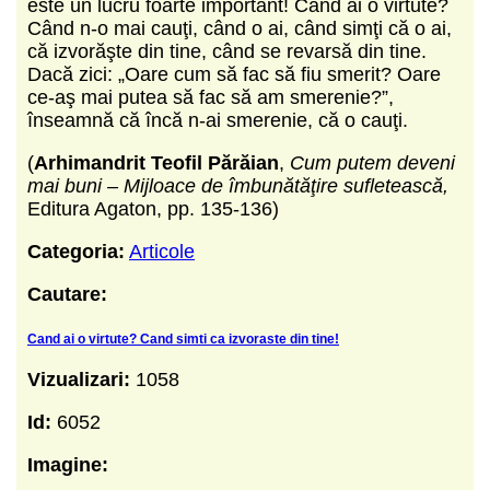
este un lucru foarte important! Când ai o virtute?
Când n-o mai cauţi, când o ai, când simţi că o ai,
că izvorăşte din tine, când se revarsă din tine.
Dacă zici:
„
Oare cum să fac să fiu smerit? Oare
ce-aş mai putea să fac să am smerenie?”,
înseamnă că încă n-ai smerenie, că o cauţi.
(
Arhimandrit Teofil Părăian
,
Cum putem deveni
mai buni – Mijloace de îmbunătăţire sufletească,
Editura Agaton, pp. 135-136)
Categoria:
Articole
Cautare:
Cand ai o virtute? Cand simti ca izvoraste din tine!
Vizualizari:
1058
Id:
6052
Imagine: