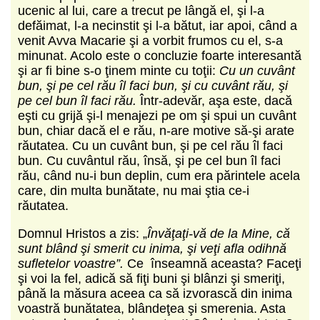
ucenic al lui, care a trecut pe lângă el, şi l-a
defăimat, l-a necinstit şi l-a bătut, iar apoi, când a
venit Avva Macarie şi a vorbit frumos cu el, s-a
minunat. Acolo este o concluzie foarte interesantă
şi ar fi bine s-o ţinem minte cu toţii:
Cu un cuvânt
bun, şi pe cel rău îl faci bun, şi cu cuvânt rău, şi
pe cel bun îl faci rău.
Într-adevăr, aşa este, dacă
eşti cu grijă şi-l menajezi pe om şi spui un cuvânt
bun, chiar dacă el e rău, n-are motive să-şi arate
răutatea. Cu un cuvânt bun, şi pe cel rău îl faci
bun. Cu cuvântul rău, însă, şi pe cel bun îl faci
rău, când nu-i bun deplin, cum era părintele acela
care, din multa bunătate, nu mai ştia ce-i
răutatea.
Domnul Hristos a zis: „
Învăţaţi-vă de la Mine, că
sunt blând şi smerit cu inima, şi veţi afla odihnă
sufletelor voastre”.
Ce înseamnă aceasta? Faceţi
şi voi la fel, adică să fiţi buni şi blânzi şi smeriţi,
până la măsura aceea ca să izvorască din inima
voastră bunătatea, blândeţea şi smerenia. Asta